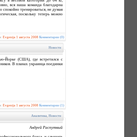
су в весовой категории до 64 кг,
вно, вся наша команда благодарна
 спокойно тренироваться, не думая
гическая, поскольку теперь можно
р:
Evgenija
1 августа 2008
Комментарии (0)
Новости
ю-Йорке (США), где встретился с
ников. В планах украинца поединки
р:
Evgenija
1 августа 2008
Комментарии (1)
Аналитика
,
Новости
Андрей Распутный
рофессионального бокса, и слышать