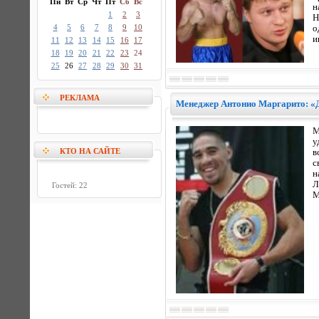
Пн
Вт
Ср
Чт
Пт
Сб
Вс
н
1
2
3
Н
4
5
6
7
8
9
10
о
и
11
12
13
14
15
16
17
18
19
20
21
22
23
24
25
26
27
28
29
30
31
РЕКЛАМА
Менеджер Антонио Маргарито: «Д
М
у
КТО НА САЙТЕ
в
с
н
Л
Гостей: 22
М