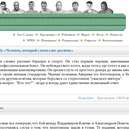
Зал Славы
|
Аналитика
|
Рейтинги
|
Видео
|
Фото
|
Новости
MMA
|
Интервью
|
Репортажи
|
Опросы
|
Комментарии
«Человек, который сломал нос расизму»
н сломал расовые барьеры в спорте. Он стал первым черным, завоевавш
рофессиональном боксе. Он побеждал кого хотел, когда хотел, где хотел и как 
 инновации канонизированы. Он прошел путь от простого докера до иконы нача
о своим личным стандартам. 'Черная' половина Америки его боготворила, а 'б
уть другим атлетам, которые боролись со стереотипом "ужасного ниггера".
а вопрос: "Кто это?" - везде и всегда дают единственно возможный ответ.
Подробнее...
Просмотров: 13610 ав
рос
олько все поверили, что бой между Владимиром Кличко и Александром Поветки
росочились слухи о том, что переговоры зашли в тупик. Те издания, кото