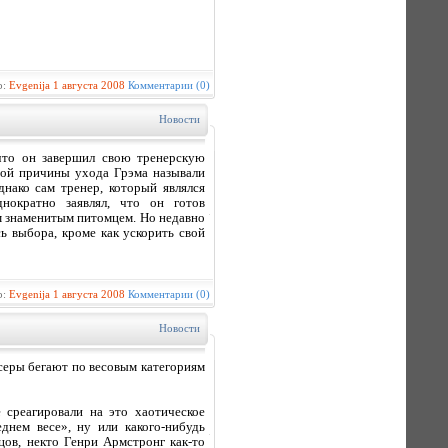
р:
Evgenija
1 августа 2008
Комментарии (0)
Новости
что он завершил свою тренерскую
вной причины ухода Грэма называли
нако сам тренер, который являлся
нократно заявлял, что он готов
ым знаменитым питомцем. Но недавно
ь выбора, кроме как ускорить свой
р:
Evgenija
1 августа 2008
Комментарии (0)
Новости
ксеры бегают по весовым категориям
среагировали на это хаотическое
днем весе», ну или какого-нибудь
цов, некто Генри Армстронг как-то