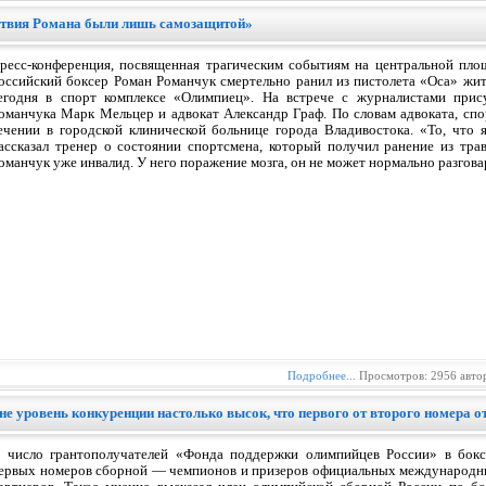
ствия Романа были лишь самозащитой»
ресс-конференция, посвященная трагическим событиям на центральной площ
оссийский боксер Роман Романчук смертельно ранил из пистолета «Оса» жи
егодня в спорт комплексе «Олимпиец». На встрече с журналистами прис
оманчука Марк Мельцер и адвокат Александр Граф. По словам адвоката, сп
ечении в городской клинической больнице города Владивостока. «То, что 
ассказал тренер о состоянии спортсмена, который получил ранение из тра
оманчук уже инвалид. У него поражение мозга, он не может нормально разгова
Подробнее...
Просмотров: 2956 авто
не уровень конкуренции настолько высок, что первого от второго номера 
 число грантополучателей «Фонда поддержки олимпийцев России» в бокс
ервых номеров сборной — чемпионов и призеров официальных международных