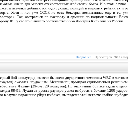
накомые имена для многих отечественных любителей бокса. И в этом случае 
оксеры все-таки добиваются лидирующих позиций в мировых рейтингах и ос
порта. Хотя и нет уже СССР, но есть боксеры, воспитанные еще в те, уж
росторах. Так, австралиец по паспорту и армянин по национальности Вахт
орону IBF у своего бывшего соотечественника Дмитрия Кирилова из России.
Подробнее...
Просмотров: 2847 авто
ервый бой в полусреднем весе бывшего двукратного чемпиона WBC в легком ве
окаутов) оказался неудачным. Мексиканец проиграл единогласным решением
ебастьяну Лухану (29-5-2, 20 нокаутов). По окончании боя все судьи отдал
важды 99-91. Лухан за десять раундов успел выбросить больше 1200 ударов.
то в случае поражение уйдет из бокса, выглядел в этой встрече крайне неубеди