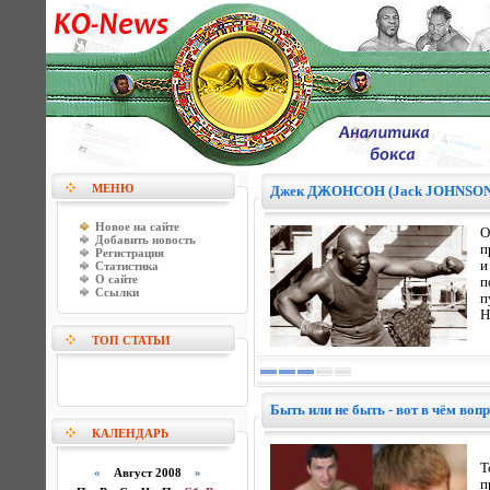
МЕНЮ
Джек ДЖОНСОН (Jack JOHNSON): 
Новое на сайте
О
Добавить новость
п
Регистрация
и
Статистика
О сайте
п
Ссылки
п
Н
ТОП СТАТЬИ
Быть или не быть - вот в чём воп
КАЛЕНДАРЬ
Т
«
Август 2008
»
п