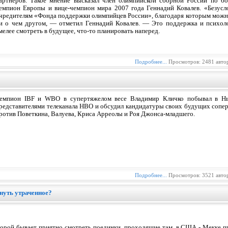
артнеров. Такое мнение высказал член олимпийской сборной России по бок
емпион Европы и вице-чемпион мира 2007 года Геннадий Ковалев. «Безусло
чредителям «Фонда поддержки олимпийцев России», благодаря которым можно
и о чем другом, — отметил Геннадий Ковалев. — Это поддержка и психоло
мелее смотреть в будущее, что-то планировать наперед.
Подробнее...
Просмотров: 2481 авто
емпион IBF и WBO в супертяжелом весе Владимир Кличко побывал в Нь
редставителями телеканала НВО и обсудил кандидатуры своих будущих сопер
ротив Поветкина, Валуева, Криса Арреолы и Роя Джонса-младшего.
Подробнее...
Просмотров: 3521 авто
нуть утраченное?
орой бывает приятно смотреть поединки, проходящие там, в США - Мекке п