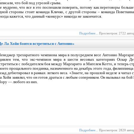
аписали, что бой под угрозой срыва.
е мудрено, что все в это поспешили поверить, потому как переговоры больше
дной стороны стоит команда Кличко, с другой стороны – команда Поветкина,
ногда кажется, что данный «конкурс» никогда не закончится.
Подробнее...
Просмотров: 2722 авто
е Ла Хойя боится встретиться с Антонио»
енеджер трехкратного чемпиона мира в полусреднем весе Антонио Маргари
дивлен тем, что экс-чемпион мира в шести весовых категориях Оскар Д
стретиться с победителем боя между Маргарито и Мигелем Котто, и теперь ст
воего прощального поединка, назначенного на декабрь этого года, филиппинц
азад дебютировал в рамках легкого веса. «Знаете, на прошлой неделе я читал 
а Хойя заявлял, что он готов драться с любым соперником. Он вызывал на бой
ору — любого из них.
Подробнее...
Просмотров: 2820 авто