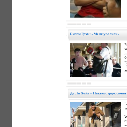
Билли Грэм: «Меня уволили»
Б
к
п
б
п
Г
з
Де Ла Хойя – Пакьяо: цирк снова 
Б
т
W
б
«