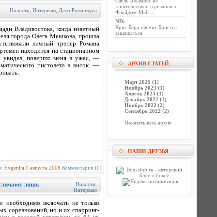
Сауль Альварес не
заинтересован в реванше с
Новости
,
Интервью
,
Дело Романчука
Флойдом-Мей ...
ND
:
Крис Берд научит Бриггса
ади Владивостока, когда изветный
защищаться
теля города Олега Мешкова, прошла
утствовали личный тренер Романа
ортсмен находится на стационарном
я увидел, повергло меня в ужас, —
АРХИВ СТАТЕЙ
вматического пистолета в висок. —
ривать.
Март 2025 (1)
Ноябрь 2023 (1)
Апрель 2023 (1)
Декабрь 2022 (1)
Ноябрь 2022 (2)
Сентябрь 2022 (2)
Показать весь архив
НАШИ ДРУЗЬЯ
р:
Evgenija
1 августа 2008
Комментарии (0)
отличают лишь
Новости
,
Интервью
е необходимо включать не только
 соревнований, но и их спарринг-