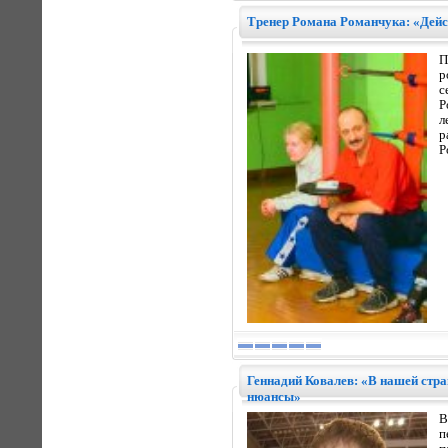
Тренер Романа Романчука: «Дей
П
р
с
Р
л
р
Р
Геннадий Ковалев: «В нашей стра
нюансы»
В
п