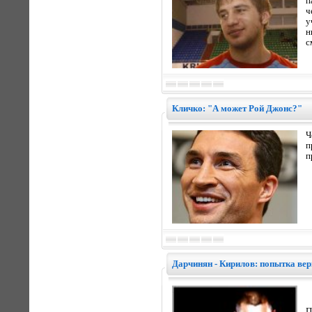
п
ч
у
н
с
Кличко: "А может Рой Джонс?"
Ч
п
п
Дарчинян - Кирилов: попытка вер
П