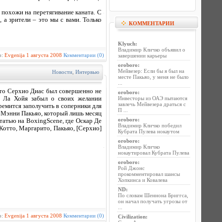
 похожи на перетягивание каната. С
 а зрители – это мы с вами. Только
КОММЕНТАРИИ
Klyuch
:
Владимир Кличко объявил о
р:
Evgenija
1 августа 2008
Комментарии (0)
завершении карьеры
oroboro
:
Мейвезер: Если бы я был на
Новости
,
Интервью
месте Пакьяо, у меня не было
...
то Серхио Диас был совершенно не
oroboro
:
е Ла Хойя забыл о своих желании
Инвесторы из ОАЭ пытаются
завлечь Мейвезера драться с
ремится заполучить в соперники для
П ...
а Мэнни Пакьяо, который лишь месяц
oroboro
:
статью на BoxingScene, где Оскар Де
Владимир Кличко победил
 Котто, Маргарито, Пакьяо, [Серхио]
Кубрата Пулева нокаутом
oroboro
:
Владимир Кличко
нокаутировал Кубрата Пулева
oroboro
:
Рой Джонс
прокомментировал шансы
Хопкинса и Ковалева
ND
:
По словам Шеннона Бриггса,
он начал получать угрозы от
...
р:
Evgenija
1 августа 2008
Комментарии (0)
Civilization
: