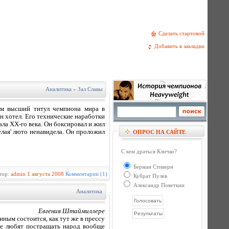
Сделать стартовой
Добавить в закладки
Аналитика
»
Зал Славы
им высший титул чемпиона мира в
он хотел. Его технические наработки
ла ХХ-го века. Он боксировал и жил
елая' люто ненавидела. Он проложил
ОПРОС НА САЙТЕ
С кем драться Кличко?
Берман Стиверн
тор:
admin
1 августа 2008
Комментарии (1)
Кубрат Пулев
Александр Поветкин
Аналитика
Евгения Штаймиллере
ным состоится, как тут же в прессу
рые любят постращать народ вообще