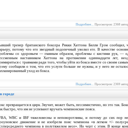
Подробнее...
Просмотров: 2368 авто
ывший тренер британского боксера Рикки Хаттона Билли Грэм сообщил, 
арьеру, потому что его звездный подопечный уволил его. В качестве осно
роблемы со здоровьем — главным образом, проблемы с кистями рук, — од
ессменным наставником Хаттона на протяжении одиннадцати лет, неод
римириться с травмами ради того, чтобы уйти из бокса вместе со своим сам
рэму сообщили о том, что его услуги больше не нужны, и у него не осталос
апланированный уход из бокса.
Подробнее...
Просмотров: 2369 авто
в городе
окс превращается в цирк. Звучит, может быть, пессимистично, но это так. Бо
ак быстро, что им не успевают вручать чемпионские пояса.
BA, WBC и IBF тяжеловесны и неповоротливы, и потому до сих пор не 
роуновское движение и не изобрели пояс чемпиона «в легком +/- полусре
суперсреднего чемпиона в полутяжелом весе». Но черт с этим. В конце кон