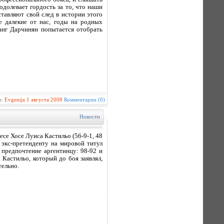
одолевает гордость за то, что наши
тавляют свой след в истории этого
е далекие от нас, годы на родных
анг Дарчинян попытается отобрать
р:
Evgenija
1 августа 2008
Комментарии (0)
Новости
се Хосе Луиса Кастильо (56-9-1, 48
 экс-претенденту на мировой титул
и предпочтение аргентинцу: 98-92 и
 Кастильо, который до боя заявлял,
тельно.