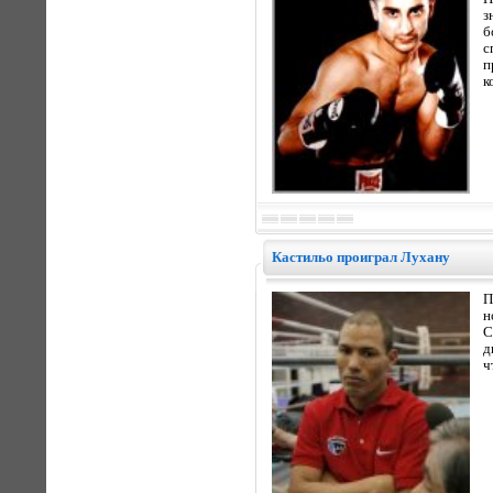
з
б
с
п
к
Кастильо проиграл Лухану
П
н
С
д
ч