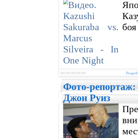
Яп
Каз
боя
Подробн
Фото-репортаж: 
Джон Руиз
Пр
вни
мес