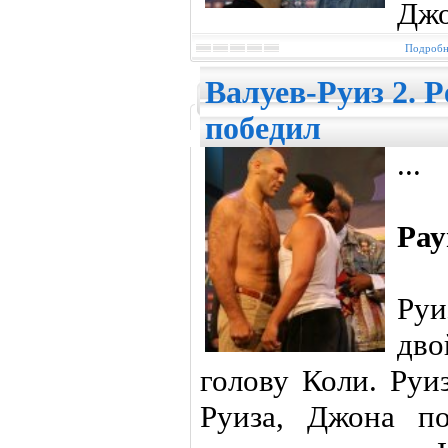
Джо
Подробне
Валуев-Руиз 2. 
победил
...
Рау
Ру
дво
голову Коли. Руи
Руиза, Джона по