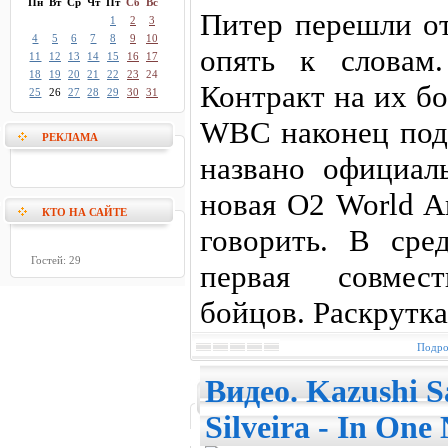
Пн
Вт
Ср
Чт
Пт
Сб
Вс
Питер перешли от
1
2
3
4
5
6
7
8
9
10
опять к словам
11
12
13
14
15
16
17
18
19
20
21
22
23
24
Контракт на их б
25
26
27
28
29
30
31
WBC наконец подп
РЕКЛАМА
названо официаль
новая O2 World A
КТО НА САЙТЕ
говорить. В ср
Гостей: 29
первая совмест
бойцов. Раскрутка
Подро
Видео. Kazushi S
Silveira - In One