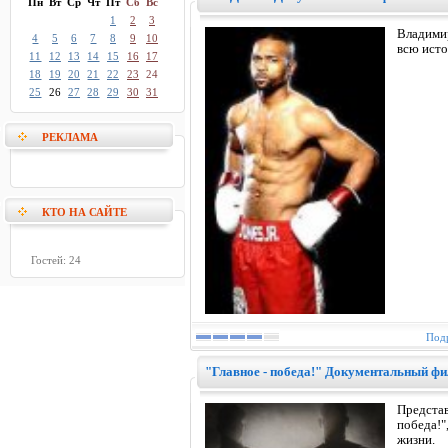
Пн
Вт
Ср
Чт
Пт
Сб
Вс
1
2
3
Владимир
4
5
6
7
8
9
10
всю исто
11
12
13
14
15
16
17
18
19
20
21
22
23
24
25
26
27
28
29
30
31
РЕКЛАМА
КТО НА САЙТЕ
Гостей: 24
Подр
"Главное - победа!" Документальный фи
Предста
победа!
жизни.