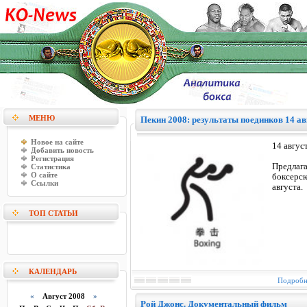
МЕНЮ
Пекин 2008: результаты поединков 14 авг
Новое на сайте
14 август
Добавить новость
Регистрация
Предлаг
Статистика
О сайте
боксерс
Ссылки
августа.
ТОП СТАТЬИ
КАЛЕНДАРЬ
Подробне
«
Август 2008
»
Рой Джонс. Документальный фильм