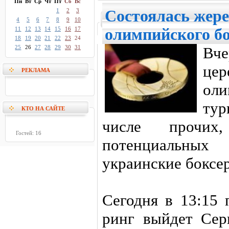
Пн
Вт
Ср
Чт
Пт
Сб
Вс
1
2
3
Состоялась жер
4
5
6
7
8
9
10
11
12
13
14
15
16
17
олимпийского бо
18
19
20
21
22
23
24
25
26
27
28
29
30
31
Вч
це
РЕКЛАМА
оли
тур
КТО НА САЙТЕ
числе прочи
Гостей: 16
потенциальны
украинские боксе
Сегодня в 13:15 
ринг выйдет Сер