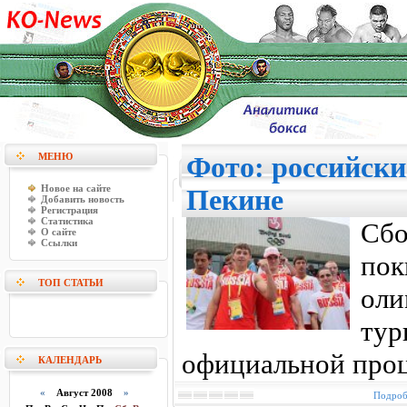
МЕНЮ
Фото: российски
Новое на сайте
Пекине
Добавить новость
Регистрация
Статистика
Сб
О сайте
Ссылки
пок
ТОП СТАТЬИ
ол
тур
официальной проц
КАЛЕНДАРЬ
«
Август 2008
»
Подробн