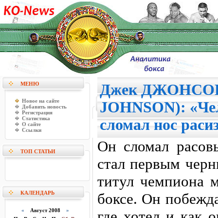
МЕНЮ
Джек ДЖОНСОН
Новое на сайте
JOHNSON): «Чел
Добавить новость
Регистрация
Статистика
сломал нос раси
О сайте
Ссылки
Он сломал расов
ТОП СТАТЬИ
стал первым чер
титул чемпиона 
КАЛЕНДАРЬ
боксе. Он побежда
«
Август 2008
»
где хотел и как о