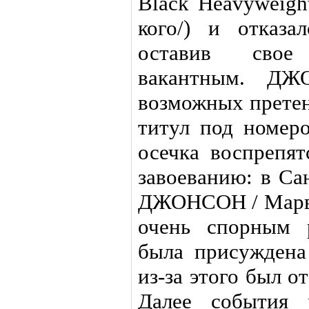
Black Heavyweigh
кого/) и отказа
оставив свое
вакантным. Д
возможных претен
титул под номер
осечка воспрепят
завоеванию: в Са
ДЖОНСОН / Марв
очень спорным 
была присужден
из-за этого был о
Далее события 