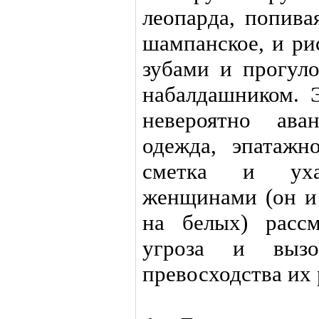
леопарда, попива
шампанское, и ри
зубами и прогул
набалдашником. Э
невероятно ава
одежда, эпатажн
сметка и уха
женщинами (он и
на белых) расс
угроза и вызо
превосходства их 