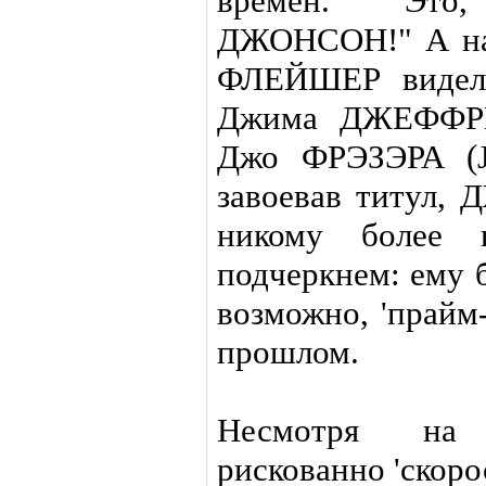
времен. Это,
ДЖОНСОН!" А над
ФЛЕЙШЕР видел 
Джима ДЖЕФФРИ
Джо ФРЭЗЭРА (J
завоевав титул,
никому более ш
подчеркнем: ему б
возможно, 'прайм-
прошлом.
Несмотря на 
рискованно 'ско