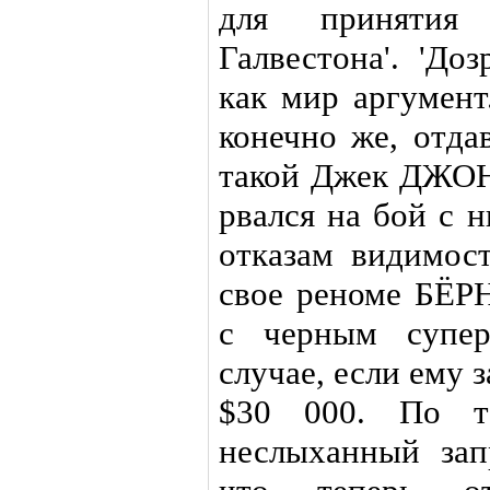
для принятия
Галвестона'. 'До
как мир аргумент
конечно же, отдав
такой Джек ДЖОНС
рвался на бой с 
отказам видимос
свое реноме БЁРН
с черным супер
случае, если ему 
$30 000. По т
неслыханный зап