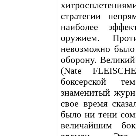
хитросплетен
стратегии непр
наиболее эффек
оружием. Прот
невозможно было
оборону. Велики
(Nate FLEISCHE
боксерской те
знаменитый журна
свое время сказа
было ни тени сомн
величайшим бок