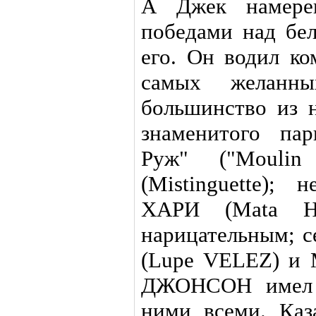
А Джек намерен
победами над бел
его. Он водил к
самых желанн
большинство из 
знаменитого па
Руж" ("Moulin
(Mistinguette);
ХАРИ (Mata H
нарицательным; 
(Lupe VELEZ) и
ДЖОНСОН имел р
ними всеми. Каз