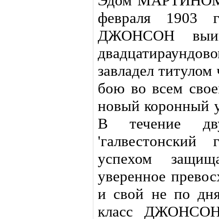
Эдом МАРТИНОМ 
февраля 1903 г
ДЖОНСОН выи
двадцатираунд
завладел титулом 
бою во всем свое
новый коронный у
В течение дв
'галвестонский
успехом защищ
уверенное прев
и свой не по дн
класс ДЖОНСОН 