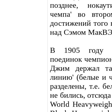
позднее, нокау
чемпа' во втор
достижений того 
над Сэмом МакВ
В 1905 году 
поединок чемпи
Джим держал та
линию' (белые и 
разделены, т.е. б
не бились, отсюда
World Heavyweigh