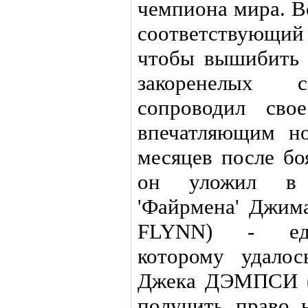
чемпиона мира. В
соответствующи
чтобы вышибить 
закоренелых 
сопроводил сво
впечатляющим но
месяцев после
он уложил в 
'Файрмена' Джим
FLYNN) - един
которому удалос
Джека ДЭМПСИ (
получить право 