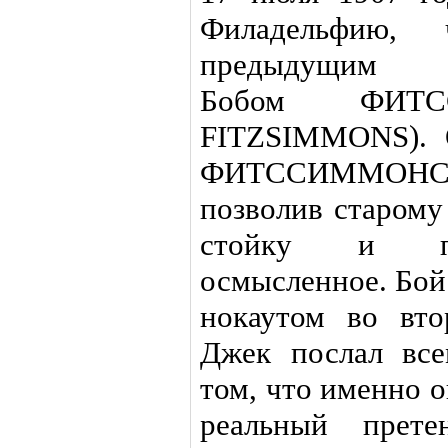
Филадельфию, 
предыдущим че
Бобом ФИТ
FITZSIMMONS). 
ФИТССИММОНСА
позволив старому
стойку и пре
осмысленное. Бо
нокаутом во вт
Джек послал вс
том, что именно о
реальный пре