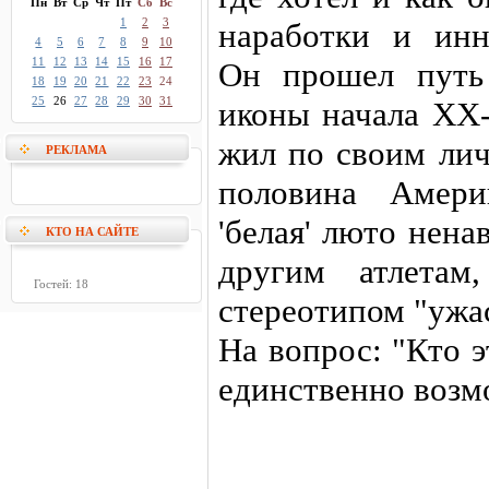
Пн
Вт
Ср
Чт
Пт
Сб
Вс
1
2
3
наработки и инн
4
5
6
7
8
9
10
11
12
13
14
15
16
17
Он прошел путь
18
19
20
21
22
23
24
25
26
27
28
29
30
31
иконы начала ХХ-
жил по своим лич
РЕКЛАМА
половина Амери
'белая' люто нена
КТО НА САЙТЕ
другим атлетам
Гостей: 18
стереотипом "ужас
На вопрос: "Кто э
единственно возм