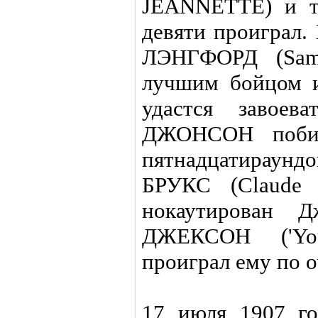
JEANNETTE) и т
девяти проиграл.
ЛЭНГФОРД (Sam
лучшим бойцом и
удастся завоев
ДЖОНСОН поби
пятнадцатираун
БРУКС (Claude
нокаутирован Д
ДЖЕКСОН ('Yo
проиграл ему по о
17 июля 1907 г