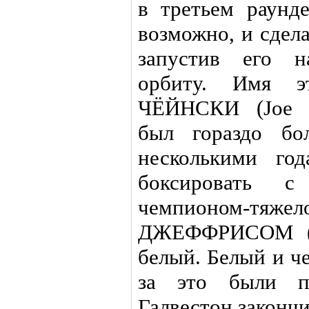
в третьем раунде
возможно, и сдела
запустив его н
орбиту. Имя э
ЧЁЙНСКИ (Joe
был гораздо бо
несколькими го
боксировать 
чемпионом-т
ДЖЕФФРИСОМ (J
белый. Белый и ч
за это были п
Галвестон закончи