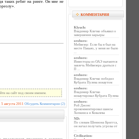
 таких ребят на ринге. Он мне не
рреолу».
КОММЕНТАРИИ
Klyuch
:
Владимир Кличко объявил о
завершении карьеры
oroboro
:
Мейвезер: Если бы я был на
месте Пакьяо, у меня не было
...
oroboro
:
Инвесторы из ОАЭ пытаются
завлечь Мейвезера драться с
П ...
oroboro
:
Владимир Кличко победил
Кубрата Пулева нокаутом
oroboro
:
Владимир Кличко
йти на сайт под своим именем.
нокаутировал Кубрата Пулева
oroboro
:
g
5 августа 2011
Обсудить
Комментарии (2)
Рой Джонс
прокомментировал шансы
Хопкинса и Ковалева
ND
:
По словам Шеннона Бриггса,
он начал получать угрозы от
...
Civilization
: