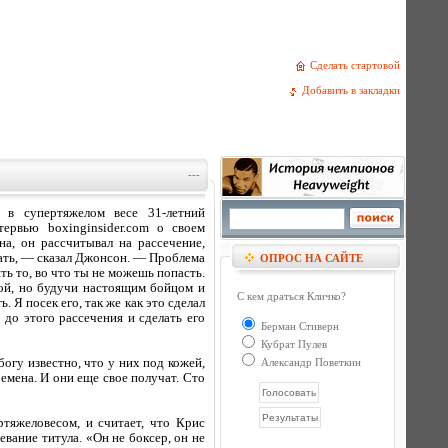
Сделать стартовой
Добавить в закладки
---
 в супертяжелом весе 31-летний
ервью boxinginsider.com о своем
а, он рассчитывал на рассечение,
вать, — сказал Джонсон. — Проблема
ОПРОС НА САЙТЕ
ть то, во что ты не можешь попасть.
бой, но будучи настоящим бойцом и
С кем драться Кличко?
. Я посек его, так же как это сделал
до этого рассечения и сделать его
Берман Стиверн
Кубрат Пулев
гу известно, что у них под кожей,
Александр Поветкин
емена. И они еще свое получат. Сто
тяжеловесом, и считает, что Крис
евание титула. «Он не боксер, он не