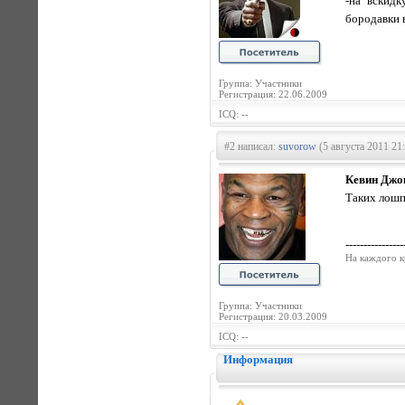
-на вскидк
бородавки 
Группа: Участники
Регистрация: 22.06.2009
ICQ: --
#2 написал:
suvorow
(5 августа 2011 21
Кевин Джон
Таких лошп
----------------
На каждого к
Группа: Участники
Регистрация: 20.03.2009
ICQ: --
Информация