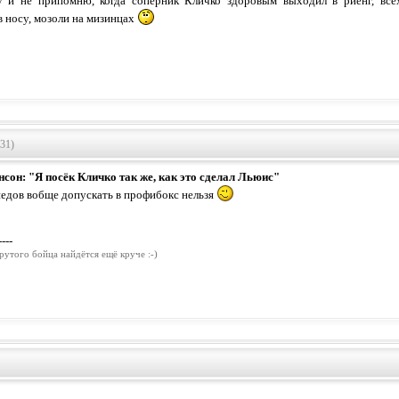
у и не припомню, когда соперник Кличко здоровым выходил в риенг, вс
в носу, мозоли на мизинцах
:31)
сон: "Я посёк Кличко так же, как это сделал Льюис"
едов вобще допускать в профибокс нельзя
----
рутого бойца найдётся ещё круче :-)