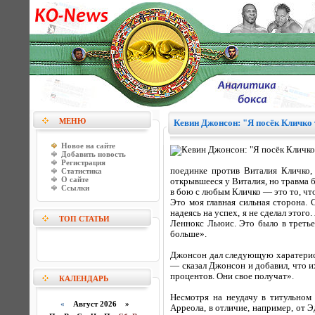
МЕНЮ
Кевин Джонсон: "Я посёк Кличко 
Новое на сайте
Добавить новость
Регистрация
поединке против Виталия Кличко,
Статистика
О сайте
открывшееся у Виталия, но травма 
Ссылки
в бою с любым Кличко — это то, что
Это моя главная сильная сторона.
надеясь на успех, я не сделал этого
ТОП СТАТЬИ
Леннокс Льюис. Это было в третье
больше».
Джонсон дал следующую харатерист
— сказал Джонсон и добавил, что их
процентов. Они свое получат».
КАЛЕНДАРЬ
Несмотря на неудачу в титульном
«
Август 2026 »
Арреола, в отличие, например, от Э