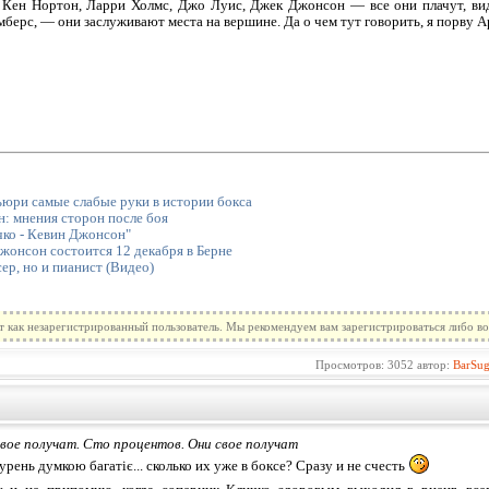
Кен Нортон, Ларри Холмс, Джо Луис, Джек Джонсон — все они плачут, видя
мберс, — они заслуживают места на вершине. Да о чем тут говорить, я порву А
юри самые слабые руки в истории бокса
: мнения сторон после боя
чко - Кевин Джонсон"
жонсон состоится 12 декабря в Берне
ер, но и пианист (Видео)
т как незарегистрированный пользователь. Мы рекомендуем вам зарегистрироваться либо во
Просмотров: 3052 автор:
BarSu
свое получат. Сто процентов. Они свое получат
рень думкою багатіє... сколько их уже в боксе? Сразу и не счесть