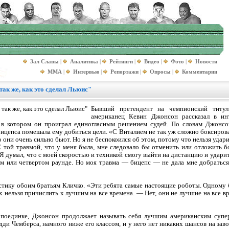
Зал Славы
|
Аналитика
|
Рейтинги
|
Видео
|
Фото
|
Новости
MMA
|
Интервью
|
Репортажи
|
Опросы
|
Комментарии
так же, как это сделал Льюис"
Бывший претендент на чемпионский титул
американец Кевин Джонсон рассказал в инт
 в котором он проиграл единогласным решением судей. По словам Джонсон
бицепса помешала ему добиться цели. «С Виталием не так уж сложно боксиро
 они очень сильно бьют. Но я не беспокоился об этом, потому что нельзя удари
 С той травмой, что у меня была, мне следовало бы отменить или отложить 
. Я думал, что с моей скоростью и техникой смогу выйти на дистанцию и ударить
м или четвертом раунде. Но моя травма — бицепс — не дала мне добраться 
ику обоим братьям Кличко. «Эти ребята самые настоящие роботы. Одному бо
 нельзя причислить к лучшим на все времена. — Нет, они не лучшие на все вр
 поединке, Джонсон продолжает называть себя лучшим американским супер
дди Чемберса, намного ниже его классом, и у него нет никаких шансов на заво