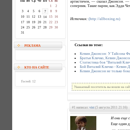
Пн
Вт
Ср
Чт
Пт
Сб
Вс
артистичен, — сказал Джонсон. — 
соперник. Такие парни, как Эдди Че
1
2
3
4
5
6
8
9
7
10
11
12
13
15
16
14
Источник:
(http://allboxing.ru)
17
18
19
20
21
22
23
24
25
26
27
28
29
30
31
Ссылки по теме:
РЕКЛАМА
Кевин Джонсон: У Тайсона Фь
Братья Кличко, Кевин Джонсон
Статистика боя "Виталий Кли
Бой Виталий Кличко - Кевин Д
КТО НА САЙТЕ
Кевин Джонсон не только бокс
Гостей: 12
Уважаемый посетитель вы вошли на сай
#1 написал:
vist
(5 августа 2011 21:16)
И они еще 
Еще один ду