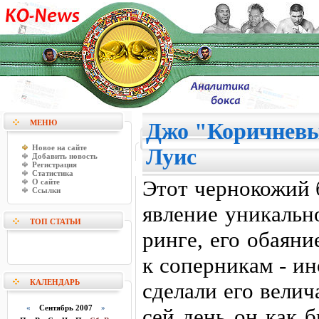
МЕНЮ
Джо "Коричнев
Новое на сайте
Луис
Добавить новость
Регистрация
Статистика
Этот чернокожий 
О сайте
Ссылки
явление уникальн
ТОП СТАТЬИ
ринге, его обаян
к соперникам - и
КАЛЕНДАРЬ
сделали его вели
«
Сентябрь 2007
»
сей день он как 