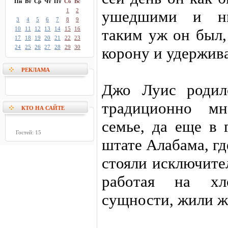
Пн
Вт
Ср
Чт
Пт
Сб
Вс
1
2
ушедшими и ны
3
4
5
6
7
8
9
10
11
12
13
14
15
16
таким уж он был,
17
18
19
20
21
22
23
24
25
26
27
28
29
30
корону и удержива
РЕКЛАМА
Джо Луис родил
традиционно мн
КТО НА САЙТЕ
семье, да еще в 
Гостей: 15
штате Алабама, г
стояли исключите
работая на хл
сущности, жили ж