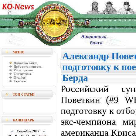
МЕНЮ
Александр Пове
Новое на сайте
подготовку к по
Добавить новость
Регистрация
Статистика
Берда
О сайте
Ссылки
Российский суп
ТОП СТАТЬИ
Поветкин (#9 W
подготовку к отб
экс-чемпиона ми
КАЛЕНДАРЬ
американца Криса
«
Сентябрь 2007
»