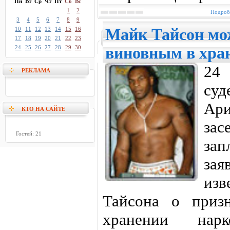
Пн
Вт
Ср
Чт
Пт
Сб
Вс
1
2
Подробн
3
4
5
6
7
8
9
10
11
12
13
14
15
16
Майк Тайсон мож
17
18
19
20
21
22
23
24
25
26
27
28
29
30
виновным в хра
24
РЕКЛАМА
суд
Ар
КТО НА САЙТЕ
за
Гостей: 21
зап
за
изв
Тайсона о приз
хранении нар