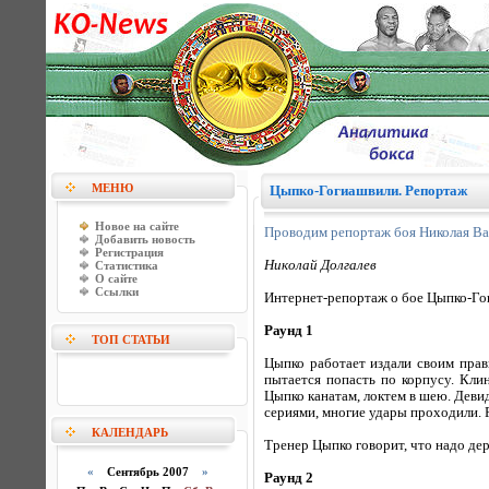
МЕНЮ
Цыпко-Гогиашвили. Репортаж
Новое на сайте
Проводим репортаж боя Николая Ва
Добавить новость
Регистрация
Николай Долгалев
Статистика
О сайте
Ссылки
Интернет-репортаж о бое Цыпко-Г
Раунд 1
ТОП СТАТЬИ
Цыпко работает издали своим прав
пытается попасть по корпусу. Кли
Цыпко канатам, локтем в шею. Девид
сериями, многие удары проходили. 
КАЛЕНДАРЬ
Тренер Цыпко говорит, что надо де
«
Сентябрь 2007
»
Раунд 2