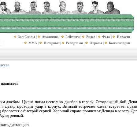
Зал Славы
|
Аналитика
|
Рейтинги
|
Видео
|
Фото
|
Новости
MMA
|
Интервью
|
Репортажи
|
Опросы
|
Комментарии
луева
огиашвилли
ым джебом. Цыпко попал несколько джебов в голову. Осторожный бой. Девид
нч. Девид проводит удар в корпус, Виталий встречает слева, встречает пра
 бросается с быстрой серией. Хороший справа прошел от Девида в голову. Дев
Раунд ровный.
ржать дистанцию.