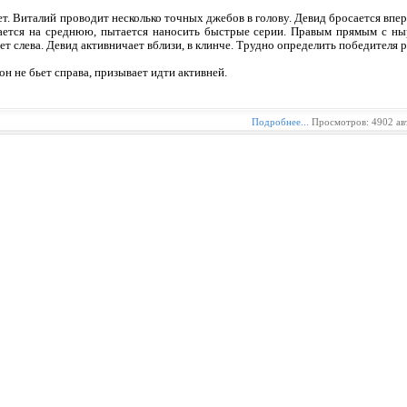
т. Виталий проводит несколько точных джебов в голову. Девид бросается впер
ается на среднюю, пытается наносить быстрые серии. Правым прямым с ныр
ет слева. Девид активничает вблизи, в клинче. Трудно определить победителя 
н не бьет справа, призывает идти активней.
Подробнее...
Просмотров: 4902 ав