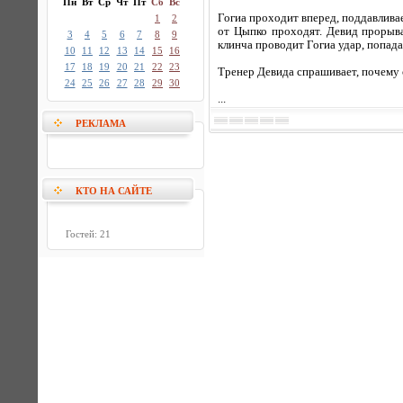
Пн
Вт
Ср
Чт
Пт
Сб
Вс
Гогиа проходит вперед, поддавливае
1
2
от Цыпко проходят. Девид прорыв
3
4
5
6
7
8
9
клинча проводит Гогиа удар, попада
10
11
12
13
14
15
16
17
18
19
20
21
22
23
Тренер Девида спрашивает, почему о
24
25
26
27
28
29
30
...
РЕКЛАМА
КТО НА САЙТЕ
Гостей: 21