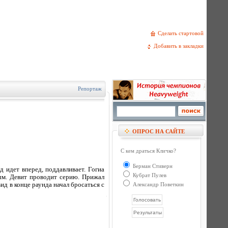
Сделать стартовой
Добавить в закладки
Репортаж
ОПРОС НА САЙТЕ
С кем драться Кличко?
Берман Стиверн
 идет вперед, поддавливает. Гогиа
Кубрат Пулев
вым. Девит проводит серию. Прижал
ид в конце раунда начал бросаться с
Александр Поветкин