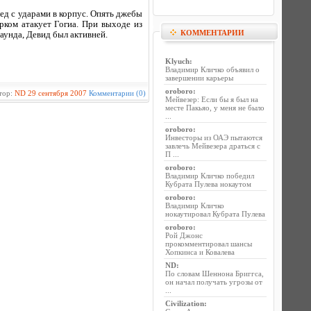
ед с ударами в корпус. Опять джебы
ком атакует Гогиа. При выходе из
КОММЕНТАРИИ
раунда, Девид был активней.
Klyuch
:
Владимир Кличко объявил о
завершении карьеры
oroboro
:
тор:
ND
29 сентября 2007
Комментарии (0)
Мейвезер: Если бы я был на
месте Пакьяо, у меня не было
...
oroboro
:
Инвесторы из ОАЭ пытаются
завлечь Мейвезера драться с
П ...
oroboro
:
Владимир Кличко победил
Кубрата Пулева нокаутом
oroboro
:
Владимир Кличко
нокаутировал Кубрата Пулева
oroboro
:
Рой Джонс
прокомментировал шансы
Хопкинса и Ковалева
ND
:
По словам Шеннона Бриггса,
он начал получать угрозы от
...
Civilization
: