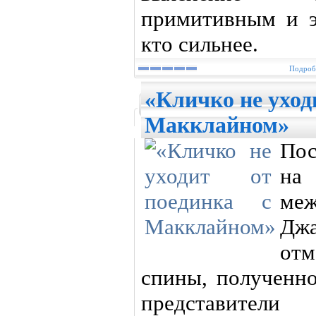
примитивным и 
кто сильнее.
Подробн
«Кличко не уход
Макклайном»
Пос
на
ме
Дж
отм
спины, полученно
представители 