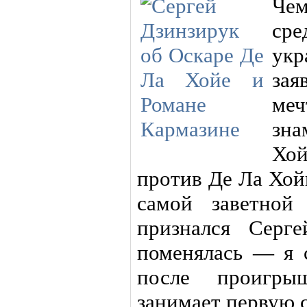
Че
ср
укр
зая
меч
зна
Хо
против Де Ла Хой
самой заветной
признался Серг
поменялась — я 
после проигры
занимает первую 