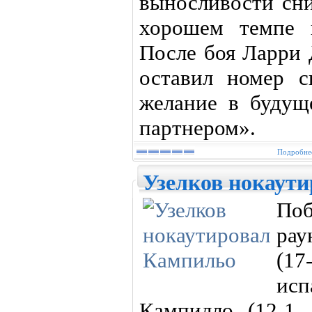
выносливости сн
хорошем темпе 
После боя Ларри 
оставил номер с
желание в будущ
партнером».
Подробнее
Узелков нокаут
По
рау
(1
ис
Кампилло (12-1,