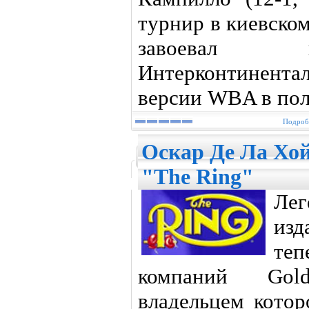
турнир в киевско
завоевал 
Интерконтинен
версии WBA в пол
Подробн
Оскар Де Ла Хо
"The Ring"
Лег
изд
теп
компаний Gold
владельцем котор