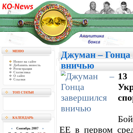
МЕНЮ
Джуман – Гонца
Новое на сайте
вничью
Добавить новость
Регистрация
Статистика
13
О сайте
Ссылки
Ук
ТОП СТАТЬИ
спо
Бой
КАЛЕНДАРЬ
EE в первом сре
«
Сентябрь 2007
»