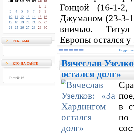
Пн
Вт
Ср
Чт
Пт
Сб
Вс
Гонцой (16-1-2
1
2
3
4
5
6
7
8
9
Джуманом (23-3-1
10
11
12
13
14
15
16
17
18
19
20
21
22
23
вничью. Титул
24
25
26
27
28
29
30
Европы остался у
РЕКЛАМА
Подробнее
Вячеслав Узелко
КТО НА САЙТЕ
остался долг»
Гостей: 16
Ср
пое
в с
по
сос