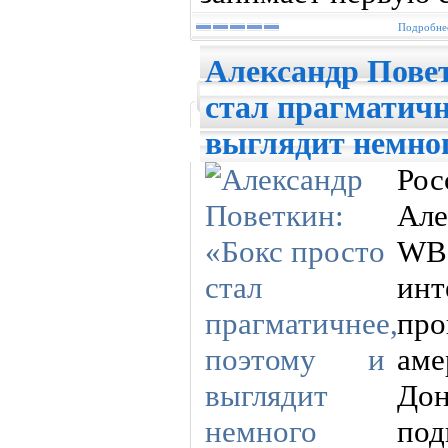
Подробнее
Александр Повет
стал прагматичн
выглядит немно
Рос
Ал
WBC
инт
пр
ам
До
под