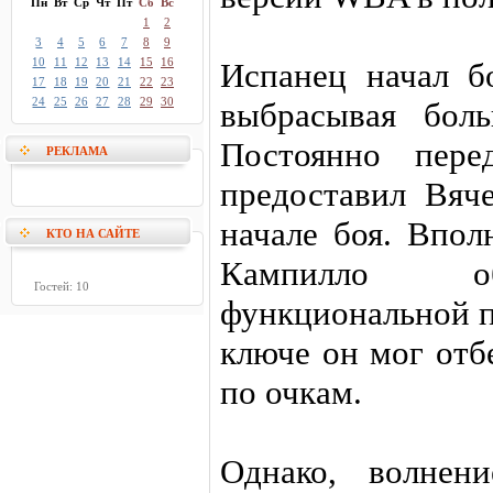
Пн
Вт
Ср
Чт
Пт
Сб
Вс
1
2
3
4
5
6
7
8
9
10
11
12
13
14
15
16
Испанец начал б
17
18
19
20
21
22
23
24
25
26
27
28
29
30
выбрасывая боль
Постоянно пере
РЕКЛАМА
предоставил Вяч
начале боя. Впол
КТО НА САЙТЕ
Кампилло об
Гостей: 10
функциональной п
ключе он мог отб
по очкам.
Однако, волнен