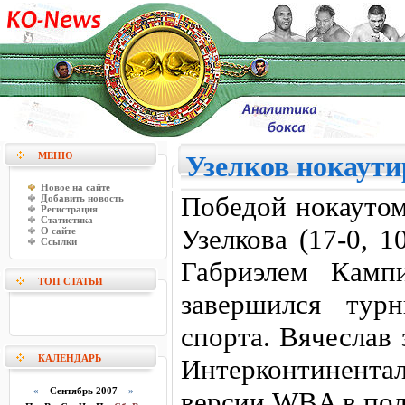
МЕНЮ
Узелков нокаут
Новое на сайте
Победой нокаутом
Добавить новость
Регистрация
Статистика
Узелкова (17-0, 
О сайте
Ссылки
Габриэлем Кампи
ТОП СТАТЬИ
завершился тур
спорта. Вячеслав
КАЛЕНДАРЬ
Интерконтинен
«
Сентябрь 2007
»
версии WBA в пол