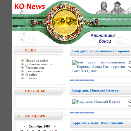
МЕНЮ
Бой двух экс-чемпионов Европы:
Новое на сайте
2
Добавить новость
т
Регистрация
п
Статистика
О сайте
Ссылки
Кадр дня: Николай Валуев
ТОП СТАТЬИ
С
п
КАЛЕНДАРЬ
Арреола – Хейс. Взвешивание
«
Сентябрь 2007
»