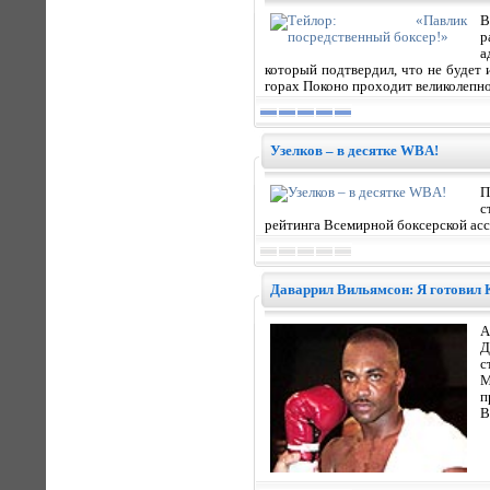
В
р
а
который подтвердил, что не будет 
горах Поконо проходит великолепно
Узелков – в десятке WBA!
П
с
рейтинга Всемирной боксерской асс
Даваррил Вильямсон: Я готовил 
А
Д
с
М
п
В