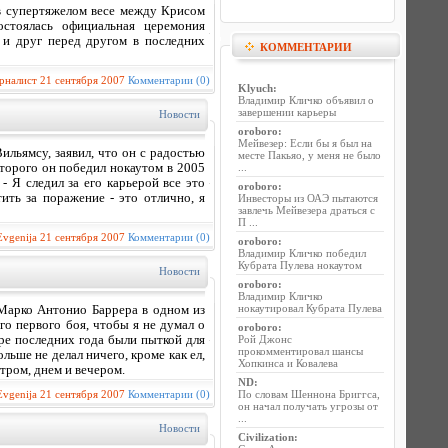
 в супертяжелом весе между Крисом
остоялась официальная церемония
о и друг перед другом в последних
КОММЕНТАРИИ
рналист
21 сентября 2007
Комментарии (0)
Klyuch
:
Владимир Кличко объявил о
завершении карьеры
Новости
oroboro
:
Мейвезер: Если бы я был на
льямсу, заявил, что он с радостью
месте Пакьяо, у меня не было
торого он победил нокаутом в 2005
...
- Я следил за его карьерой все это
oroboro
:
ить за поражение - это отлично, я
Инвесторы из ОАЭ пытаются
завлечь Мейвезера драться с
П ...
Evgenija
21 сентября 2007
Комментарии (0)
oroboro
:
Владимир Кличко победил
Кубрата Пулева нокаутом
Новости
oroboro
:
Владимир Кличко
нокаутировал Кубрата Пулева
 Марко Антонио Баррера в одном из
го первого боя, чтобы я не думал о
oroboro
:
тыре последних года были пыткой для
Рой Джонс
прокомментировал шансы
ольше не делал ничего, кроме как ел,
Хопкинса и Ковалева
тром, днем и вечером.
ND
:
Evgenija
21 сентября 2007
Комментарии (0)
По словам Шеннона Бриггса,
он начал получать угрозы от
...
Новости
Civilization
: