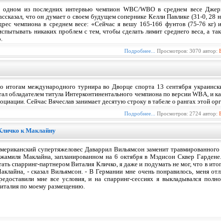
 одном из последних интервью чемпион WBC/WBO в среднем весе Джерме
ассказал, что он думает о своем будущем сопернике Келли Павлике (31-0, 28 н
дрес чемпиона в среднем весе: «Сейчас я вешу 165-166 фунтов (75-76 кг) и
испытывать никаких проблем с тем, чтобы сделать лимит среднего веса, а та
.
Подробнее...
Просмотров: 3070 автор:
о итогам международного турнира во Дворце спорта 13 сентября украински
тал обладателем титула Интерконтинентального чемпиона по версии WBA, и ка
оциации. Сейчас Вячеслав занимает десятую строку в табеле о рангах этой ор
Подробнее...
Просмотров: 2724 автор:
Кличко к Маклайну
мериканский супертяжеловес Даваррил Вильямсон заменит травмированного 
жамиля Маклайна, запланированном на 6 октября в Мэдисон Сквер Гардене.
тать спарринг-партнером Виталия Кличко, я даже и подумать не мог, что в ит
аклайна, - сказал Вильямсон. - В Германии мне очень понравилось, меня от
редоставили мне все условия, и на спарринг-сессиях я выкладывался полн
италия по моему размещению.