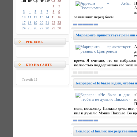
Пн
Вт
Ср
Чт
Пт
Сб
Вс
Н
1
2
А
3
4
5
6
7
8
9
в
заявлениях перед боем.
10
11
12
13
14
15
16
17
18
19
20
21
22
23
24
25
26
27
28
29
30
Маргарито приветствует реванш 
РЕКЛАМА
А
д
г
время. Я считаю, что он набрался
КТО НА САЙТЕ
полностью поддерживаю его желание
Гостей: 16
Баррера: «Не было и дня, чтобы 
«
и
П
меня, поскольку Паккьяо делал все, 
пил и думал о Мэнни Паккьяо. Во в
Тейлор: «Павлик посредственный