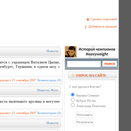
Сделать стартовой
Добавить в закладки
Новости
тится с украинцем Виталием Цыпко,
енбурге, Германия, в одном шоу с
ОПРОС НА САЙТЕ
рналист
21 сентября 2007
Комментарии (0)
С кем драться Кличко?
Новости
,
Фото
Берман Стиверн
Кубрат Пулев
кость маленького кролика в могучих
Александр Поветкин
рналист
21 сентября 2007
Комментарии (0)
Новости