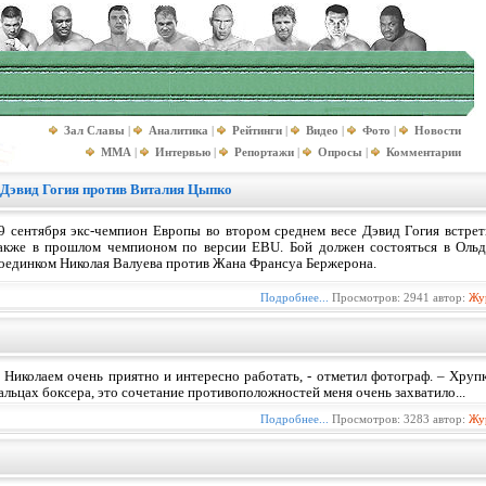
Зал Славы
|
Аналитика
|
Рейтинги
|
Видео
|
Фото
|
Новости
MMA
|
Интервью
|
Репортажи
|
Опросы
|
Комментарии
 Дэвид Гогия против Виталия Цыпко
9 сентября экс-чемпион Европы во втором среднем весе Дэвид Гогия встре
акже в прошлом чемпионом по версии EBU. Бой должен состояться в Ольд
оединком Николая Валуева против Жана Франсуа Бержерона.
Подробнее...
Просмотров: 2941 автор:
Жу
 Николаем очень приятно и интересно работать, - отметил фотограф. – Хруп
альцах боксера, это сочетание противоположностей меня очень захватило...
Подробнее...
Просмотров: 3283 автор:
Жу