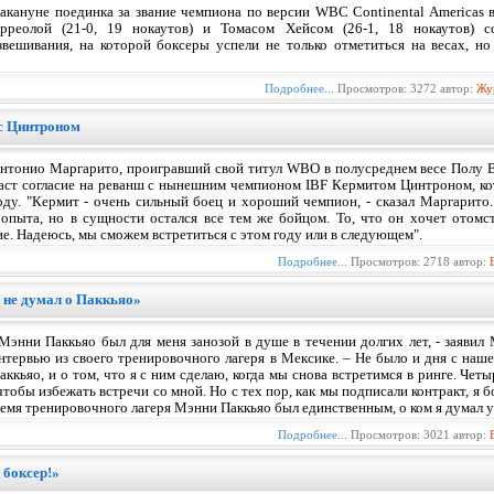
акануне поединка за звание чемпиона по версии WBC Continental Americas
рреолой (21-0, 19 нокаутов) и Томасом Хейсом (26-1, 18 нокаутов) с
звешивания, на которой боксеры успели не только отметиться на весах, н
Подробнее...
Просмотров: 3272 автор:
Жу
с Цинтроном
нтонио Маргарито, проигравший свой титул WBO в полусреднем весе Полу Ви
аст согласие на реванш с нынешним чемпионом IBF Кермитом Цинтроном, ко
оду. "Кермит - очень сильный боец и хороший чемпион, - сказал Маргарито. 
 опыта, но в сущности остался все тем же бойцом. То, что он хочет отомст
. Надеюсь, мы сможем встретиться с этом году или в следующем".
Подробнее...
Просмотров: 2718 автор:
я не думал о Паккьяо»
Мэнни Паккьяо был для меня занозой в душе в течении долгих лет, - заявил
нтервью из своего тренировочного лагеря в Мексике. – Не было и дня с наше
аккьяо, и о том, что я с ним сделаю, когда мы снова встретимся в ринге. Че
чтобы избежать встречи со мной. Но с тех пор, как мы подписали контракт, я б
ремя тренировочного лагеря Мэнни Паккьяо был единственным, о ком я думал у
Подробнее...
Просмотров: 3021 автор:
 боксер!»