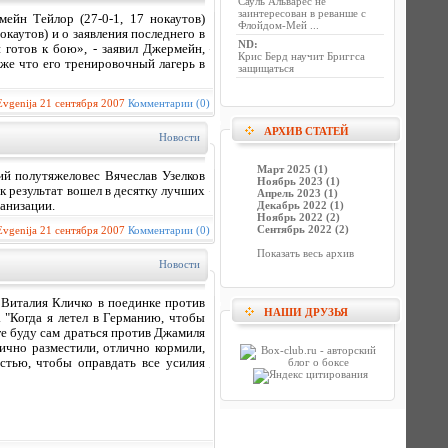
Сауль Альварес не
заинтересован в реванше с
йн Тейлор (27-0-1, 17 нокаутов)
Флойдом-Мей ...
окаутов) и о заявления последнего в
ND
:
 готов к бою», - заявил Джермейн,
Крис Берд научит Бриггса
кже что его тренировочный лагерь в
защищаться
Evgenija
21 сентября 2007
Комментарии (0)
АРХИВ СТАТЕЙ
Новости
Март 2025 (1)
й полутяжеловес Вячеслав Узелков
Ноябрь 2023 (1)
к результат вошел в десятку лучших
Апрель 2023 (1)
ганизации.
Декабрь 2022 (1)
Ноябрь 2022 (2)
Сентябрь 2022 (2)
Evgenija
21 сентября 2007
Комментарии (0)
Показать весь архив
Новости
Виталия Кличко в поединке против
НАШИ ДРУЗЬЯ
 "Когда я летел в Германию, чтобы
оге буду сам драться против Джамиля
лично разместили, отлично кормили,
остью, чтобы оправдать все усилия