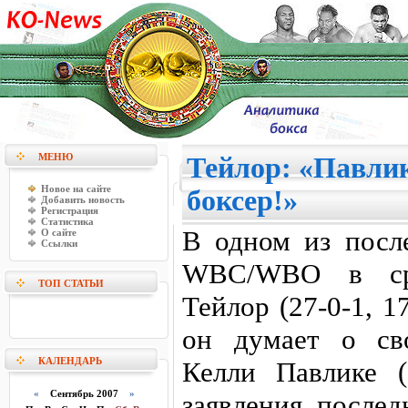
МЕНЮ
Тейлор: «Павли
Новое на сайте
боксер!»
Добавить новость
Регистрация
Статистика
В одном из посл
О сайте
Ссылки
WBC/WBO в ср
ТОП СТАТЬИ
Тейлор (27-0-1, 1
он думает о св
КАЛЕНДАРЬ
Келли Павлике (
«
Сентябрь 2007
»
заявления послед