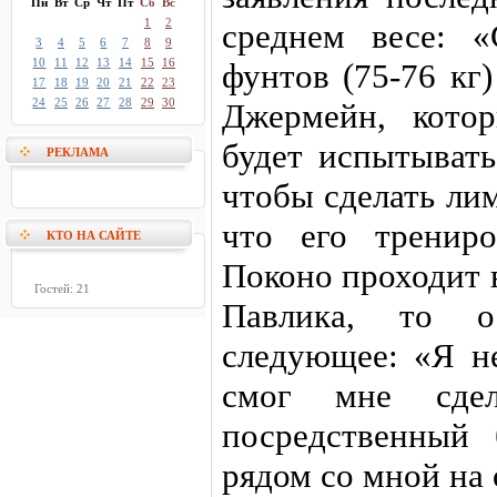
Пн
Вт
Ср
Чт
Пт
Сб
Вс
1
2
среднем весе: 
3
4
5
6
7
8
9
10
11
12
13
14
15
16
фунтов (75-76 кг)
17
18
19
20
21
22
23
24
25
26
27
28
29
30
Джермейн, кото
будет испытывать
РЕКЛАМА
чтобы сделать лим
что его тренир
КТО НА САЙТЕ
Поконо проходит 
Гостей: 21
Павлика, то 
следующее: «Я н
смог мне сде
посредственный
рядом со мной на