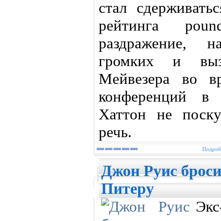
стал сдерживать
рейтинга poun
раздражение, н
громких и выз
Мейвезера во в
конференций в
Хаттон не поск
речь.
Подробн
Джон Руис брос
Питеру
Эк