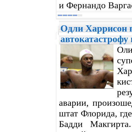
и Фернандо Варга
Одли Харрисон 
автокатастрофу 
Ол
су
Ха
ки
рез
аварии, произоше
штат Флорида, где
Бадди Макгирта