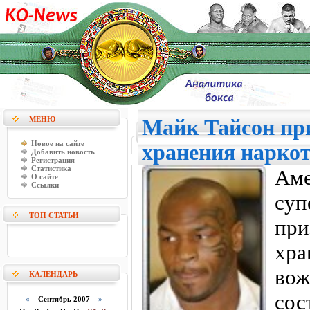
МЕНЮ
Майк Тайсон при
Новое на сайте
хранения нарко
Добавить новость
Регистрация
Статистика
Ам
О сайте
Ссылки
суп
ТОП СТАТЬИ
пр
хр
во
КАЛЕНДАРЬ
со
«
Сентябрь 2007
»