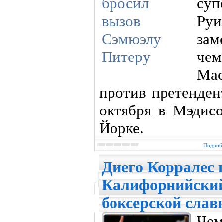
су
Ру
зам
че
Ма
против претенде
октября в Мэдис
Йорке.
Подробн
Диего Корралес 
Калифорнийский
боксерской слав
Че