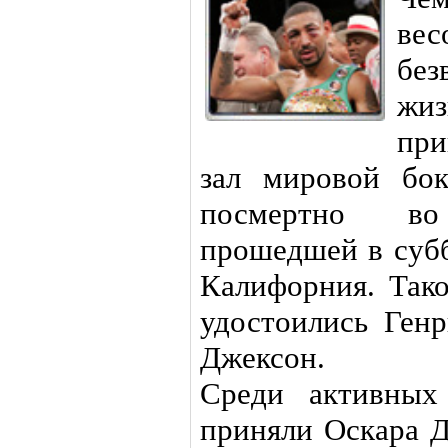
ве
бе
жиз
пр
зал мировой бо
посмертно во
прошедшей в субб
Калифорния. Так
удостоились Ген
Джексон.
Среди активных
приняли Оскара 