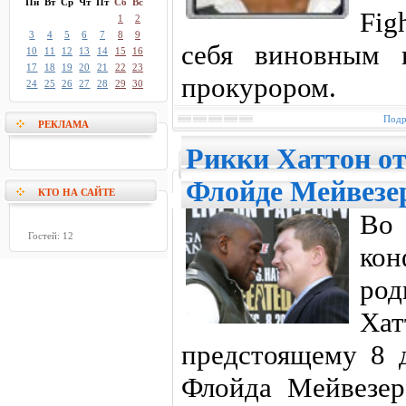
Пн
Вт
Ср
Чт
Пт
Сб
Вс
Fig
1
2
3
4
5
6
7
8
9
себя виновным 
10
11
12
13
14
15
16
17
18
19
20
21
22
23
прокурором.
24
25
26
27
28
29
30
Подр
РЕКЛАМА
Рикки Хаттон о
Флойде Мейвезе
КТО НА САЙТЕ
Во 
Гостей: 12
кон
ро
Хат
предстоящему 8 
Флойда Мейвезер