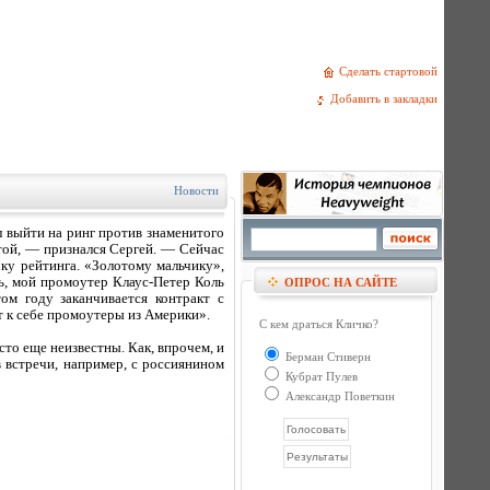
Сделать стартовой
Добавить в закладки
Новости
л выйти на ринг против знаменитого
той, — признался Сергей. — Сейчас
ку рейтинга. «Золотому мальчику»,
сь, мой промоутер Клаус-Петер Коль
ОПРОС НА САЙТЕ
ом году заканчивается контракт с
 к себе промоутеры из Америки».
С кем драться Кличко?
о еще неизвестны. Как, впрочем, и
Берман Стиверн
в встречи, например, с россиянином
Кубрат Пулев
Александр Поветкин