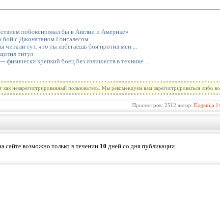
ьствием побоксировал бы в Англии и Америке»
ю бой с Джонатаном Гонсалесом
ы читали тут, что ты избегаешь боя против мен ...
щитил титул
 физически крепкий боец без излишеств в технике ...
т как незарегистрированный пользователь. Мы рекомендуем вам зарегистрироваться либо во
Просмотров: 2512 автор:
Evgenija
1
а сайте возможно только в течении
10
дней со дня публикации.