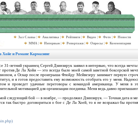
Зал Славы
|
Аналитика
|
Рейтинги
|
Видео
|
Фото
|
Новости
MMA
|
Интервью
|
Репортажи
|
Опросы
|
Комментарии
а Хойе и Романе Кармазине
 31-летний украинец Сергей Дзинзирук заявил в интервью, что всегда мечта
г против Де Ла Хойи — это всегда было моей самой заветной боксерской меч
пионом, а Оскар после проигрыша Флойду Мейвезеру занимает первую строч
титул, и я готов предоставить ему возможность отобрать его у меня. Надею
ом и проведет удачные переговоры с командой американца. У меня в эт
ительной мотивацией для организации поединка. Меня ведь давно приглашают
ой следующий бой — в ноябре, — продолжил Дзинзирук. — Точная дата и мест
тся так быстро договориться о бое с Де Ла Хоей, то я не возражал бы проти
ain.php)