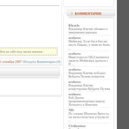
КОММЕНТАРИИ
Klyuch
:
Владимир Кличко объявил о
завершении карьеры
oroboro
:
Мейвезер: Если бы я был на
месте Пакьяо, у меня не было
...
йти на сайт под своим именем.
oroboro
:
Инвесторы из ОАЭ пытаются
завлечь Мейвезера драться с
4 сентября 2007
Обсудить
Комментарии (0)
П ...
oroboro
:
Владимир Кличко победил
Кубрата Пулева нокаутом
oroboro
:
Владимир Кличко
нокаутировал Кубрата Пулева
oroboro
:
Рой Джонс
прокомментировал шансы
Хопкинса и Ковалева
ND
:
По словам Шеннона Бриггса,
он начал получать угрозы от
...
Civilization
: