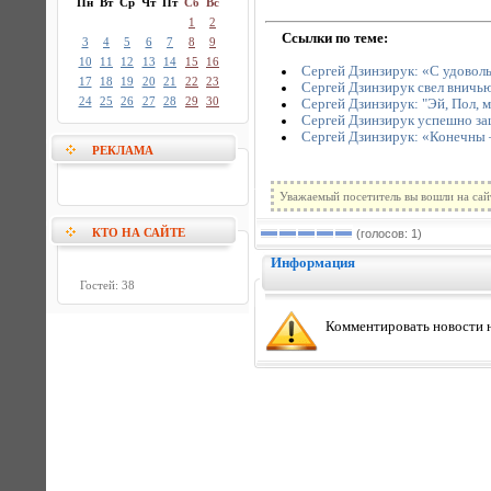
Пн
Вт
Ср
Чт
Пт
Сб
Вс
1
2
Ссылки по теме:
3
4
5
6
7
8
9
10
11
12
13
14
15
16
Сергей Дзинзирук: «С удовол
17
18
19
20
21
22
23
Сергей Дзинзирук свел вничь
24
25
26
27
28
29
30
Сергей Дзинзирук: "Эй, Пол, м
Сергей Дзинзирук успешно за
Сергей Дзинзирук: «Конечны —
РЕКЛАМА
Уважаемый посетитель вы вошли на сай
КТО НА САЙТЕ
(голосов: 1)
Информация
Гостей: 38
Комментировать новости н