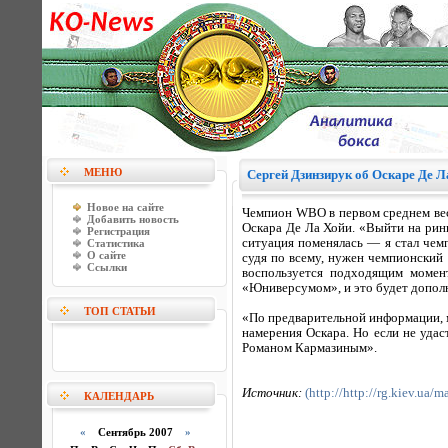
МЕНЮ
Сергей Дзинзирук об Оскаре Де Л
Новое на сайте
Чемпион WBO в первом среднем весе
Добавить новость
Оскара Де Ла Хойи. «Выйти на рин
Регистрация
ситуация поменялась — я стал чем
Статистика
О сайте
судя по всему, нужен чемпионский 
Ссылки
воспользуется подходящим момент
«Юниверсумом», и это будет дополн
ТОП СТАТЬИ
«По предварительной информации, м
намерения Оскара. Но если не удас
Романом Кармазиным».
Источник:
(http://http://rg.kiev.ua/m
КАЛЕНДАРЬ
«
Сентябрь 2007
»