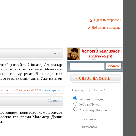
Сделать стартовой
Добавить в закладки
Новости
етний российский боксер Александр
а мира в этом же весе 39-летнего
учил травму руки. В понедельник
соответствующая дата. Уже на этой
ОПРОС НА САЙТЕ
С кем драться Кличко?
тор:
admin
7 августа 2012
Комментарии (0)
Берман Стиверн
Новости
Кубрат Пулев
Александр Поветкин
редстоящем тренировочном процессе
 Россию тренерами Магомеда Дэнни
и.