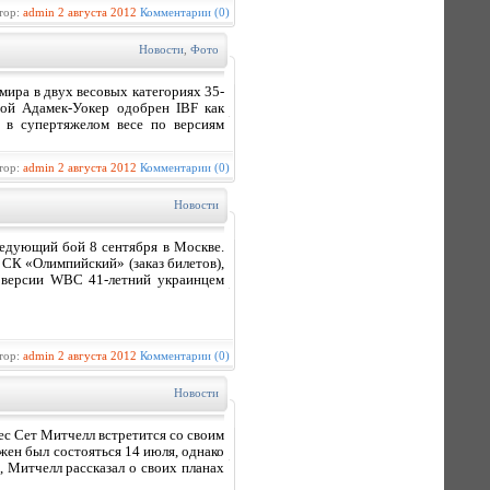
тор:
admin
2 августа 2012
Комментарии (0)
Новости
,
Фото
мира в двух весовых категориях 35-
бой Адамек-Уокер одобрен IBF как
а в супертяжелом весе по версиям
тор:
admin
2 августа 2012
Комментарии (0)
Новости
ледующий бой 8 сентября в Москве.
 СК «Олимпийский» (заказ билетов),
 версии WBC 41-летний украинцем
тор:
admin
2 августа 2012
Комментарии (0)
Новости
ес Сет Митчелл встретится со своим
жен был состояться 14 июля, однако
, Митчелл рассказал о своих планах