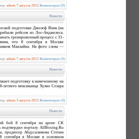
тор:
admin
7 августа 2012
Комментарии (0)
Новости
ческой подготовке Джозеф Яник (на
прибыли рейсом из Лос-Анджелеса.
начать тренировочный процесс с 31-
мним, что 8 сентября в Москве
жамиля Маклайна. На фото слева —
тор:
admin
7 августа 2012
Комментарии (0)
Новости
лжает подготовку к намеченному на
6-летнего мексиканца Хулио Сезара
тор:
admin
3 августа 2012
Комментарии (0)
Новости
щий бой 8 сентября на арене СК
 подтвердил порталу AllBoxing.Ru
ia, продюсер Абдусаламова Степан
 8 сентября в Москве в основном