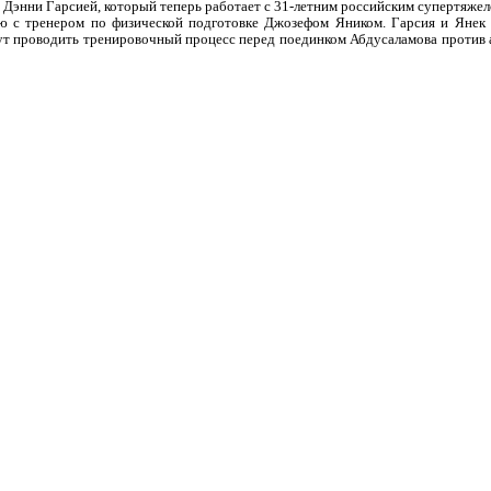
 Дэнни Гарсией, который теперь работает с 31-летним российским супертяж
ью с тренером по физической подготовке Джозефом Яником. Гарсия и Янек
удут проводить тренировочный процесс перед поединком Абдусаламова против