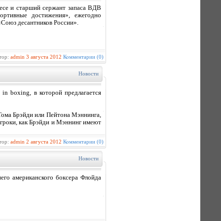
есе и старший сержант запаса ВДВ
ортивные достижения», ежегодно
Союз десантников России».
тор:
admin
3 августа 2012
Комментарии (0)
Новости
 in boxing, в которой предлагается
а Тома Брэйди или Пейтона Мэннинга,
игроки, как Брэйди и Мэннинг имеют
тор:
admin
2 августа 2012
Комментарии (0)
Новости
него американского боксера Флойда