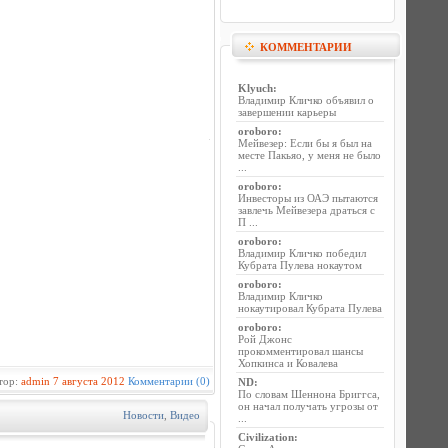
КОММЕНТАРИИ
Klyuch
:
Владимир Кличко объявил о
завершении карьеры
oroboro
:
Мейвезер: Если бы я был на
месте Пакьяо, у меня не было
...
oroboro
:
Инвесторы из ОАЭ пытаются
завлечь Мейвезера драться с
П ...
oroboro
:
Владимир Кличко победил
Кубрата Пулева нокаутом
oroboro
:
Владимир Кличко
нокаутировал Кубрата Пулева
oroboro
:
Рой Джонс
прокомментировал шансы
Хопкинса и Ковалева
тор:
admin
7 августа 2012
Комментарии (0)
ND
:
По словам Шеннона Бриггса,
он начал получать угрозы от
Новости
,
Видео
...
Civilization
: