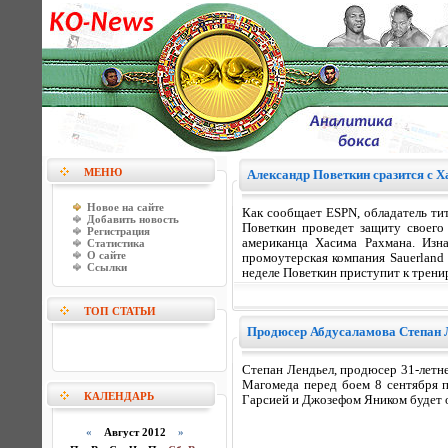
МЕНЮ
Александр Поветкин сразится с 
Новое на сайте
Как сообщает ESPN, обладатель ти
Добавить новость
Поветкин проведет защиту своего 
Регистрация
американца Хасима Рахмана. Изн
Статистика
О сайте
промоутерская компания Sauerland
Ссылки
неделе Поветкин приступит к трени
ТОП СТАТЬИ
Продюсер Абдусаламова Степан Л
Степан Лендьел, продюсер 31-летн
Магомеда перед боем 8 сентября 
КАЛЕНДАРЬ
Гарсией и Джозефом Яником будет оп
«
Август 2012
»