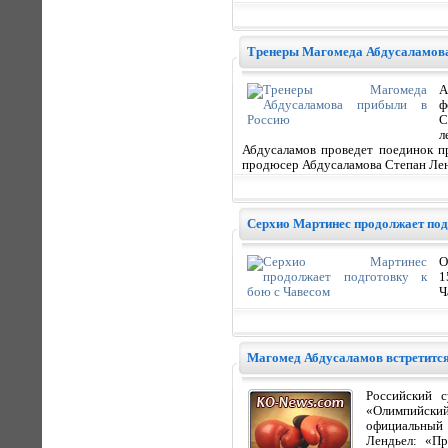
Тренеры Магомеда Абдусаламова
А
ф
С
л
Абдусаламов проведет поединок п
продюсер Абдусаламова Степан Лен
Серхио Мартинес продолжает под
О
1
Ч
Магомед Абдусаламов встретится
Российский 
«Олимпийский
официальный 
Лендьел: «Пр