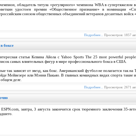
чемпион, обладатель титула «регулярного» чемпиона WBA в супертяжелом в
оветкин удостоен премии «Общественное признание» в номинации «Сп
ероссийским союзом общественных объединений ветеранов десантных войск «
Подробнее...
Просмотров: 1857 ав
в боксе
нтересная статья Кевина Айола с Yahoo Sports The 25 most powerful people
писок самых влиятельных фигур в мире профессионального бокса в США.
рые так зависят от звезд, как бокс. Американский футбол не полагается так н
ойде Мейвезере или Мэнни Пакьяо. В главных командных видах спорта такие 
 общем деле.
Подробнее...
Просмотров: 2671 ав
очно
ESPN.com, завтра, 3 августа закончится срок тюремного заключения 35-лет
адшего.