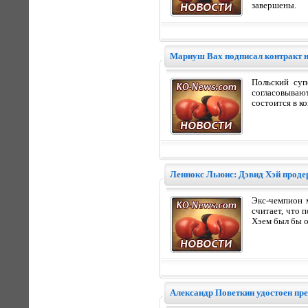
завершены.
Мариуш Вах подписал контракт н
Польский суп
согласовываю
состоится в к
Леннокс Льюис: Дэвид Хэй проде
Экс-чемпион 
считает, что 
Хэем был бы о
Александр Поветкин удостоен пр