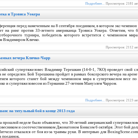
Подробнее...
Просмотров: 2181 ав
ека и Трэвиса Уокера
еренция перед намеченным на 8 сентября поединком, в котором экс-чемпион 
т на ринг против 33-летнего американца Трэвиса Уокера. Отметим, что 
отборочного турнира, победитель которого встретится с чемпионом мир
м Владимиром Кличко.
Просмотров: 2112 ав
рамках вечера Кличко-Чарр
ссийский супертяжеловес Владимир Терешкин (14-0-1, 7КО) проведет свой с
 не определен. Бой Терешкина пройдет в рамках боксерского вечера на арене
тием которого станет бой между чемпионом мира в супертяжелом весе по
чко и супертяжеловесом из Германии 27-летним Мануэлем Чарром.
Подробнее...
Просмотров: 2123 ав
анс на титульный бой в конце 2013 года
а прошлой неделе было объявлено, что 30-летний американский супертяжелов
овесником и соотечественником Джонатоном Бэнксом 6 октября. Этот бой дол
итчелл отказался от боя из-за травмы руки. В интервью для BoxingScene.com
а поединок.