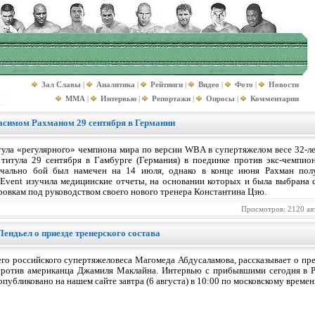
Зал Славы
|
Аналитика
|
Рейтинги
|
Видео
|
Фото
|
Новости
MMA
|
Интервью
|
Репортажи
|
Опросы
|
Комментарии
Хасимом Рахманом 29 сентября в Германии
тула «регулярного» чемпиона мира по версии WBA в супертяжелом весе 32-л
титула 29 сентября в Гамбурге (Германия) в поединке против экс-чемпион
ачально бой был намечен на 14 июля, однако в конце июня Рахман пол
 Event изучила медицинские отчеты, на основании которых и была выбрана 
ровкам под руководством своего нового тренера Константина Цзю.
Просмотров: 2120 ав
ендьел о приезде тренерского состава
его российского супертяжеловеса Магомеда Абдусаламова, рассказывает о п
против американца Джамиля Маклайна. Интервью с прибывшими сегодня в
убликовано на нашем сайте завтра (6 августа) в 10:00 по московскому времен