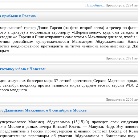
Подробнее...
Просмотров: 2294 ав
 прибыли в Россию
мериканский тренер Дэнни Гарсия (на фото второй слева) и тренер по физи
ото в центре) в московском аэропорту «Шереметьево», куда они сегодня 
егодня же Гарсия и Яник отправятся самолетом в Махачкалу для того, чтобы 
етним российским супертяжеловесом Магомедом Абдусаламовым. Напо
ротив неоднократного претендента на титул чемпиона мира американца Д
дьел.
Просмотров: 2091 ав
готовку к бою с Чавесом
дин из лучших боксеров мира 37-летний аргентинец Серхио Мартинес продо
5 сентября поединку против чемпиона мирав среднем весе по версии WBC 2
авеса-младшего.
Просмотров: 2206 ав
 с Джамилем Макклайном 8 сентября в Москве
супертяжеловес Магомед Абдусаламов (15(15)-0) проведет свой следую
» в Москве в рамках вечера Виталий Кличко — Мануэль Чарр. Эту новость
представитель в России промоутерской компании Sampson Boxing of Russ
едварительные переговоры об участии Абдусаламова в боксерском шоу