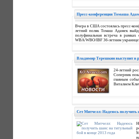
Пресс-конференция Томаша Адам
Вчера в США состоялась пресс-конф
летний поляк Томаш Адамек выйде
полуфинальная встреча в рамках 
WBA/WBO/IBF 36-летним украинце
Владимир Терешкин выступит в 
24-летний ро
Соперник пока
главным собы
Виталием Кли
Сет Митчелл: Надеюсь получить ш
Н
р
М
н