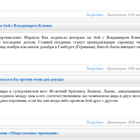
Подробнее...
Просмотров: 2391 ав
а бой с Владимиром Кличко
ертяжеловес Мариуш Вах подписал контракт на бой с Владимиром Кличк
т последние детали. Ставкой поединка станут принадлежащие украинцу 
онце ноября или начале декабря в Гамбурге (Германия). Imtech-Arena вмещает о
Подробнее...
Просмотров: 2492 ав
ржался бы против меня два раунда
мира в супертяжелом весе 46-летний британец Леннокс Льюис, завершившию
поединок между ним и его соотечественником экс-чемпионом мира в двух вес
дносторонним, если бы они когда-либо провели бой друг с другом.
Подробнее...
Просмотров: 2838 ав
емии «Общественное признание»