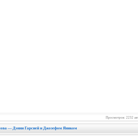
Просмотров: 2232 ав
мова — Дэнни Гарсией и Джозефом Яником