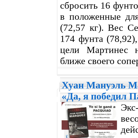
сбросить 16 фунто
в положенные для
(72,57 кг). Вес 
174 фунта (78,92),
цели Мартинес н
ближе своего сопе
Хуан Мануэль Ма
«Да, я победил 
Эк
ве
дей