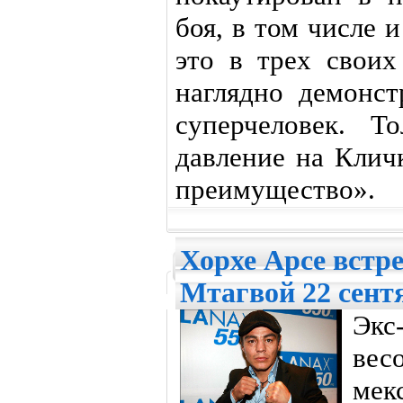
боя, в том числе 
это в трех своих
наглядно демонст
суперчеловек. Т
давление на Клич
преимущество».
Хорхе Арсе встр
Мтагвой 22 сент
Экс
вес
мек