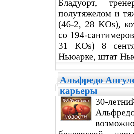
Бладуорт, трен
полутяжелом и тя
(46-2, 28 KOs), к
со 194-сантимеро
31 KOs) 8 сентя
Ньюарке, штат Нь
Альфредо Ангуло
карьеры
30-летн
Альфр
возможн
боксерской ка