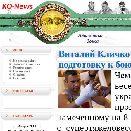
МЕНЮ
Виталий Кличко
Новое на сайте
подготовку к бо
Добавить новость
Регистрация
Статистика
Чем
О сайте
Ссылки
вес
ТОП СТАТЬИ
ук
пр
намеченному на 8
КАЛЕНДАРЬ
с супертяжеловес
«
Август 2012
»