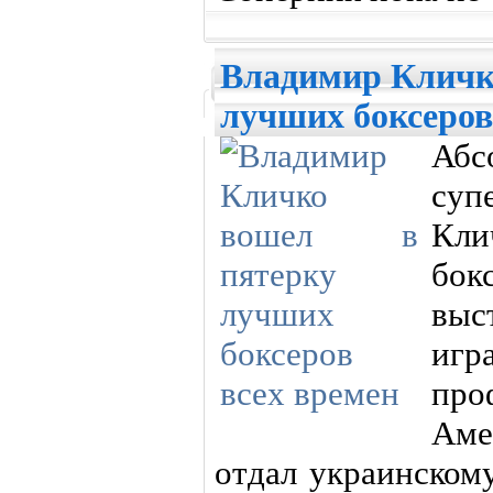
Владимир Кличк
лучших боксеров
Абс
суп
Кл
бок
выс
игр
пр
Аме
отдал украинском