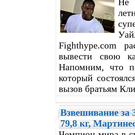
Не 
ле
су
Уа
Fighthype.com р
вывести свою ка
Напомним, что п
который состоялс
вызов братьям Кли
Взвешивание за 3
79,8 кг, Мартине
Чемпион мира в с