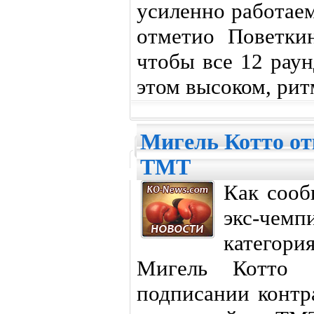
усиленно работае
отметио Поветки
чтобы все 12 рау
этом высоком, ритм
Мигель Котто от
TMT
Как сооб
экс-чем
категори
Мигель Котто 
подписании контр