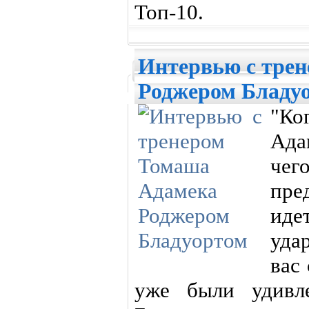
Топ-10.
Интервью с тре
Роджером Бладу
"Ко
Ада
чег
пре
иде
уда
вас
уже были удивле