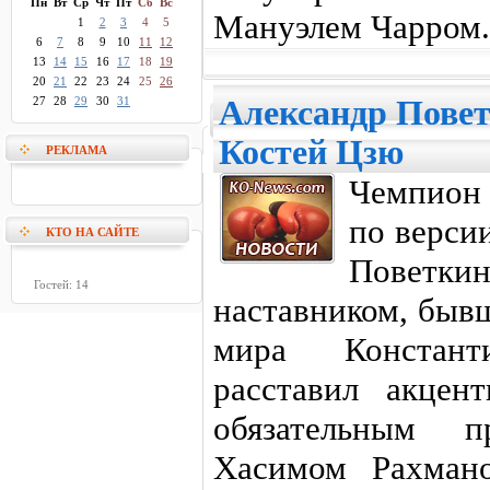
Пн
Вт
Ср
Чт
Пт
Сб
Вс
Мануэлем Чарром.
1
2
3
4
5
6
7
8
9
10
11
12
13
14
15
16
17
18
19
20
21
22
23
24
25
26
27
28
29
30
31
Александр Повет
Костей Цзю
РЕКЛАМА
Чемпион 
по верси
КТО НА САЙТЕ
Поветки
Гостей: 14
наставником, бы
мира Констант
расставил акцен
обязательным п
Хасимом Рахман