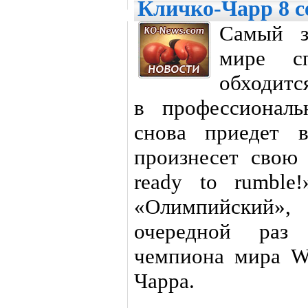
Кличко-Чарр 8 с
Самый з
мире сп
обходитс
в профессионал
снова приедет 
произнесет свою 
ready to rumble
«Олимпийский»
очередной раз 
чемпиона мира W
Чарра.