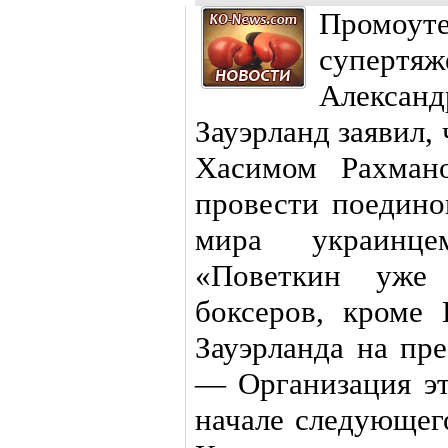
Промоу
супертя
Алекса
Зауэрланд заявил,
Хасимом Рахман
провести поедин
мира украинце
«Поветкин уже
боксеров, кроме
Зауэрланда на пре
— Организация эт
начале следующег