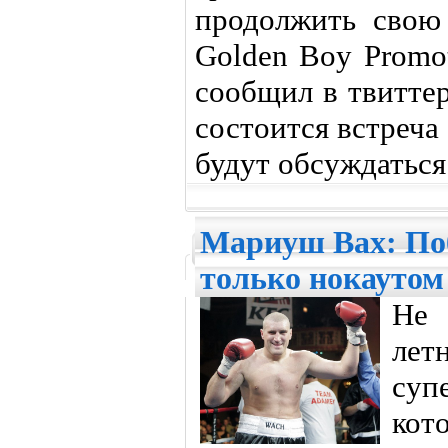
продолжить свою 
Golden Boy Promo
сообщил в твитте
состоится встреча
будут обсуждаться
Мариуш Вах: По
только нокаутом
Не 
л
суп
кот