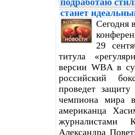
подработаю стил
станет идеальн
Сегодня в
конферен
29 сентя
титула «регуля
версии WBA в су
российский бок
проведет защиту 
чемпиона мира в
американца Хаси
журналистами 
Александра Поветк