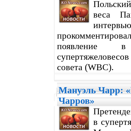
Польский
веса Па
интер
прокомментиро
появление в
супертяжеловесо
совета (WBC).
Мануэль Чарр: «
Чарров»
Претенде
в суперт