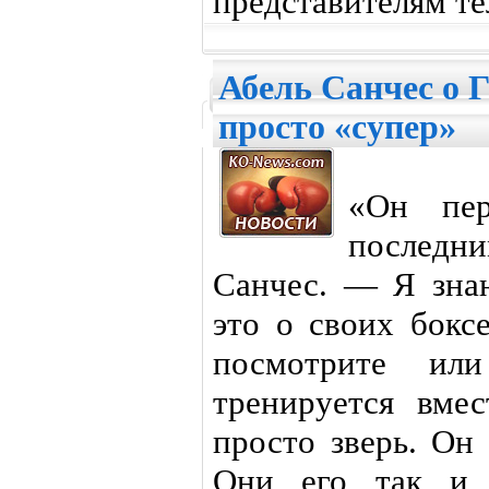
представителям те
Абель Санчес о 
просто «супер»
«Он пе
послед
Санчес. — Я знаю
это о своих бокс
посмотрите ил
тренируется вме
просто зверь. Он
Они его так и 