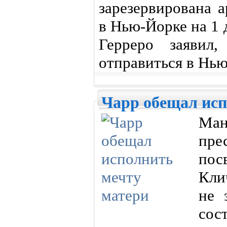
зарезервирована а
в Нью-Йорке на 1 
Герреро заявил
отправиться в Нью
Чарр обещал исп
Ман
пре
пос
Кли
не 
сос