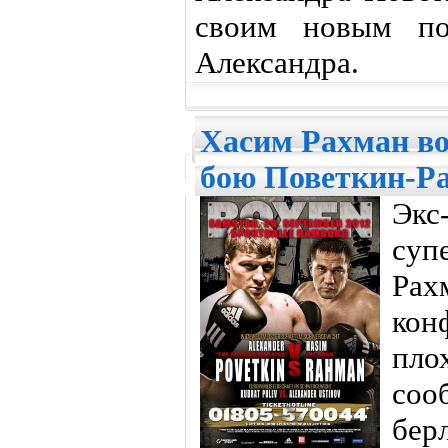
своим новым по
Александра.
Хасим Рахман в
бою Поветкин-Р
Эк
су
Ра
кон
пло
со
бер