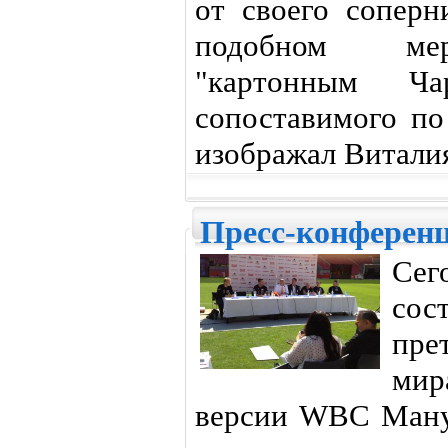
от своего соперн
подобном меро
"картонным Ча
сопоставимого по
изображал Витали
Пресс-конферен
Cег
сос
пре
мир
версии WBC Ману