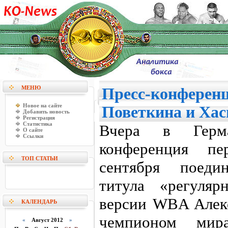
МЕНЮ
Пресс-конферен
Новое на сайте
Поветкина и Ха
Добавить новость
Регистрация
Статистика
Вчера в Герма
О сайте
Ссылки
конференция п
ТОП СТАТЬИ
сентября поеди
титула «регуля
версии WBA Алек
КАЛЕНДАРЬ
чемпионом мир
«
Август 2012
»