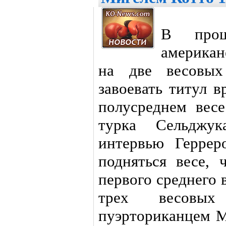
В прош
американ
на две весовых
завоевать титул 
полусреднем вес
турка Сельджу
интервью Геррер
подняться весе, 
первого среднего 
трех весовых 
пуэрториканцем М