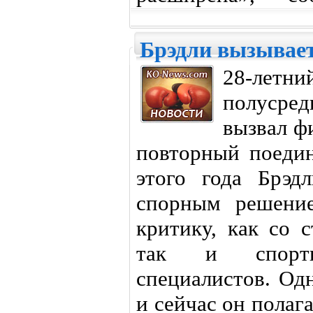
Брэдли вызывает
28-ле
полусре
вызвал ф
повторный поеди
этого года Брэд
спорным решение
критику, как со 
так и спорт
специалистов. Одн
и сейчас он полаг