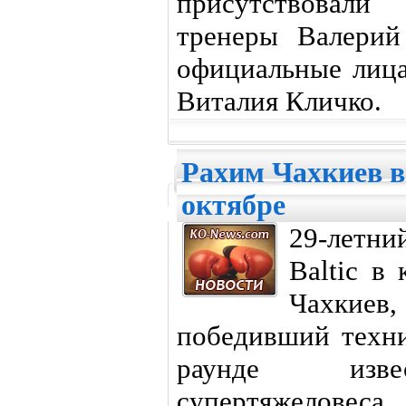
присутствовали
тренеры Валерий
официальные лиц
Виталия Кличко.
Рахим Чахкиев в
октябре
29-летн
Baltic в
Чахкиев
победивший техн
раунде извес
супертяжеловес