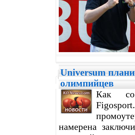
Universum плани
олимпийцев
Как со
Figosp
промоуте
намерена заключи