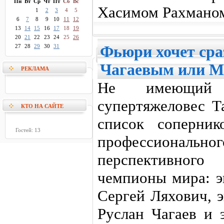
Пн
Вт
Ср
Чт
Пт
Сб
Вс
Хасимом Рахмано
1
2
3
4
5
6
7
8
9
10
11
12
13
14
15
16
17
18
19
20
21
22
23
24
25
26
27
28
29
30
31
Фьюри хочет сра
Чагаевым или 
РЕКЛАМА
Не имеющий 
супертяжеловес Т
КТО НА САЙТЕ
список соперник
Гостей: 13
профессионально
перспективно
чемпионы мира: 
Cергей Ляхович, 
Руслан Чагаев и 