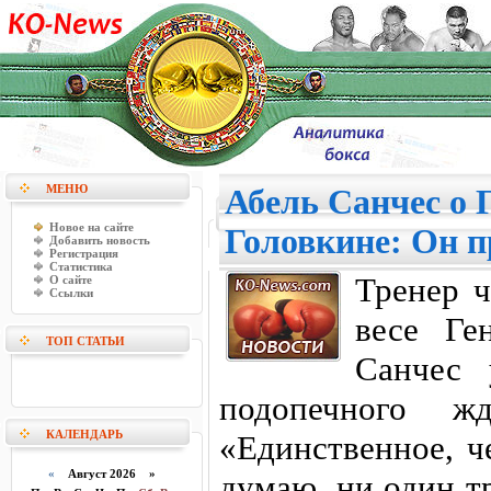
МЕНЮ
Абель Санчес о 
Новое на сайте
Головкине: Он п
Добавить новость
Регистрация
Статистика
Тренер 
О сайте
Ссылки
весе Ге
ТОП СТАТЬИ
Санчес 
подопечного ж
КАЛЕНДАРЬ
«Единственное, ч
«
Август 2026 »
думаю, ни один т