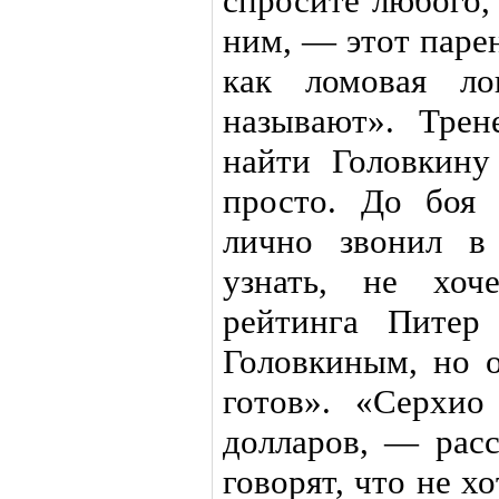
спросите любого,
ним, — этот паре
как ломовая л
называют». Трен
найти Головкину
просто. До боя
лично звонил в
узнать, не хоч
рейтинга Питер
Головкиным, но о
готов». «Серхи
долларов, — рас
говорят, что не х