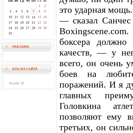
Пн
Вт
Ср
Чт
Пт
Сб
Вс
1
2
это ударная мощь.
3
4
5
6
8
9
7
10
11
12
13
15
16
— сказал Санчес
14
17
18
19
20
21
22
23
Boxingscene.co
24
25
26
27
28
29
30
31
боксера должно
РЕКЛАМА
качеств, — у не
всего, он очень 
КТО НА САЙТЕ
боев на любит
поражений. И я д
Гостей: 16
главных преим
Головкина атле
позволяют ему в
третьих, он сильн