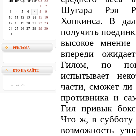
Пн
Вт
Ср
Чт
Пт
Сб
Вс
1
2
Шугара Рэя Р
3
4
5
6
8
9
7
10
11
12
13
15
16
Хопкинса. В да
14
17
18
19
20
21
22
23
получить поединк
24
25
26
27
28
29
30
31
высокое мнение
РЕКЛАМА
впереди ожидае
Гилом, по пов
КТО НА САЙТЕ
испытывает нек
части, сможет ли
Гостей: 26
противника и сам
Гил привык бокс
Что ж, в субботу
возможность узна