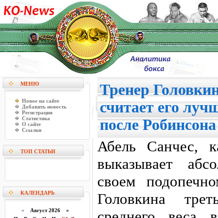
МЕНЮ
Тренер Головкин
Новое на сайте
считает его луч
Добавить новость
Регистрация
Статистика
после Робинсона
О сайте
Ссылки
Абель Санчес, 
ТОП СТАТЬИ
выказывает абс
своем подопечно
КАЛЕНДАРЬ
Головкина тре
«
Август 2026 »
среднего веса 