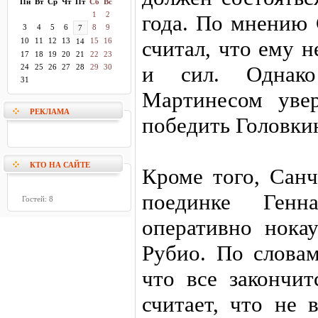
Пн
Вт
Ср
Чт
Пт
Сб
Вс
1
2
года. По мнению
3
4
5
6
8
9
7
10
11
12
13
15
16
считал, что ему 
14
17
18
19
20
21
22
23
и сил. Однак
24
25
26
27
28
29
30
31
Мартинесом уве
РЕКЛАМА
победить Головки
КТО НА САЙТЕ
Кроме того, Сан
поединке Ген
Гостей: 8
оперативно нока
Рубио. По словам
что все закончит
считает, что не 