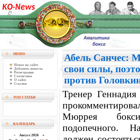
МЕНЮ
Абель Санчес: 
Новое на сайте
свои силы, поэт
Добавить новость
Регистрация
Статистика
против Головки
О сайте
Ссылки
Тренер Геннадия
ТОП СТАТЬИ
прокомментиро
Мюррея бокси
КАЛЕНДАРЬ
подопечного. Н
«
Август 2026 »
должен состоятьс