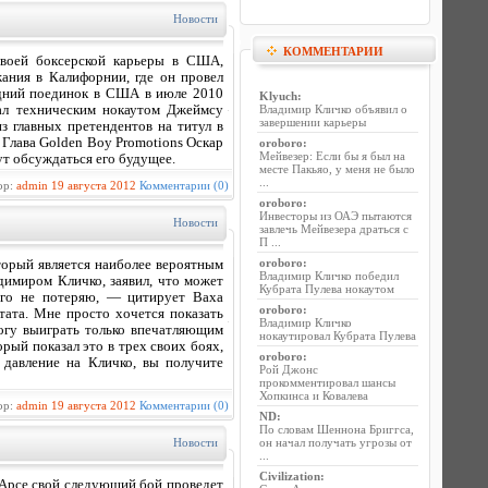
Новости
КОММЕНТАРИИ
своей боксерской карьеры в США,
ания в Калифорнии, где он провел
едний поединок в США в июле 2010
Klyuch
:
рал техническим нокаутом Джеймсу
Владимир Кличко объявил о
завершении карьеры
 главных претендентов на титул в
 Глава Golden Boy Promotions Оскар
oroboro
:
Мейвезер: Если бы я был на
ут обсуждаться его будущее.
месте Пакьяо, у меня не было
...
ор:
admin
19 августа 2012
Комментарии (0)
oroboro
:
Инвесторы из ОАЭ пытаются
Новости
завлечь Мейвезера драться с
П ...
oroboro
:
орый является наиболее вероятным
Владимир Кличко победил
имиром Кличко, заявил, что может
Кубрата Пулева нокаутом
его не потеряю, — цитирует Ваха
oroboro
:
тата. Мне просто хочется показать
Владимир Кличко
могу выиграть только впечатляющим
нокаутировал Кубрата Пулева
рый показал это в трех своих боях,
oroboro
:
е давление на Кличко, вы получите
Рой Джонс
прокомментировал шансы
Хопкинса и Ковалева
ор:
admin
19 августа 2012
Комментарии (0)
ND
:
По словам Шеннона Бриггса,
Новости
он начал получать угрозы от
...
Civilization
:
 Арсе свой следующий бой проведет