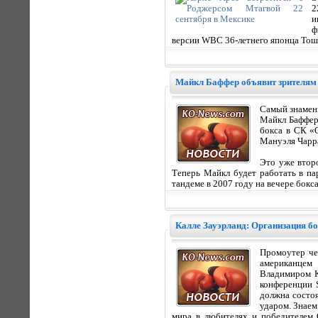
2
и
ф
версии WBC 36-летнего японца То
Майкл Баффер объявит зрителям 
Самый знамени
Майкл Баффер 
бокса в СК «
Мануэля Чарр
Это уже втор
Теперь Майкл будет работать в па
тандеме в 2007 году на вечере бок
Калле Зауэрланд: Организация б
Промоутер че
американцем
Владимиром К
конференции 
должна состо
ударом. Знаем
мира в любителях и победителем 