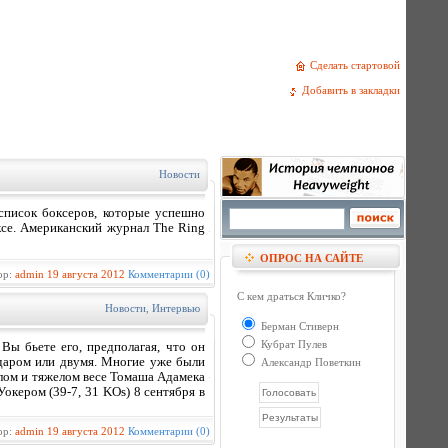
Сделать стартовой
Добавить в закладки
Новости
писок боксеров, которые успешно
ксе. Американский журнал The Ring
ОПРОС НА САЙТЕ
ор:
admin
19 августа 2012
Комментарии (0)
С кем драться Кличко?
Новости
,
Интервью
Берман Стиверн
Кубрат Пулев
 Вы бьете его, предполагая, что он
ударом или двумя. Многие уже были
Александр Поветкин
елом и тяжелом весе Томаша Адамека
окером (39-7, 31 KOs) 8 сентября в
ор:
admin
19 августа 2012
Комментарии (0)