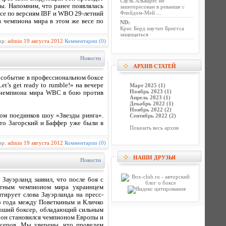
Сауль Альварес не
ы. Напомним, что ранее появлялась
заинтересован в реванше с
Флойдом-Мей ...
есе по версиям IBF и WBO 29-летний
в чемпиона мира в этом же весе по
ND
:
Крис Берд научит Бриггса
защищаться
ор:
admin
19 августа 2012
Комментарии (0)
Новости
АРХИВ СТАТЕЙ
е событие в профессиональном боксе
’s get ready to rumble!» на вечере
Март 2025 (1)
Ноябрь 2023 (1)
л чемпиона мира WBC в бою против
Апрель 2023 (1)
Декабрь 2022 (1)
Ноябрь 2022 (2)
ром поединков шоу «Звезды ринга».
Сентябрь 2022 (2)
что Загорский и Баффер уже были в
Показать весь архив
ор:
admin
19 августа 2012
Комментарии (0)
НАШИ ДРУЗЬЯ
Новости
ауэрланд заявил, что после боя с
ютным чемпионом мира украинцем
ирует слова Зауэрланда на пресс-
го года между Поветкиным и Кличко
ороший боксер, обладающий сильным
ак он становился чемпионом Европы и
ксеров. Мы уверены, что проведем