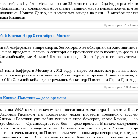
2 сентября в Пуэбло, Мексика против 33-летнего танзанийца Роджерса Мтагв
нформация, что соперником Арсе станет чемпион мира в первом полулегком в
илиппинец Нонито Донэр, но в итоге тот выйдет на ринг 13 октября проти
шиаки Нишиоки.
Просмотров: 2171 авт
бой Кличко-Чарр 8 сентября в Москве
тый конферансье в мире спорта, без которого не обходится ни одно значимо
снова приедет в Россию. 8 сентября он произнесет свою коронную фразу «Let
Олимпийский», где Виталий Кличко в очередной раз будет отстаивать титу
а.
ой визит Баффера в Москву в 2012 году, в марте он выступал ринг аннонсе
ре со своим российским коллегой Александром Загорским. Примечательно, 
са в СК «Олимпийский», где встречались Александр Поветкин и Ларри Дональд.
Просмотров: 1861 авт
оя Кличко-Поветкин — дело времени
мпиона WBA в супертяжелом весе россиянина Александра Поветкина Калле З
 Хасимом Рахманом его подопечный может провести поединок с абсол
личко. «Поветкин уже побил лучших в мире боксеров, кроме Кличко, — цит
Sportbox.ru. — Организация этого боя — дело времени. В начале следующе
яться обязательная защита титула. Но нам также известно, что Рахман — х
, что он очень опасен, но Поветкин стал чемпионом мира неспроста, также, к
Олимпийских игр. В ходе своей карьеры Александр уже побил многих бо