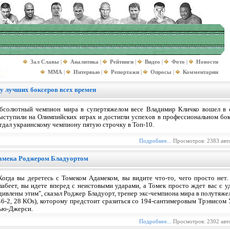
Зал Славы
|
Аналитика
|
Рейтинги
|
Видео
|
Фото
|
Новости
MMA
|
Интервью
|
Репортажи
|
Опросы
|
Комментарии
у лучших боксеров всех времен
бсолютный чемпион мира в супертяжелом весе Владимир Кличко вошел в с
ыступили на Олимпийских играх и достигли успехов в профессиональном бо
тдал украинскому чемпиону пятую строчку в Топ-10.
Подробнее...
Просмотров: 2383 авт
амека Роджером Бладуортом
Когда вы деретесь с Томеком Адамеком, вы видите что-то, чего просто нет.
лабеет, вы идете вперед с неистовыми ударами, а Томек просто ждет вас с 
дивлены этим", сказал Роджер Бладуорт, тренер экс-чемпиона мира в полутяж
46-2, 28 KOs), которому предстоит сразиться со 194-сантимеровым Трэвисом У
Нью-Джерси.
Подробнее...
Просмотров: 2302 авт