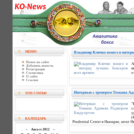
МЕНЮ
Владимир Кличко вошел в пятерк
Новое на сайте
А
Добавить новость
в
Регистрация
о
Статистика
О сайте
Ссылки
Интервью с тренером Томаша Ад
ТОП СТАТЬИ
"
с
у
(
КАЛЕНДАРЬ
Prudential Center в Ньюарке, штат 
«
Август 2012
»