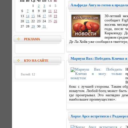
Пн
Вт
Ср
Чт
Пт
Сб
Вс
Альфредо Ангуло готов к продо
1
2
3
4
5
6
7
8
9
10
11
12
30-летний ме
13
14
15
16
17
18
19
сообщает Fig
20
21
22
23
24
25
26
восемь месяц
27
28
29
30
31
года, после 
Киркленду. Д
первом средне
РЕКЛАМА
Де Ла Хойя уже сообщил в твиттере,
Мариуш Вах: Победить Кличко я 
КТО НА САЙТЕ
Н
п
Гостей: 12
п
B
бокс с лучшей стороны. Таким обр
нокаутом. Любой боец может быть н
где проигрывал. Это наглядно дем
наибольшее преимущество».
Хорхе Арсе встретится с Роджерс
Э