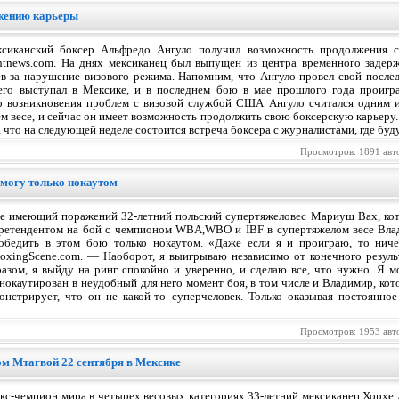
лжению карьеры
ксиканский боксер Альфредо Ангуло получил возможность продолжения 
htnews.com. На днях мексиканец был выпущен из центра временного задерж
ев за нарушение визового режима. Напомним, что Ангуло провел свой посл
чего выступал в Мексике, и в последнем бою в мае прошлого года проиг
о возникновения проблем с визовой службой США Ангуло считался одним из
м весе, и сейчас он имеет возможность продолжить свою боксерскую карьеру.
 что на следующей неделе состоится встреча боксера с журналистами, где буд
Просмотров: 1891 авт
могу только нокаутом
е имеющий поражений 32-летний польский супертяжеловес Мариуш Вах, кот
ретендентом на бой с чемпионом WBA,WBO и IBF в супертяжелом весе Влад
обедить в этом бою только нокаутом. «Даже если я и проиграю, то нич
oxingScene.com. — Наоборот, я выигрываю независимо от конечного резуль
азом, я выйду на ринг спокойно и уверенно, и сделаю все, что нужно. Я 
окаутирован в неудобный для него момент боя, в том числе и Владимир, кото
онстрирует, что он не какой-то суперчеловек. Только оказывая постоянно
Просмотров: 1953 авт
ом Мтагвой 22 сентября в Мексике
кс-чемпион мира в четырех весовых категориях 33-летний мексиканец Хорхе