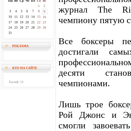
Пн
Вт
Ср
Чт
Пт
Сб
Вс
1
2
журнал The Ri
3
4
5
6
7
8
9
10
11
12
13
14
15
чемпиону пятую с
16
17
18
19
20
21
22
23
24
25
26
27
28
29
30
31
Все боксеры пе
РЕКЛАМА
достигали сам
профессиональн
КТО НА САЙТЕ
десяти стано
чемпионами.
Гостей: 11
Лишь трое бокс
Рой Джонс и Э
смогли завоеват