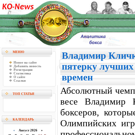
МЕНЮ
Владимир Кличк
Новое на сайте
пятерку лучших 
Добавить новость
Регистрация
Статистика
времен
О сайте
Ссылки
Абсолютный чемп
ТОП СТАТЬИ
весе Владимир 
боксеров, котор
КАЛЕНДАРЬ
Олимпийских игр
«
Август 2026 »
профессиональн