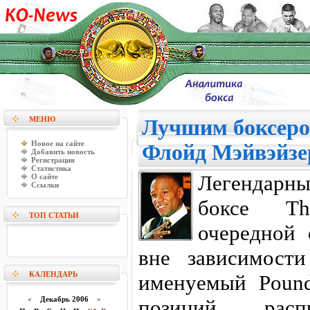
МЕНЮ
Лучшим боксеро
Новое на сайте
Флойд Мэйвэйзе
Добавить новость
Регистрация
Статистика
Легендарны
О сайте
Ссылки
боксе Th
ТОП СТАТЬИ
очередной 
вне зависимости
КАЛЕНДАРЬ
именуемый Pound
«
Декабрь 2006
»
позиций расп