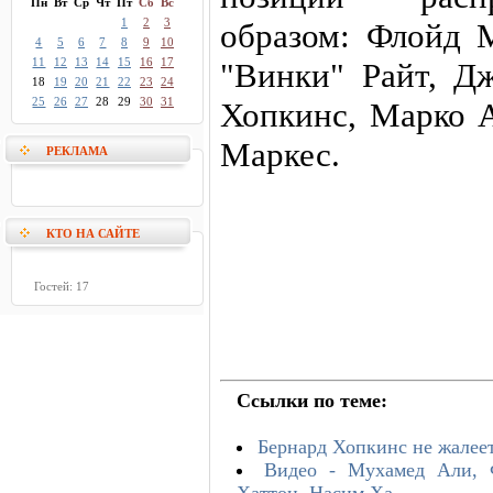
Пн
Вт
Ср
Чт
Пт
Сб
Вс
1
2
3
образом: Флойд 
4
5
6
7
8
9
10
11
12
13
14
15
16
17
"Винки" Райт, Д
18
19
20
21
22
23
24
25
26
27
28
29
30
31
Хопкинс, Марко А
Маркес.
РЕКЛАМА
КТО НА САЙТЕ
Гостей: 17
Ссылки по теме:
Бернард Хопкинс не жалее
Видео - Мухамед Али, 
Хаттон, Насим Ха ...