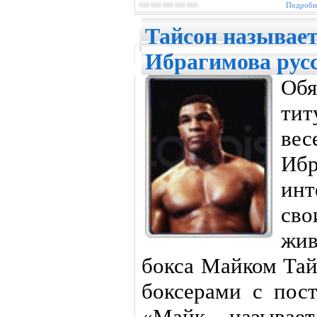
Подробне
Тайсон называе
Ибрагимова рус
Обя
тит
ве
Иб
инт
сво
жи
бокса Майком Тай
боксерами с пост
«Майк называе