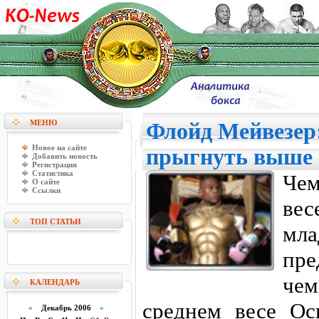
МЕНЮ
Флойд Мейвезер:
Новое на сайте
прыгнуть выше 
Добавить новость
Регистрация
Статистика
Чем
О сайте
Ссылки
ве
ТОП СТАТЬИ
мл
пре
че
КАЛЕНДАРЬ
среднем весе Ос
«
Декабрь 2006
»