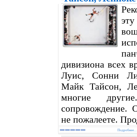
Рек
эту
вош
ис
па
дивизиона всех в
Луис, Сонни Ли
Майк Тайсон, Л
многие другие
сопровождение. О
не пожалеете. Пр
Подробнее...