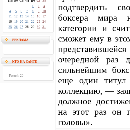
Пн
Вт
Ср
Чт
Пт
Сб
Вс
подтвердить св
1
2
3
4
5
6
7
8
9
10
боксера мира н
11
12
13
14
15
16
17
18
19
20
21
22
23
24
категории и счи
25
26
27
28
29
30
31
сможет ему в это
РЕКЛАМА
представивше
очередной раз д
КТО НА САЙТЕ
сильнейшим бокс
Гостей: 20
еще один титул
коллекцию, — зая
должное достиже
на этот раз он 
головы».