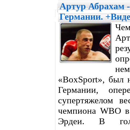
Артур Абрахам -
Германии. +Вид
Чем
Ар
ре
оп
не
«BoxSport», был 
Германии, опе
супертяжелом в
чемпиона WBO в 
Эрдеи. В голо