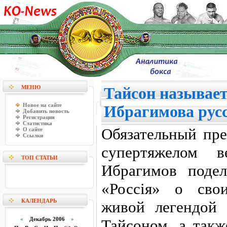
МЕНЮ
Тайсон называе
Новое на сайте
Ибрагимова рус
Добавить новость
Регистрация
Статистика
Обязательный пр
О сайте
Ссылки
супертяжелом в
ТОП СТАТЬИ
Ибрагимов подел
«Россiя» о сво
КАЛЕНДАРЬ
живой легендой
«
Декабрь 2006
»
Тайсоном, а такж