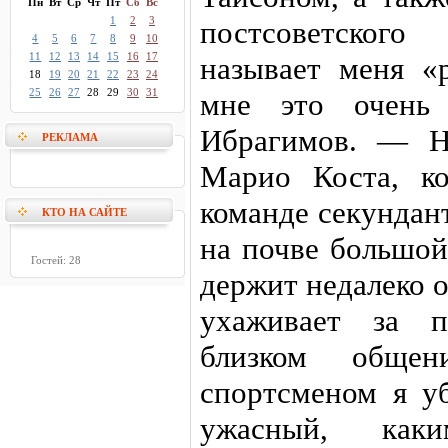
Пн
Вт
Ср
Чт
Пт
Сб
Вс
1
2
3
постсоветского
4
5
6
7
8
9
10
11
12
13
14
15
16
17
называет меня «
18
19
20
21
22
23
24
25
26
27
28
29
30
31
мне это очень 
Ибрагимов. — Н
РЕКЛАМА
Марио Коста, к
команде секундан
КТО НА САЙТЕ
на почве большой
Гостей: 28
держит недалеко 
ухаживает за п
близком обще
спортсменом я уб
ужасный, как