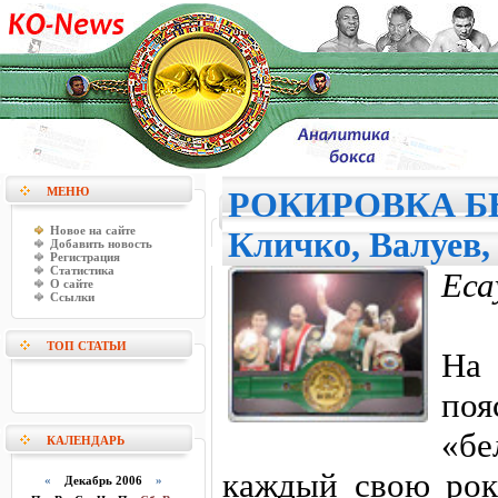
МЕНЮ
РОКИРОВКА Б
Новое на сайте
Кличко, Валуев,
Добавить новость
Регистрация
Статистика
Еса
О сайте
Ссылки
ТОП СТАТЬИ
На
поя
«б
КАЛЕНДАРЬ
каждый свою рок
«
Декабрь 2006
»