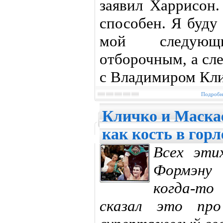
заявил Харрисон.
способен. Я буду
мой следующ
отборочным, а сл
с Владимиром Кли
Подробне
Кличко и Маскае
как кость в горл
Всех эт
Формэну
когда-т
сказал это про