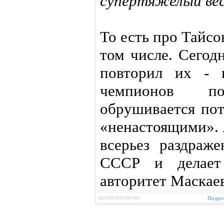
супертяжелый вес 
То есть про Тайс
том числе. Сегод
повторил их - 
чемпионов п
обрушивается пот
«ненастоящими». 
всерьез раздраж
СССР и делает 
авторитет Маскаев
Подроб