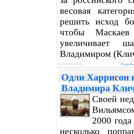
весовая катего
решить исход бо
чтобы Маскаев
увеличивает 
Владимиром (Кличк
Подробне
Одли Харрисон н
Владимира Кли
Своей нед
Вильямсо
2000 года
несколько попр