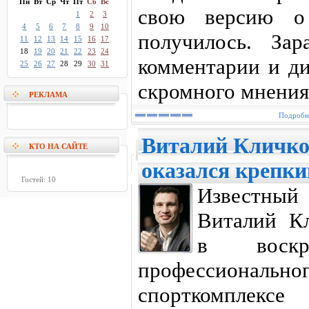
Пн
Вт
Ср
Чт
Пт
Сб
Вс
свою версию о
1
2
3
4
5
6
7
8
9
10
получилось. Зар
11
12
13
14
15
16
17
18
19
20
21
22
23
24
комментарии и ди
25
26
27
28
29
30
31
скромного мнения
РЕКЛАМА
Подробне
Виталий Кличко 
КТО НА САЙТЕ
оказался крепк
Гостей: 10
Известны
Виталий Кл
в воскр
профессиональн
спорткомплексе