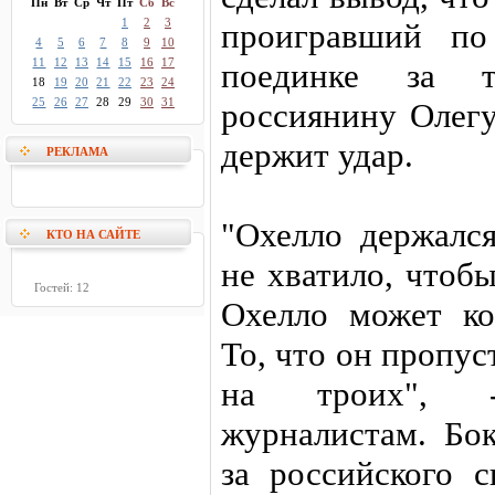
Пн
Вт
Ср
Чт
Пт
Сб
Вс
1
2
3
проигравший по
4
5
6
7
8
9
10
11
12
13
14
15
16
17
поединке за 
18
19
20
21
22
23
24
25
26
27
28
29
30
31
россиянину Олегу
держит удар.
РЕКЛАМА
"Охелло держалс
КТО НА САЙТЕ
не хватило, чтобы
Гостей: 12
Охелло может ко
То, что он пропус
на троих", -
журналистам. Бок
за российского с