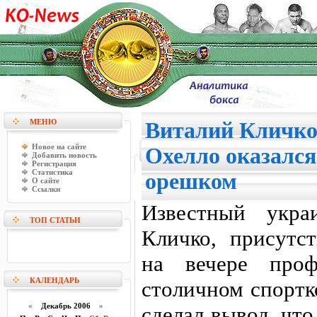
МЕНЮ
Виталий Кличко 
Новое на сайте
Охелло оказалс
Добавить новость
Регистрация
Статистика
орешком
О сайте
Ссылки
Известный укра
ТОП СТАТЬИ
Кличко, присутс
на вечере проф
КАЛЕНДАРЬ
столичном спортк
«
Декабрь 2006
»
сделал вывод, чт