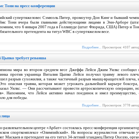
мс Тони на пресс-конференции
ийский супертяжеловес Сэмюэль Питер, промоутер Дон Кинг и бывший чемпи
ймс Тони вчера были главными действующими лицами в Энн-Арборе (шта
помним, что 6 января 2007 года в Голливуде (штат Флорида, США) Питер и Т
обязательного претендента на титул WBC в супертяжелом весе.
Подробнее...
Просмотров: 4107 авто
й Цыпко требует реванша
мпиона мира во втором среднем весе Джеффа Лейси Джим Уилкс сообщил в
инка против украинца Виталия Цыпко Лейси получил травму левого плеча
шел разрыв сухожилия, а также частичный разрыв мышц-вращателей плеча, 
Это опасная травма, которая может угрожать дальнейшей карьере боксера,
казал Уилкс. — Они рассчитывают провести артроскопическую операцию, н
в». Напомним, что Лейси активно начал поединок и имел преимущество, 
ило для победы.
Подробнее...
Просмотров: 3778 авто
улица
но-развлекательном центре «Арбат» состоялась пресс-конференция организато
вском спорткомплексе «Олимпийский». На вопросы журналистов отвечали уч
г Маскаев и претендент на его титул 34-летний угандиец Питер Охелло, орг