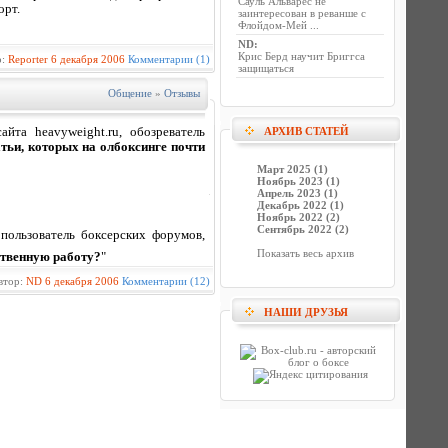
Сауль Альварес не
орт.
заинтересован в реванше с
Флойдом-Мей ...
ND
:
Крис Берд научит Бриггса
р:
Reporter
6 декабря 2006
Комментарии (1)
защищаться
Общение
»
Отзывы
айта heavyweight.ru, обозреватель
АРХИВ СТАТЕЙ
тьи, которых на олбоксинге почти
Март 2025 (1)
Ноябрь 2023 (1)
Апрель 2023 (1)
Декабрь 2022 (1)
Ноябрь 2022 (2)
Сентябрь 2022 (2)
 пользователь боксерских форумов,
Показать весь архив
ственную работу?
"
втор:
ND
6 декабря 2006
Комментарии (12)
НАШИ ДРУЗЬЯ