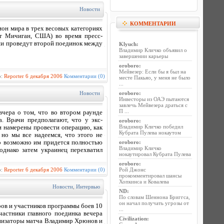
Новости
КОММЕНТАРИИ
он мира в трех весовых категориях
т Мичиган, США) во время пресс-
они проведут второй поединок между
Klyuch
:
Владимир Кличко объявил о
завершении карьеры
oroboro
:
Мейвезер: Если бы я был на
р:
Reporter
6 декабря 2006
Комментарии (0)
месте Пакьяо, у меня не было
...
Новости
oroboro
:
Инвесторы из ОАЭ пытаются
завлечь Мейвезера драться с
П ...
чера о том, что во втором раунде
. Врачи предполагают, что у экс-
oroboro
:
Владимир Кличко победил
и намерены провести операцию, как
Кубрата Пулева нокаутом
 но мы все надеемся, что этого не
о возможно им придется полностью
oroboro
:
Владимир Кличко
однако затем украинец перехватил
нокаутировал Кубрата Пулева
oroboro
:
р:
Reporter
6 декабря 2006
Комментарии (0)
Рой Джонс
прокомментировал шансы
Хопкинса и Ковалева
Новости
,
Интервью
ND
:
По словам Шеннона Бриггса,
он начал получать угрозы от
ров и участников программы боев 10
...
астники главного поединка вечера
Civilization
:
анизаторы матча Владимир Хрюнов и