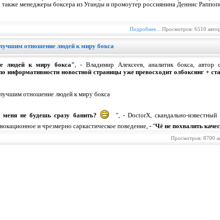
 также менеджеры боксера из Уганды и промоутер россиянина Деннис Раппоп
Подробнее...
Просмотров: 6510 авто
лучшим отношение людей к миру бокса
е людей к миру бокса"
, - Владимир Алексеев, аналитик бокса, автор с
по информативности новостной страницы уже превосходит олбоксинг + ста
ы меня не будешь сразу банить?
", - DoctorX, скандально-известный
вокационное и чрезмерно саркастическое поведение, - "
Чё не похвалить каче
Просмотров: 8700 а