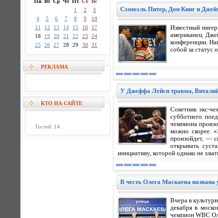
Пн
Вт
Ср
Чт
Пт
Сб
Вс
Сэмюэль Питер, Дон Кинг и Джей
1
2
3
4
5
6
7
8
9
10
11
12
13
14
15
16
17
Известный нигер
американец Дже
18
19
20
21
22
23
24
конференции. На
25
26
27
28
29
30
31
собой за статус 
РЕКЛАМА
У Джеффа Лейси травма, Витали
КТО НА САЙТЕ
Советник экс-че
субботнего поед
чемпиона произо
Гостей: 14
можно скорее. «
произойдет, — с
открывать суста
инициативу, которой однако не хват
В честь Олега Маскаева названа 
Вчера в культур
декабря в моско
чемпион WBC Оле