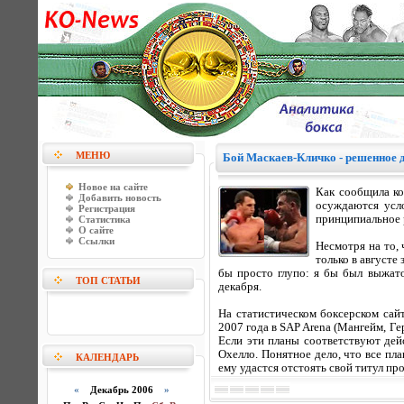
МЕНЮ
Бой Маскаев-Кличко - решенное 
Новое на сайте
Как сообщила ко
Добавить новость
осуждаются усло
Регистрация
принципиальное р
Статистика
О сайте
Ссылки
Несмотря на то, 
только в августе
бы просто глупо: я бы был выжат
ТОП СТАТЬИ
декабря.
На статистическом боксерском сай
2007 года в SAP Arena (Мангейм, Ге
Если эти планы соответствуют дейс
Охелло. Понятное дело, что все пл
КАЛЕНДАРЬ
ему удастся отстоять свой титул пр
«
Декабрь 2006
»