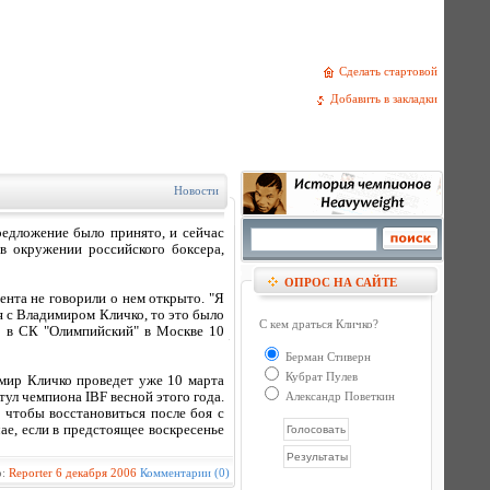
Сделать стартовой
Добавить в закладки
Новости
едложение было принято, и сейчас
 в окружении российского боксера,
ОПРОС НА САЙТЕ
ента не говорили о нем открыто. "Я
ся с Владимиром Кличко, то это было
С кем драться Кличко?
я в СК "Олимпийский" в Москве 10
Берман Стиверн
Кубрат Пулев
мир Кличко проведет уже 10 марта
тул чемпиона IBF весной этого года.
Александр Поветкин
, чтобы восстановиться после боя с
ае, если в предстоящее воскресенье
р:
Reporter
6 декабря 2006
Комментарии (0)