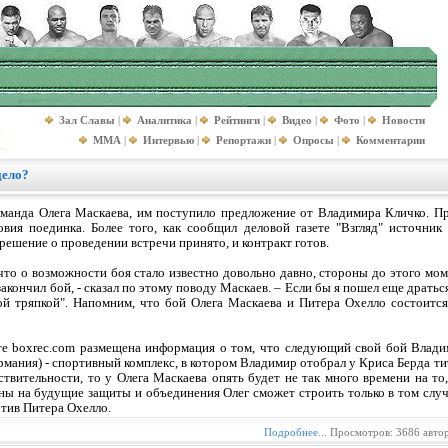
Зал Славы
|
Аналитика
|
Рейтинги
|
Видео
|
Фото
|
Новости
MMA
|
Интервью
|
Репортажи
|
Опросы
|
Комментарии
дело?
манда Олега Маскаева, им поступило предложение от Владимира Кличко. Пр
вия поединка. Более того, как сообщил деловой газете "Взгляд" источник
ешение о проведении встречи принято, и контракт готов.
что о возможности боя стало известно довольно давно, стороны до этого мом
 закончил бой, - сказал по этому поводу Маскаев. – Если бы я пошел еще драть
ой тряпкой". Напомним, что бой Олега Маскаева и Питера Охелло состоитс
те boxrec.com размещена информация о том, что следующий свой бой Влади
рмания) - спортивный комплекс, в котором Владимир отобрал у Криса Берда ти
твительности, то у Олега Маскаева опять будет не так много времени на то
аны на будущие защиты и объединения Олег сможет строить только в том случ
отив Питера Охелло.
Подробнее...
Просмотров: 3686 авто