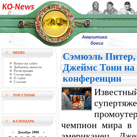
МЕНЮ
Сэмюэль Питер,
Новое на сайте
Джеймс Тони на 
Добавить новость
Регистрация
Статистика
конференции
О сайте
Ссылки
Извес
ТОП СТАТЬИ
супертяж
промоут
КАЛЕНДАРЬ
чемпион мира в 
«
Декабрь 2006
»
американец Дж