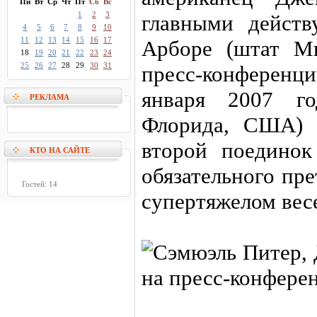
Пн
Вт
Ср
Чт
Пт
Сб
Вс
1
2
3
главными дейст
4
5
6
7
8
9
10
11
12
13
14
15
16
17
Арборе (штат М
18
19
20
21
22
23
24
25
26
27
28
29
30
31
пресс-конферен
января 2007 го
РЕКЛАМА
Флорида, США) 
второй поединок
КТО НА САЙТЕ
обязательного пр
Гостей: 14
супертяжелом вес