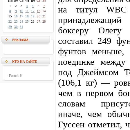
Пн
Вт
Ср
Чт
Пт
Сб
Вс
1
2
3
4
5
6
7
на титул WBC 
8
9
10
11
12
13
14
15
16
17
18
19
20
21
принадлежащий
22
23
24
25
26
27
28
29
30
31
боксеру Олегу 
составил 249 фун
РЕКЛАМА
фунтов меньше,
поединке между
КТО НА САЙТЕ
под Джеймсом Т
Гостей: 8
(106,1 кг) — ров
чем в первом бою
словам присутс
иначе, чем обыч
Гуссен отметил, 