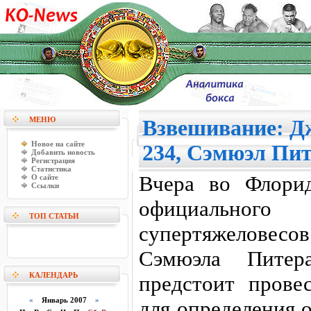
МЕНЮ
Взвешивание: Д
Новое на сайте
234, Сэмюэл Пи
Добавить новость
Регистрация
Статистика
Вчера во Флорид
О сайте
Ссылки
официальн
ТОП СТАТЬИ
супертяжелов
Сэмюэла Питер
КАЛЕНДАРЬ
предстоит прове
«
Январь 2007
»
для определения 