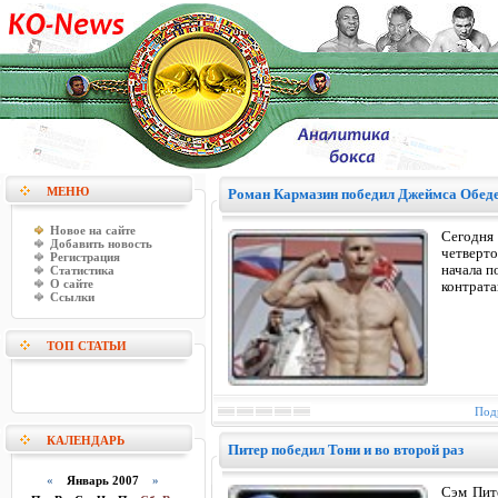
МЕНЮ
Роман Кармазин победил Джеймса Обед
Новое на сайте
Сегодня
Добавить новость
четверт
Регистрация
начала п
Статистика
О сайте
контрата
Ссылки
ТОП СТАТЬИ
Подр
КАЛЕНДАРЬ
Питер победил Тони и во второй раз
«
Январь 2007
»
Сэм Пит