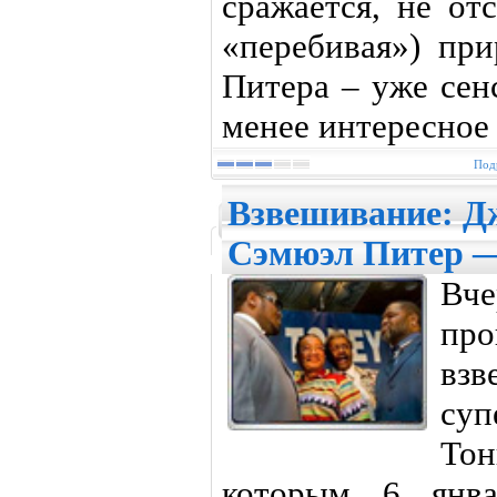
сражается, не от
«перебивая») при
Питера – уже сен
менее интересное 
Подр
Взвешивание: Д
Сэмюэл Питер —
Вче
пр
взв
суп
То
которым 6 янва