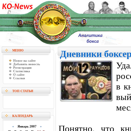
МЕНЮ
Дневники боксер
Новое на сайте
Уд
Добавить новость
Регистрация
Статистика
рос
О сайте
Ссылки
в к
ТОП СТАТЬИ
вы
мес
КАЛЕНДАРЬ
Понятно, что кн
«
Январь 2007
»