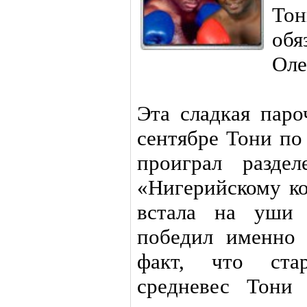
То
обя
Оле
Эта сладкая паро
сентябре Тони по
проиграл разде
«Нигерийскому к
встала на уши
победил именно 
факт, что ста
средневес Тони