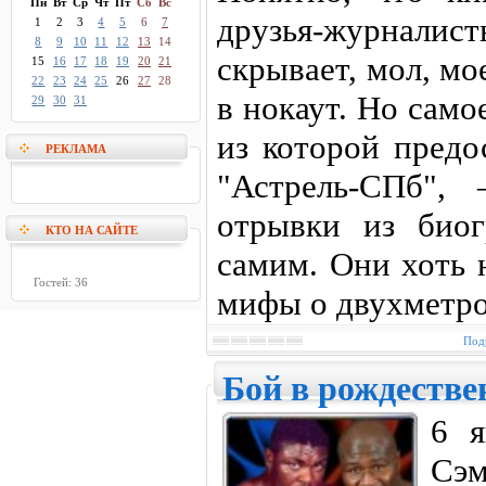
Пн
Вт
Ср
Чт
Пт
Сб
Вс
друзья-журнали
1
2
3
4
5
6
7
8
9
10
11
12
13
14
скрывает, мол, мо
15
16
17
18
19
20
21
22
23
24
25
26
27
28
в нокаут. Но само
29
30
31
из которой предо
РЕКЛАМА
"Астрель-СПб",
отрывки из биог
КТО НА САЙТЕ
самим. Они хоть 
Гостей: 36
мифы о двухметро
Подр
Бой в рождестве
6 я
Сэм