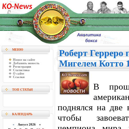
МЕНЮ
Роберт Герреро г
Новое на сайте
Мигелем Котто 1
Добавить новость
Регистрация
Статистика
О сайте
Ссылки
В прош
ТОП СТАТЬИ
америк
поднялся на две 
КАЛЕНДАРЬ
чтобы завоева
«
Август 2026 »
чемпиона мира 