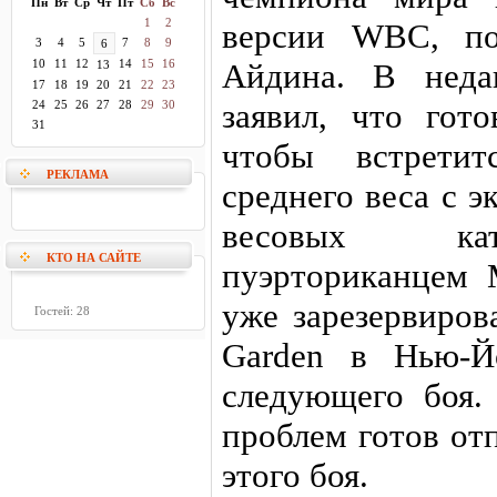
Пн
Вт
Ср
Чт
Пт
Сб
Вс
1
2
версии WBC, по
3
4
5
7
8
9
6
10
11
12
14
15
16
Айдина. В неда
13
17
18
19
20
21
22
23
заявил, что гото
24
25
26
27
28
29
30
31
чтобы встрети
РЕКЛАМА
среднего веса с 
весовых кат
КТО НА САЙТЕ
пуэрториканцем 
уже зарезервиров
Гостей: 28
Garden в Нью-Й
следующего боя. 
проблем готов от
этого боя.