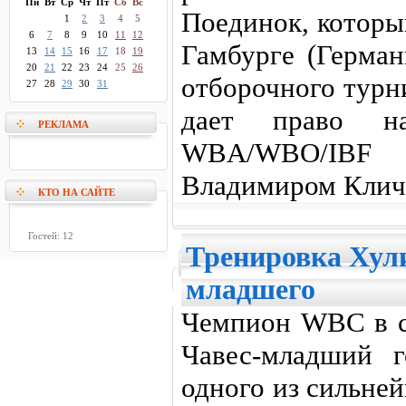
Пн
Вт
Ср
Чт
Пт
Сб
Вс
Поединок, которы
1
2
3
4
5
6
7
8
9
10
11
12
Гамбурге (Герман
13
14
15
16
17
18
19
20
21
22
23
24
25
26
отборочного турн
27
28
29
30
31
дает право н
РЕКЛАМА
WBA/WBO/IBF 
Владимиром Клич
КТО НА САЙТЕ
Гостей: 12
Тренировка Хули
младшего
Чемпион WBC в с
Чавес-младший 
одного из сильне