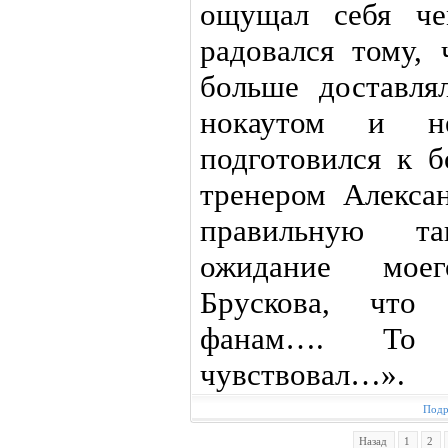
ощущал себя че
радовался тому, 
больше доставля
нокаутом и не
подготовился к 
тренером Алекса
правильную та
ожидание мое
Брускова, что 
фанам…. То 
чувствовал…».
Подр
Назад
1
2