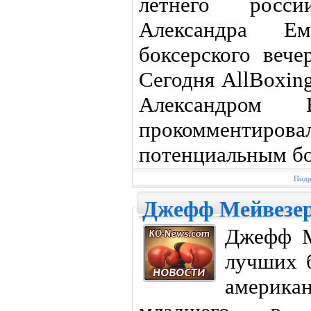
летнего росс
Александра Е
боксерского вече
Сегодня AllBoxin
Александром Е
прокомменти
потенциальным б
Подр
Джефф Мейвезер
Джефф М
лучших б
америка