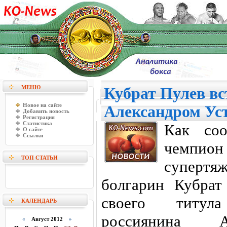
МЕНЮ
Кубрат Пулев вс
Новое на сайте
Александром Ус
Добавить новость
Регистрация
Статистика
Как соо
О сайте
Ссылки
чемпи
ТОП СТАТЬИ
супертя
болгарин Кубрат
своего титул
КАЛЕНДАРЬ
россиянина А
«
Август 2012
»