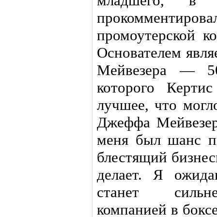
младшего, в 
прокомментиро
промоутерской к
Основателем явля
Мейвезера — 50
которого Керти
лучшее, что могл
Джеффа Мейвезер
меня был шанс п
блестящий бизнесм
делает. Я ожид
станет сильн
компанией в боксе