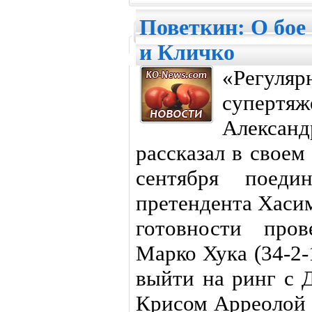
Поветкин: О бое 
и Кличко
«Регул
суперт
Александ
рассказал в свое
сентября поедин
претендента Хасим
готовности пров
Марко Хука (34-2-
выйти на ринг с 
Крисом Арреолой 