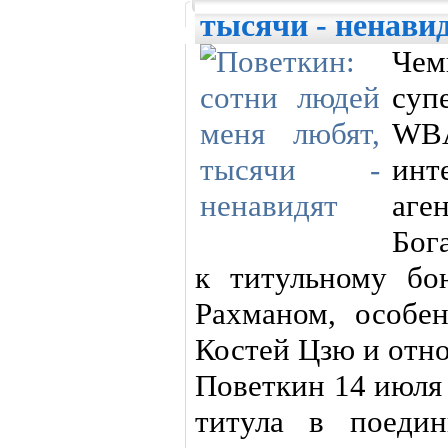
тысячи - ненави
Че
суп
WBA
ин
аге
Бог
к титульному бо
Рахманом, особе
Костей Цзю и отно
Поветкин 14 июля
титула в поедин