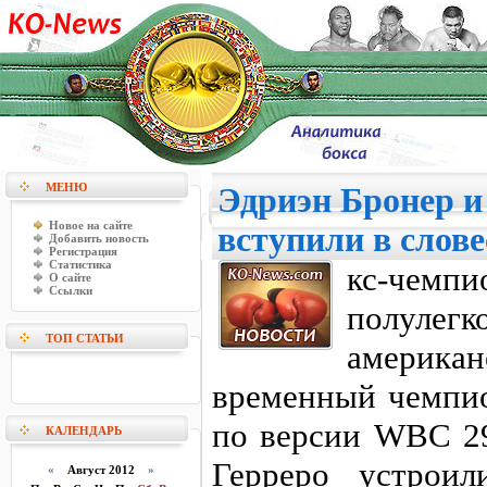
МЕНЮ
Эдриэн Бронер и
Новое на сайте
вступили в слов
Добавить новость
Регистрация
Статистика
кс-чем
О сайте
Ссылки
полуле
ТОП СТАТЬИ
америк
временный чемпио
по версии WBC 29
КАЛЕНДАРЬ
Герреро устроил
«
Август 2012
»