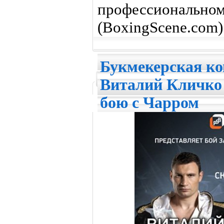
профессиона
(BoxingScene.com)
Букмекерская ко
Виталий Кличко
бою с Чарром