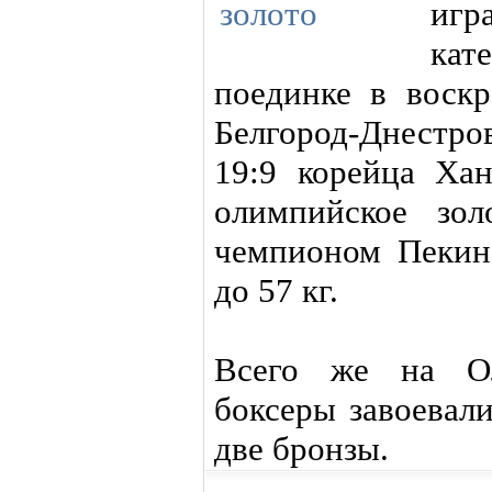
игр
кат
поединке в воскр
Белгород-Днестро
19:9 корейца Ха
олимпийское зо
чемпионом Пекина
до 57 кг.
Всего же на Ол
боксеры завоевали
две бронзы.