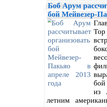
Боб Арум рассчи
бой Мейвезер-Пак
Гла
Top
вст
бок
вес
фил
выр
бой
из 
летним американ