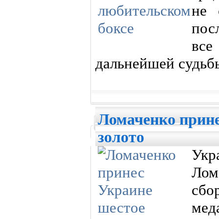
не 
пос
все
дальнейшей судьбы
Ломаченко прине
золото
Укр
Лом
сб
мед