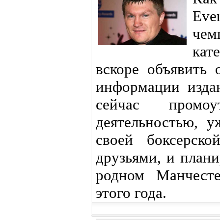
Eve
чем
кат
вскоре объявить 
информации изда
сейчас промоу
деятельностью, у
своей боксерск
друзьями, и план
родном Манчесте
этого года.