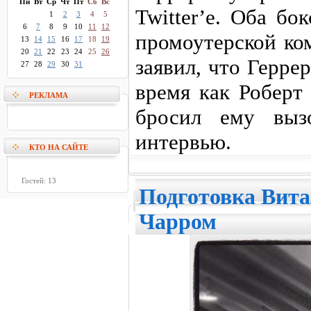
Пн
Вт
Ср
Чт
Пт
Сб
Вс
Twitter’е. Оба бо
1
2
3
4
5
6
7
8
9
10
11
12
промоутерской ко
13
14
15
16
17
18
19
20
21
22
23
24
25
26
заявил, что Герре
27
28
29
30
31
время как Роберт
РЕКЛАМА
бросил ему выз
интервью.
КТО НА САЙТЕ
Гостей: 13
Подготовка Вита
Чарром