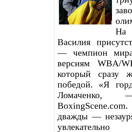
зав
оли
На
Василия присутст
— чемпион мира
версиям WBA/WB
который сразу ж
победой. «Я гор
Ломаченко, 
BoxingScene.co
дважды — незауря
увлекатель