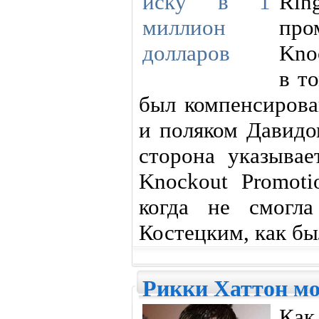
Rin
про
Kno
в то
был компенсиров
и поляком Давидо
сторона указывае
Knockout Promoti
когда не смогл
Костецким, как бы
Рикки Хаттон мо
Ка