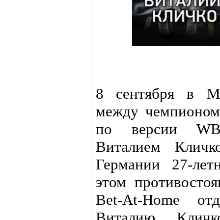
8 сентября в Мо
между чемпионом
по версии WBC
Виталием Кличк
Германии 27-лет
этом противостоя
Bet-At-Home от
Виталию Кличк