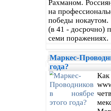
Рахманом. Россия
на профессиональн
победы нокаутом.
(в 41 - досрочно)
семи поражениях.
Маркес-Проводни
года?
Ка
www
чет
мек