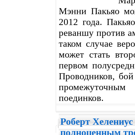
Ма
Мэнни Пакьяо мож
2012 года. Пакья
реваншу против а
таком случае вер
может стать вто
первом полусредн
Проводников, бой
промежуточны
поединков.
Роберт Хелениус
полноценным тр