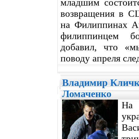
младшим состоитс
возвращения в С
на Филиппинах Ар
филиппинцем б
добавил, что «м
поводу апреля сле
Владимир Кличк
Ломаченко
На
укр
Вас
тр