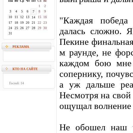
Пн
Вт
Ср
Чт
Пт
Сб
Вс
1
2
3
4
5
6
8
9
7
10
11
12
13
15
16
"Каждая победа
14
17
18
19
20
21
22
23
далась сложно. Я
24
25
26
27
28
29
30
31
Пекине финальная
РЕКЛАМА
м раунде, не фор
каждом бою мне
КТО НА САЙТЕ
сопернику, почув
а уж дальше реа
Гостей: 14
Несмотря на свой
ощущал волнение 
Не обошел наш 