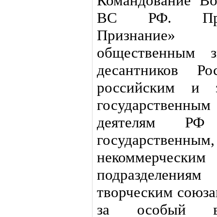
Командование Во
ВС РФ. Прем
Признание»
общественным з
десантников Ро
российским и з
государствен
деятелям РФ
государствен
некоммерческ
подразделения
творческим союза
за особый в