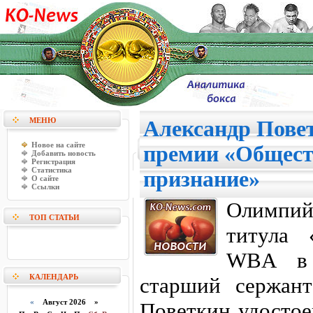
МЕНЮ
Александр Повет
Новое на сайте
премии «Общест
Добавить новость
Регистрация
Статистика
признание»
О сайте
Ссылки
Олимпийс
ТОП СТАТЬИ
титула 
WBA в 
КАЛЕНДАРЬ
старший сержан
«
Август 2026 »
Поветкин удосто