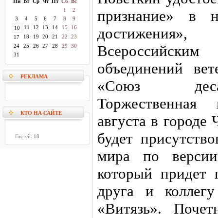
Пн
Вт
Ср
Чт
Пт
Сб
Вс
1
2
признание» в н
3
4
5
6
7
8
9
11
12
13
14
15
16
10
достижения»,
18
19
20
21
22
23
17
Всероссийским
24
25
26
27
28
29
30
31
объединений вет
РЕКЛАМА
«Союз деса
Торжественная
КТО НА САЙТЕ
августа в городе 
будет присутств
Гостей: 18
мира по верси
который придет 
друга и коллег
«Витязь». Поче