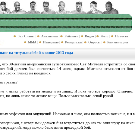
Зал Славы
|
Аналитика
|
Рейтинги
|
Видео
|
Фото
|
Новости
MMA
|
Интервью
|
Репортажи
|
Опросы
|
Комментарии
анс на титульный бой в конце 2013 года
 что 30-летний американский супертяжеловес Сет Митчелл встретится со сво
от бой должен был состояться 14 июля, однако Митчелл отказался от боя 
л о своих планах на поединок.
ак травма?
е я начал работать на мешке и на лапах. И пока что все хорошо. Отлично, ч
ся, но лишь какие-то легкие вещи. Пользовался только левой рукой.
чных эффектов или ощущений. Насколько я знаю, она полностью залечена, и я г
соперников, с которым и должен был встретиться до как ты взял паузу на леч
возвращений, когда можно было взять проходной бой.