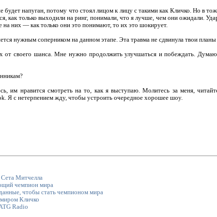
е будет напуган, потому что стоял лицом к лицу с такими как Кличко. Но в тож
я, как только выходили на ринг, понимали, что я лучше, чем они ожидали. Уд
 на них — как только они это понимают, то их это шокирует.
яется нужным соперником на данном этапе. Эта травма не сдвинула твои планы 
ях от своего шанса. Мне нужно продолжить улучшаться и побеждать. Думаю
онникам?
ь, им нравится смотреть на то, как я выступаю. Молитесь за меня, читай
ok. Я с нетерпением жду, чтобы устроить очередное хорошее шоу.
 Сета Митчелла
ющий чемпион мира
 данные, чтобы стать чемпионом мира
имиром Кличко
ATG Radio