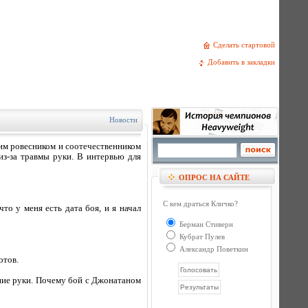
Сделать стартовой
Добавить в закладки
Новости
им ровесником и соотечественником
из-за травмы руки. В интервью для
ОПРОС НА САЙТЕ
С кем драться Кличко?
то у меня есть дата боя, и я начал
Берман Стиверн
Кубрат Пулев
Александр Поветкин
отов.
ение руки. Почему бой с Джонатаном