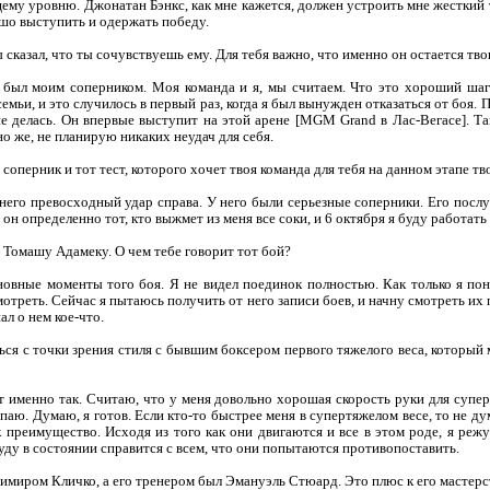
му уровню. Джонатан Бэнкс, как мне кажется, должен устроить мне жесткий те
шо выступить и одержать победу.
 сказал, что ты сочувствуешь ему. Для тебя важно, что именно он остается тв
был моим соперником. Моя команда и я, мы считаем. Что это хороший шаг 
семьи, и это случилось в первый раз, когда я был вынужден отказаться от боя.
не делась. Он впервые выступит на этой арене [MGM Grand в Лас-Вегасе]. Та
но же, не планирую никаких неудач для себя.
соперник и тот тест, которого хочет твоя команда для тебя на данном этапе т
его превосходный удар справа. У него были серьезные соперники. Его послу
 он определенно тот, кто выжмет из меня все соки, и 6 октября я буду работать 
Томашу Адамеку. О чем тебе говорит тот бой?
овные моменты того боя. Я не видел поединок полностью. Как только я поня
мотреть. Сейчас я пытаюсь получить от него записи боев, и начну смотреть и
ал о нем кое-что.
ся с точки зрения стиля с бывшим боксером первого тяжелого веса, который 
 именно так. Считаю, что у меня довольно хорошая скорость руки для супер
упаю. Думаю, я готов. Если кто-то быстрее меня в супертяжелом весе, то не д
 преимущество. Исходя из того как они двигаются и все в этом роде, я реж
буду в состоянии справится с всем, что они попытаются противопоставить.
миром Кличко, а его тренером был Эмануэль Стюард. Это плюс к его мастерств