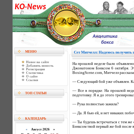
МЕНЮ
Сет Митчелл: Надеюсь получить ш
Новое на сайте
На прошлой неделе было объявлено,
Добавить новость
Джонатоном Бэнксом 6 октября. Эт
Регистрация
BoxingScene.com, Митчелл рассказа
Статистика
О сайте
Ссылки
— Следующий бой уже объявлен. К
— Все в порядке. На прошлой недел
ТОП СТАТЬИ
подготовку. Я и до этого тренировал
— Рука полностью зажила?
— Да. Я бью ей, и нет никаких побо
КАЛЕНДАРЬ
— Ты будешь встречаться с тем же 
Бэнксом твой первый же бой после 
«
Август 2026 »