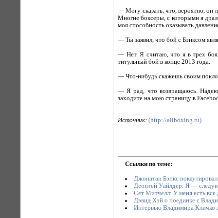
— Могу сказать, что, вероятно, он н
Многие боксеры, с которыми я дралс
моя способность оказывать давление
— Ты заявил, что бой с Бэнксом явл
— Нет. Я считаю, что я в трех бо
титульный бой в конце 2013 года.
— Что-нибудь скажешь своим покл
— Я рад, что возвращаюсь. Надеюс
заходите на мою страницу в Facebo
Источник:
(http://allboxing.ru)
Ссылки по теме:
Джонатан Бэнкс нокаутировал
Деонтей Уайлдер: Я — следу
Сет Митчелл: У меня есть все
Дэвид Хэй о поединке с Влад
Интервью Владимира Кличко 