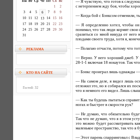
Пн
Вт
Ср
Чт
Пт
Сб
Вс
— Я чувствую, что готов к следующе
с нетерпением жду боя, чтобы хоро
1
2
3
4
5
7
8
9
6
— Когда бой с Бэнксом отменили, ты
10
11
12
14
15
16
13
17
18
19
20
21
22
23
— Я определенно хотел, чтобы он 
24
25
26
27
28
29
30
понимал, что так люди кормят свои 
сразиться со мной никуда от него 
31
плодами своего труда, хотя я, конеч
— Полагаю отчасти, потому что тот 
РЕКЛАМА
— Верно. У него хороший джеб. У н
28-1-1 включая 18 нокаутов. Так что
— Бэнкс проиграл лишь однажды — 
КТО НА САЙТЕ
— На самом деле, я видел лишь осн
отложил это, но я собирался их пос
Гостей: 32
что я немного его видел. Лишь слыш
— Как ты будешь пытаться справить
ногах и быстрее в скорости рук?
— Не думаю, что обязательно будет
Так что не думаю, что я в этом уст
это можно будет рассматривать как
маленькое пространство, так что я 
— Этот парень спарринговал с Влади