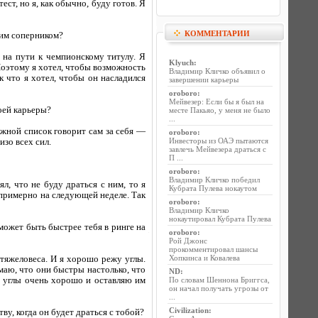
ст, но я, как обычно, буду готов. Я
КОММЕНТАРИИ
оим соперником?
на пути к чемпионскому титулу. Я
Klyuch
:
 Поэтому я хотел, чтобы возможность
Владимир Кличко объявил о
к что я хотел, чтобы он насладился
завершении карьеры
oroboro
:
Мейвезер: Если бы я был на
воей карьеры?
месте Пакьяо, у меня не было
...
жной список говорит сам за себя —
oroboro
:
Инвесторы из ОАЭ пытаются
изо всех сил.
завлечь Мейвезера драться с
П ...
oroboro
:
Владимир Кличко победил
л, что не буду драться с ним, то я
Кубрата Пулева нокаутом
х примерно на следующей неделе. Так
oroboro
:
Владимир Кличко
нокаутировал Кубрата Пулева
может быть быстрее тебя в ринге на
oroboro
:
Рой Джонс
прокомментировал шансы
Хопкинса и Ковалева
тяжеловеса. И я хорошо режу углы.
умаю, что они быстры настолько, что
ND
:
у углы очень хорошо и оставляю им
По словам Шеннона Бриггса,
он начал получать угрозы от
...
Civilization
:
у, когда он будет драться с тобой?