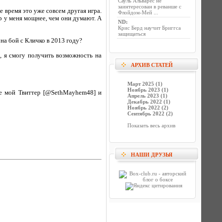
Сауль Альварес не
заинтересован в реванше с
е время это уже совсем другая игра.
Флойдом-Мей ...
ар у меня мощнее, чем они думают. А
ND
:
Крис Берд научит Бриггса
защищаться
на бой с Кличко в 2013 году?
, я смогу получить возможность на
АРХИВ СТАТЕЙ
Март 2025 (1)
Ноябрь 2023 (1)
те мой Твиттер [@SethMayhem48] и
Апрель 2023 (1)
Декабрь 2022 (1)
Ноябрь 2022 (2)
Сентябрь 2022 (2)
Показать весь архив
НАШИ ДРУЗЬЯ