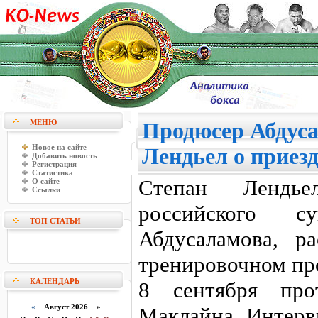
МЕНЮ
Продюсер Абдус
Новое на сайте
Лендьел о приезд
Добавить новость
Регистрация
Статистика
Степан Лендье
О сайте
Ссылки
российского су
ТОП СТАТЬИ
Абдусаламова, р
тренировочном пр
КАЛЕНДАРЬ
8 сентября про
«
Август 2026 »
Маклайна. Интерв