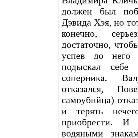
Владимира Кличк
должен был поб
Дэвида Хэя, но тот
конечно, серь
достаточно, чтоб
успев до него 
подыскал себе 
соперника. Ва
отказался, По
самоубийца) отказ
и терять нечег
приобрести. И
водяными знака