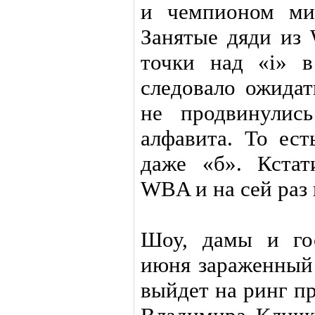
и чемпионом ми
Занятые дяди из
точки над «i» в
следовало ожида
не продвинулис
алфавита. То ест
даже «б». Кстат
WBA и на сей раз 
Шоу, дамы и гос
июня зараженный 
выйдет на ринг п