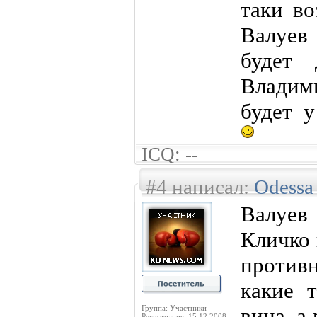
таки во
Валуев
будет
Владим
будет у
ICQ: --
#4 написал:
Odessa
Валуев 
Кличко 
противн
какие 
Группа: Участники
вина, а
Регистрация: 15.12.2008