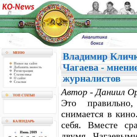
МЕНЮ
Владимир Кличк
Новое на сайте
Чагаева - мнени
Добавить новость
Регистрация
Статистика
журналистов
О сайте
Ссылки
Автор - Даниил О
ТОП СТАТЬИ
Это правильно
снимается в кино
КАЛЕНДАРЬ
себя. Вместе ср
«
Июнь 2009
»
двумя Чагаевым