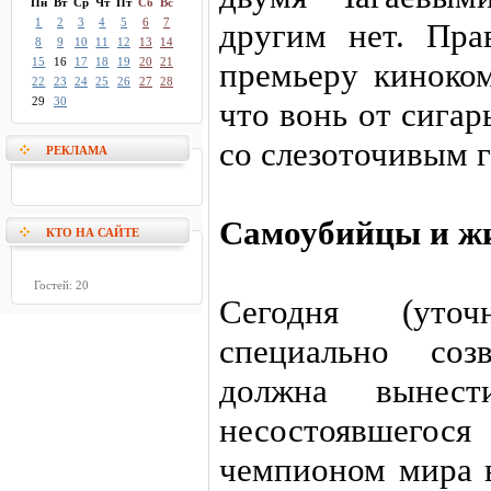
Пн
Вт
Ср
Чт
Пт
Сб
Вс
1
2
3
4
5
6
7
другим нет. Пра
8
9
10
11
12
13
14
15
16
17
18
19
20
21
премьеру киноком
22
23
24
25
26
27
28
29
30
что вонь от сига
со слезоточивым г
РЕКЛАМА
Самоубийцы и ж
КТО НА САЙТЕ
Гостей: 20
Сегодня (уто
специально со
должна вынес
несостоявшегося
чемпионом мира 