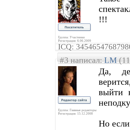
спектак
!!!
Группа: Участники
Регистрация: 6.06.2009
ICQ: 3454654768798
#3 написал:
LM
(11
Да, де
веритс
выйти в
неподку
Группа: Главные редакторы
Регистрация: 15.12.2008
Но если