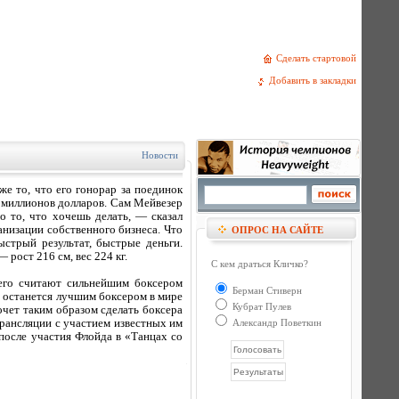
Сделать стартовой
Добавить в закладки
Новости
е то, что его гонорар за поединок
0 миллионов долларов. Сам Мейвезер
о то, что хочешь делать, — сказал
низации собственного бизнеса. Что
ОПРОС НА САЙТЕ
ыстрый результат, быстрые деньги.
рост 216 см, вес 224 кг.
С кем драться Кличко?
 его считают сильнейшим боксером
Берман Стиверн
 и останется лучшим боксером в мире
Кубрат Пулев
очет таким образом сделать боксера
рансляции с участием известных им
Александр Поветкин
после участия Флойда в «Танцах со