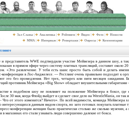
Зал Славы
|
Аналитика
|
Рейтинги
|
Видео
|
Фото
|
Новости
MMA
|
Интервью
|
Репортажи
|
Опросы
|
Комментарии
стлинге
и представитель WWE подтвердили участие Мейвезера в данном шоу, а такж
показан в прямом эфире через систему платных трансляций, составит около 2
ом. «Это развлечение. У тебя есть шанс просто быть собой и делать именн
-конференции в Лос-Анджелесе. — Рестлинг очень правильно подходит к орга
ют это без промедления. Нет трех, четырех или пяти месяцев ожидания. Б
ущий противник Мейвезера «Big Show» обладает внушительными габаритами — 
частие в подобном шоу не повлияет на положение Мейвезера в боксе, где
После 30 мая, когда Флойд выйдет и сделает свое дело на WrestleMania, он так
— Что от этого изменится? Ничего». По всей видимости, команда Мейвезера х
о интересующихся данным видом спорта, но зато готовых покупать платные т
 пресс-конференции женщин было практически столько же сколько мужчин, а 
и в магазинах его стали узнавать люди совершенно далекие от бокса.