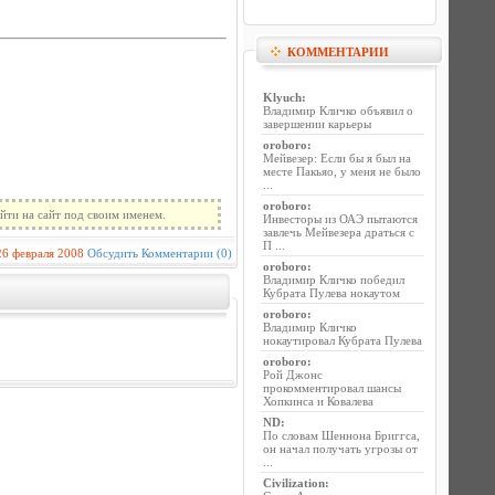
КОММЕНТАРИИ
Klyuch
:
Владимир Кличко объявил о
завершении карьеры
oroboro
:
Мейвезер: Если бы я был на
месте Пакьяо, у меня не было
...
oroboro
:
йти на сайт под своим именем.
Инвесторы из ОАЭ пытаются
завлечь Мейвезера драться с
П ...
26 февраля 2008
Обсудить
Комментарии (0)
oroboro
:
Владимир Кличко победил
Кубрата Пулева нокаутом
oroboro
:
Владимир Кличко
нокаутировал Кубрата Пулева
oroboro
:
Рой Джонс
прокомментировал шансы
Хопкинса и Ковалева
ND
:
По словам Шеннона Бриггса,
он начал получать угрозы от
...
Civilization
: