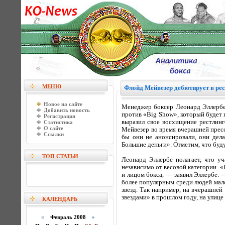
МЕНЮ
Флойд Мейвезер дебютирует в ре
Новое на сайте
Менеджер боксер Леонард Эллербе 
Добавить новость
против «Big Show», который будет 
Регистрация
выразил свое восхищение рестлинг
Статистика
О сайте
Мейвезер во время вчерашней пресс
Ссылки
бы они не анонсировали, они дела
Большие деньги». Отметим, что буд
ТОП СТАТЬИ
Леонард Эллербе полагает, что у
независимо от весовой категории. «
и лицом бокса, — заявил Эллербе. 
более популярным среди людей мал
звезд. Так например, на вчерашней
звездами» в прошлом году, на улице 
КАЛЕНДАРЬ
«
Февраль 2008
»