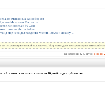
езера до смешанных единоборств
с Хуаном Мануэлем Маркесом
естве Мейвезера и 50 Cent
может помочь Де Ла Хойе»
лойд ещё не видел поединка Мэнни Пакьяо и Джошу ...
т как незарегистрированный пользователь. Мы рекомендуем вам зарегистрироваться либо во
Просмотров: 3249 автор:
Водолей
а сайте возможно только в течении
10
дней со дня публикации.