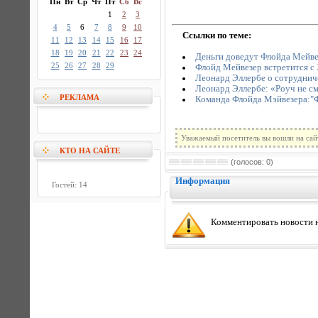
Пн
Вт
Ср
Чт
Пт
Сб
Вс
1
2
3
4
5
6
7
8
9
10
Ссылки по теме:
11
12
13
14
15
16
17
18
19
20
21
22
23
24
Деньги доведут Флойда Мейв
25
26
27
28
29
Флойд Мейвезер встретится 
Леонард Эллербе о сотруднич
Леонард Эллербе: «Роуч не с
РЕКЛАМА
Команда Флойда Мэйвезера:"Ф
Уважаемый посетитель вы вошли на сай
КТО НА САЙТЕ
(голосов: 0)
Информация
Гостей: 14
Комментировать новости н