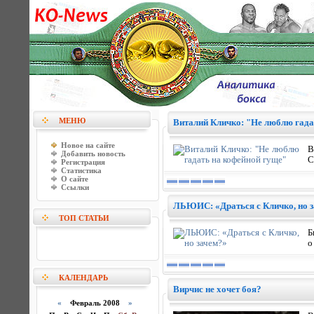
МЕНЮ
Виталий Кличко: "Не люблю гада
Новое на сайте
В
Добавить новость
С
Регистрация
Статистика
О сайте
Ссылки
ЛЬЮИС: «Драться с Кличко, но 
ТОП СТАТЬИ
Б
о
КАЛЕНДАРЬ
Вирчис не хочет боя?
«
Февраль 2008
»