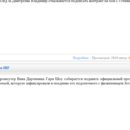
след за Дмитренко Владимир отказывается подписать контракт на бой с «Уни
Подробнее...
Просмотров: 2844 автор:
 в IBF
ромоутер Вика Дарчиняна Гари Шоу собирается подавать официальный прот
ичьей, которую зафиксировали в поединке его подопечного с филиппинцем Зе