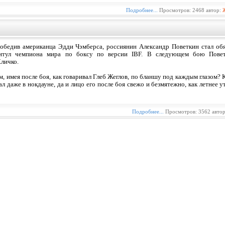
Подробнее...
Просмотров: 2468 автор:
обедив американца Эдди Чэмберса, россиянин Александр Поветкин стал обя
итул чемпиона мира по боксу по версии IBF. В следующем бою Повет
личко.
, имея после боя, как говаривал Глеб Жеглов, по бланшу под каждым глазом? 
ал даже в нокдауне, да и лицо его после боя свежо и безмятежно, как летнее
Подробнее...
Просмотров: 3562 авто