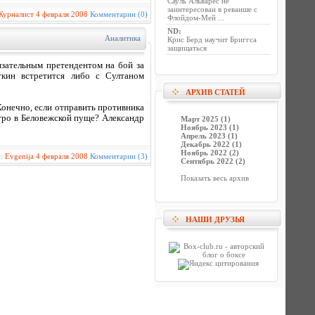
Сауль Альварес не
заинтересован в реванше с
Журналист
4 февраля 2008
Комментарии (0)
Флойдом-Мей ...
ND
:
Аналитика
Крис Берд научит Бриггса
защищаться
зательным претендентом на бой за
кин встретится либо с Султаном
АРХИВ СТАТЕЙ
Конечно, если отправить противника
 утро в Беловежской пуще? Александр
Март 2025 (1)
Ноябрь 2023 (1)
Апрель 2023 (1)
Декабрь 2022 (1)
Ноябрь 2022 (2)
р:
Evgenija
4 февраля 2008
Комментарии (3)
Сентябрь 2022 (2)
Показать весь архив
НАШИ ДРУЗЬЯ