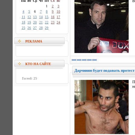
Пн
Вт
Ср
Чт
Пт
Сб
Вс
В
1
2
3
4
5
6
7
8
9
10
11
12
13
14
15
16
17
18
19
20
21
22
23
24
25
26
27
28
29
РЕКЛАМА
КТО НА САЙТЕ
Дарчинян будет подавать протест
Гостей: 25
П
н