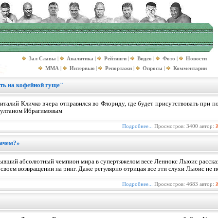
Зал Славы
|
Аналитика
|
Рейтинги
|
Видео
|
Фото
|
Новости
MMA
|
Интервью
|
Репортажи
|
Опросы
|
Комментарии
ть на кофейной гуще"
италий Кличко вчера отправился во Флориду, где будет присутствовать при по
ултаном Ибрагимовым
Подробнее...
Просмотров: 3400 автор:
зачем?»
ывший абсолютный чемпион мира в супертяжелом весе Леннокс Льюис рассказа
 своем возвращении на ринг. Даже регулярно отрицая все эти слухи Льюис не п
Подробнее...
Просмотров: 4683 автор: