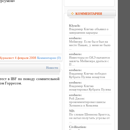
версумом»
КОММЕНТАРИИ
Klyuch
:
Владимир Кличко объявил о
завершении карьеры
oroboro
:
Мейвезер: Если бы я был на
месте Пакьяо, у меня не было
...
oroboro
:
Инвесторы из ОАЭ пытаются
Журналист
4 февраля 2008
Комментарии (0)
завлечь Мейвезера драться с
П ...
Новости
oroboro
:
Владимир Кличко победил
Кубрата Пулева нокаутом
ест в IBF по поводу сомнительной
oroboro
:
том Горресом.
Владимир Кличко
нокаутировал Кубрата Пулева
oroboro
:
Рой Джонс
прокомментировал шансы
Хопкинса и Ковалева
ND
:
По словам Шеннона Бриггса,
он начал получать угрозы от
...
Civilization
: