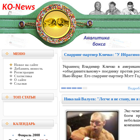
МЕНЮ
Спарринг-партнер Кличко: "У Ибрагимо
Новое на сайте
Украинец Владимир Кличко в американс
Добавить новость
«объединительному» поединку против рос
Регистрация
Нью-Йорке. Его спарринг-партнер Мэтт Год
Статистика
О сайте
Ссылки
Подробн
ТОП СТАТЬИ
Николай Валуев: "Легче я не стану, но я
Экс-чем
боем пр
небольш
КАЛЕНДАРЬ
компании
«
Февраль 2008
»