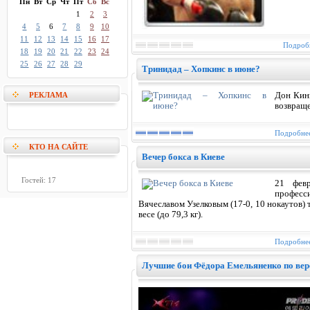
Пн
Вт
Ср
Чт
Пт
Сб
Вс
1
2
3
4
5
6
7
8
9
10
11
12
13
14
15
16
17
Подробн
18
19
20
21
22
23
24
25
26
27
28
29
Тринидад – Хопкинс в июне?
РЕКЛАМА
Дон Кин
возвраще
Подробнее
КТО НА САЙТЕ
Вечер бокса в Киеве
Гостей: 17
21 фев
професси
Вячеславом Узелковым (17-0, 10 нокаутов
весе (до 79,3 кг).
Подробнее
Лучшие бои Фёдора Емельяненко по верс