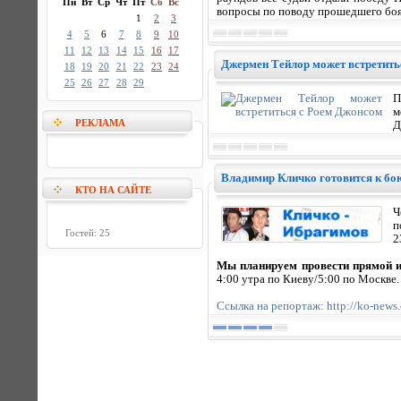
Пн
Вт
Ср
Чт
Пт
Сб
Вс
вопросы по поводу прошедшего боя
1
2
3
4
5
6
7
8
9
10
11
12
13
14
15
16
17
Джермен Тейлор может встретить
18
19
20
21
22
23
24
25
26
27
28
29
П
м
РЕКЛАМА
Д
Владимир Кличко готовится к бо
КТО НА САЙТЕ
Ч
п
Гостей: 25
2
Мы планируем провести прямой и
4:00 утра по Киеву/5:00 по Москве.
Ссылка на репортаж: http://ko-news.