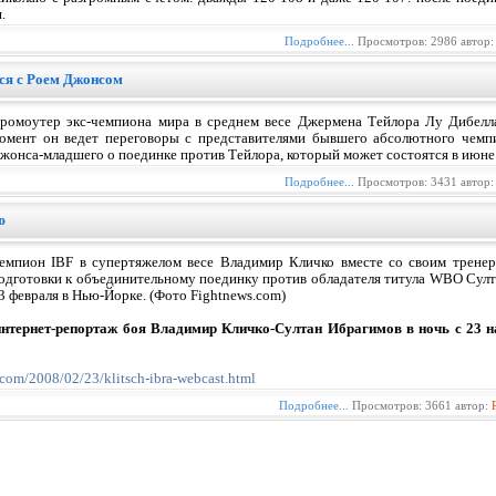
.
Подробнее...
Просмотров: 2986 автор
ся с Роем Джонсом
ромоутер экс-чемпиона мира в среднем весе Джермена Тейлора Лу Дибелл
омент он ведет переговоры с представителями бывшего абсолютного чемп
жонса-младшего о поединке против Тейлора, который может состоятся в июне 
Подробнее...
Просмотров: 3431 автор
ю
емпион IBF в супертяжелом весе Владимир Кличко вместе со своим трене
одготовки к объединительному поединку против обладателя титула WBO Султ
3 февраля в Нью-Йорке. (Фото Fightnews.com)
нтернет-репортаж боя Владимир Кличко-Султан Ибрагимов в ночь с 23 н
com/2008/02/23/klitsch-ibra-webcast.html
Подробнее...
Просмотров: 3661 автор: