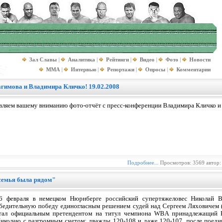
Зал Славы
|
Аналитика
|
Рейтинги
|
Видео
|
Фото
|
Новости
MMA
|
Интервью
|
Репортажи
|
Опросы
|
Комментарии
гимова и Владимира Кличко! 19.02.2008
вляем вашему вниманию фото-отчёт с пресс-конференции Владимира Кличко и
Подробнее...
Просмотров: 3569 автор
семья была рядом"
6 февраля в немецком Нюрнберге российский супертяжеловес Николай Ва
бедительную победу единогласным решением судей над Сергеем Ляховичем (2
тал официальным претендентом на титул чемпиона WBA принадлежащий Р
Николаю с разгромным счетом: дважды 120-108 и даже 120-107. после поедин