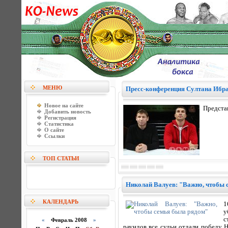
МЕНЮ
Пресс-конференция Султана Ибра
Новое на сайте
Предста
Добавить новость
Регистрация
Статистика
О сайте
Ссылки
ТОП СТАТЬИ
Николай Валуев: "Важно, чтобы 
КАЛЕНДАРЬ
1
у
с
«
Февраль 2008
»
раундов все судьи отдали победу 