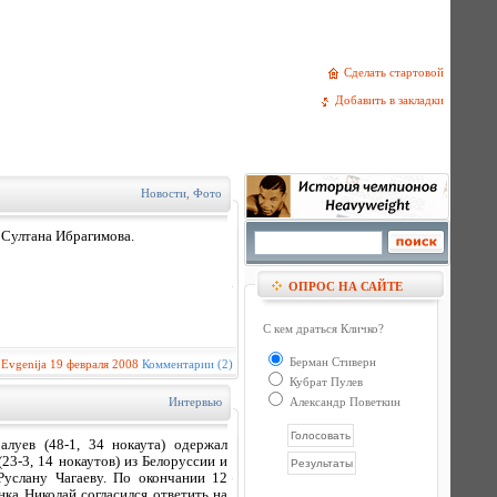
Сделать стартовой
Добавить в закладки
Новости
,
Фото
 Султана Ибрагимова.
ОПРОС НА САЙТЕ
С кем драться Кличко?
Берман Стиверн
:
Evgenija
19 февраля 2008
Комментарии (2)
Кубрат Пулев
Интервью
Александр Поветкин
луев (48-1, 34 нокаута) одержал
3-3, 14 нокаутов) из Белоруссии и
услану Чагаеву. По окончании 12
ка Николай согласился ответить на