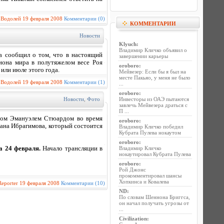
:
Водолей
19 февраля 2008
Комментарии (0)
КОММЕНТАРИИ
Новости
Klyuch
:
Владимир Кличко объявил о
а сообщил о том, что в настоящий
завершении карьеры
иона мира в полутяжелом весе Роя
oroboro
:
или июле этого года.
Мейвезер: Если бы я был на
месте Пакьяо, у меня не было
:
Водолей
19 февраля 2008
Комментарии (1)
...
oroboro
:
Новости
,
Фото
Инвесторы из ОАЭ пытаются
завлечь Мейвезера драться с
П ...
ром Эмануэлем Стюардом во время
oroboro
:
ана Ибрагимова, который состоится
Владимир Кличко победил
Кубрата Пулева нокаутом
oroboro
:
а 24 февраля.
Начало трансляции в
Владимир Кличко
нокаутировал Кубрата Пулева
oroboro
:
Рой Джонс
прокомментировал шансы
Хопкинса и Ковалева
Reporter
19 февраля 2008
Комментарии (10)
ND
:
По словам Шеннона Бриггса,
он начал получать угрозы от
...
Civilization
: