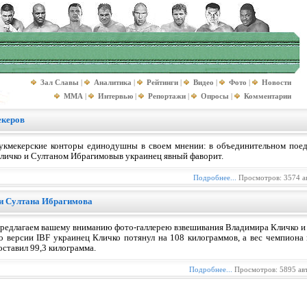
Зал Славы
|
Аналитика
|
Рейтинги
|
Видео
|
Фото
|
Новости
MMA
|
Интервью
|
Репортажи
|
Опросы
|
Комментарии
екеров
укмекерские конторы единодушны в своем мнении: в объединительном по
личко и Султаном Ибрагимовыв украинец явный фаворит.
Подробнее...
Просмотров: 3574 а
и Султана Ибрагимова
редлагаем вашему вниманию фото-галлерею взвешивания Владимира Кличко и
о версии IBF украинец Кличко потянул на 108 килограммов, а вес чемпион
оставил 99,3 килограмма.
Подробнее...
Просмотров: 5895 ав