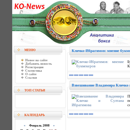
МЕНЮ
Кличко-Ибрагимов: мнение букм
Новое на сайте
Б
Добавить новость
К
Регистрация
Статистика
О сайте
Ссылки
Взвешивание Владимира Кличко 
ТОП СТАТЬИ
П
п
с
КАЛЕНДАРЬ
«
Февраль 2008
»