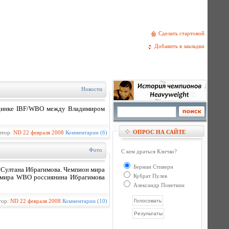
Сделать стартовой
Добавить в закладки
Новости
единке IBF/WBO между Владимиром
ОПРОС НА САЙТЕ
втор:
ND
22 февраля 2008
Комментарии (6)
Фото
С кем драться Кличко?
Берман Стиверн
 Султана Ибрагимова. Чемпион мира
Кубрат Пулев
а мира WBO россиянина Ибрагимова
Александр Поветкин
тор:
ND
22 февраля 2008
Комментарии (10)