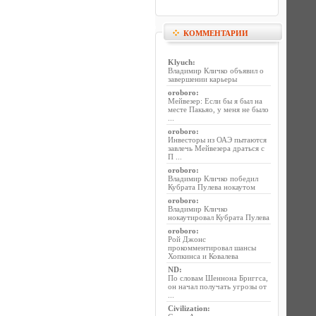
КОММЕНТАРИИ
Klyuch
:
Владимир Кличко объявил о
завершении карьеры
oroboro
:
Мейвезер: Если бы я был на
месте Пакьяо, у меня не было
...
oroboro
:
Инвесторы из ОАЭ пытаются
завлечь Мейвезера драться с
П ...
oroboro
:
Владимир Кличко победил
Кубрата Пулева нокаутом
oroboro
:
Владимир Кличко
нокаутировал Кубрата Пулева
oroboro
:
Рой Джонс
прокомментировал шансы
Хопкинса и Ковалева
ND
:
По словам Шеннона Бриггса,
он начал получать угрозы от
...
Civilization
: