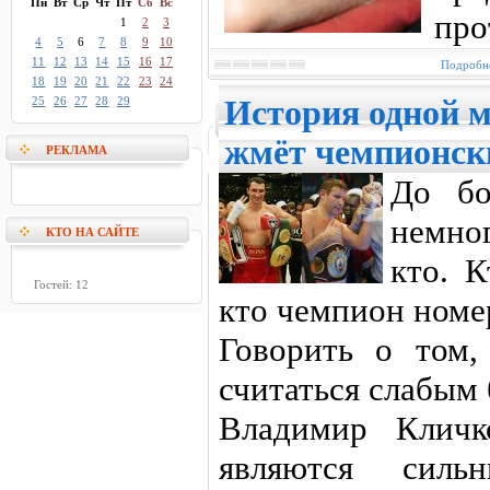
Пн
Вт
Ср
Чт
Пт
Сб
Вс
про
1
2
3
4
5
6
7
8
9
10
11
12
13
14
15
16
17
Подробне
18
19
20
21
22
23
24
25
26
27
28
29
История одной м
жмёт чемпионск
РЕКЛАМА
До бо
немно
КТО НА САЙТЕ
кто. 
Гостей: 12
кто чемпион номе
Говорить о том,
считаться слабым 
Владимир Кличк
являются силь