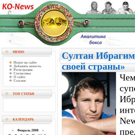
МЕНЮ
Султан Ибрагим
Новое на сайте
своей страны»
Добавить новость
Регистрация
Статистика
Ч
О сайте
Ссылки
суп
ТОП СТАТЬИ
Иб
инт
Ne
КАЛЕНДАРЬ
пр
«
Февраль 2008
»