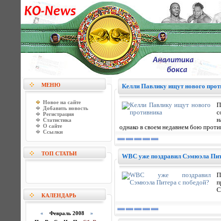
МЕНЮ
Келли Павлику ищут нового прот
Новое на сайте
П
Добавить новость
с
Регистрация
н
Статистика
О сайте
однако в своем недавнем бою проти
Ссылки
ТОП СТАТЬИ
WBC уже поздравил Сэмюэла Пит
П
п
С
КАЛЕНДАРЬ
«
Февраль 2008
»