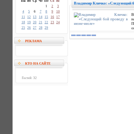
Пн
Вт
Ср
Чт
Пт
Сб
Вс
Владимир Кличко: «Следующий б
1
2
3
4
5
6
7
8
9
10
В
11
12
13
14
15
16
17
н
18
19
20
21
22
23
24
П
25
26
27
28
29
о
РЕКЛАМА
КТО НА САЙТЕ
Гостей: 32