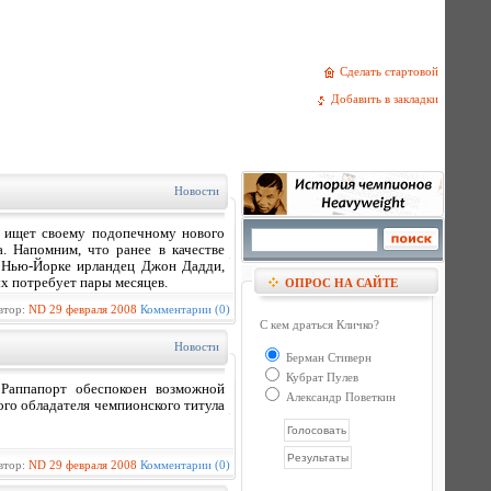
Сделать стартовой
Добавить в закладки
Новости
 ищет своему подопечному нового
. Напомним, что ранее в качестве
в Нью-Йорке ирландец Джон Дадди,
х потребует пары месяцев.
ОПРОС НА САЙТЕ
втор:
ND
29 февраля 2008
Комментарии (0)
С кем драться Кличко?
Новости
Берман Стиверн
Кубрат Пулев
Раппапорт обеспокоен возможной
Александр Поветкин
го обладателя чемпионского титула
втор:
ND
29 февраля 2008
Комментарии (0)