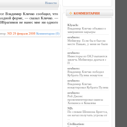
Новости
КОММЕНТАРИИ
се Владимир Кличко сообщил, что
сходной форме, — сказал Кличко. —
 Ибрагимов не нанес мне ни одного
Klyuch
:
Владимир Кличко объявил о
завершении карьеры
втор:
ND
29 февраля 2008
Комментарии (0)
oroboro
:
Мейвезер: Если бы я был на
месте Пакьяо, у меня не было
...
oroboro
:
Инвесторы из ОАЭ пытаются
завлечь Мейвезера драться с
П ...
oroboro
:
Владимир Кличко победил
Кубрата Пулева нокаутом
oroboro
:
Владимир Кличко
нокаутировал Кубрата Пулева
oroboro
:
Рой Джонс
прокомментировал шансы
Хопкинса и Ковалева
ND
:
По словам Шеннона Бриггса,
он начал получать угрозы от
...
Civilization
: