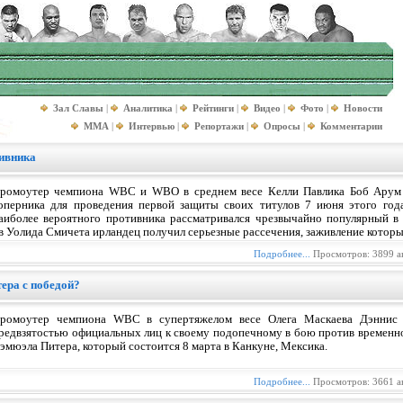
Зал Славы
|
Аналитика
|
Рейтинги
|
Видео
|
Фото
|
Новости
MMA
|
Интервью
|
Репортажи
|
Опросы
|
Комментарии
ивника
ромоутер чемпиона WBC и WBO в среднем весе Келли Павлика Боб Арум
оперника для проведения первой защиты своих титулов 7 июня этого года
аиболее вероятного противника рассматривался чрезвычайно популярный 
в Уолида Смичета ирландец получил серьезные рассечения, заживление которы
Подробнее...
Просмотров: 3899 а
ера с победой?
ромоутер чемпиона WBC в супертяжелом весе Олега Маскаева Дэннис 
редвзятостью официальных лиц к своему подопечному в бою против временно
эмюэла Питера, который состоится 8 марта в Канкуне, Мексика.
Подробнее...
Просмотров: 3661 а