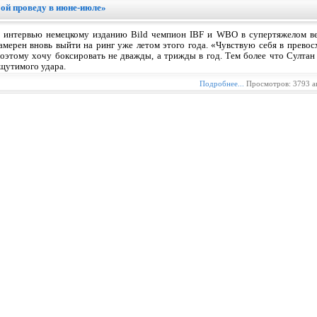
ой проведу в июне-июле»
 интервью немецкому изданию Bild чемпион IBF и WBO в супертяжелом ве
амерен вновь выйти на ринг уже летом этого года. «Чувствую себя в прево
оэтому хочу боксировать не дважды, а трижды в год. Тем более что Султан
щутимого удара.
Подробнее...
Просмотров: 3793 а