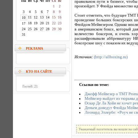
Пн
Вт
Ср
Чт
Пт
Сб
Вс
правильном пути в бизнесе, чтобы
произойдет. У Флойда множество ид
1
2
3
4
5
6
7
8
9
Стоит отметить, что будущее TMT P
11
12
13
14
15
16
10
проведение больших боксерских шо
18
19
20
21
22
23
17
Флойдом Мейвезером. Однако вполн
24
25
26
27
28
29
30
в американском боксе, который да
количество боксеров, и очень хо
31
расшифровывали аббревиатуру НВ
боксерские шоу с показом их ведущ
РЕКЛАМА
Источник:
(http://allboxing.ru)
КТО НА САЙТЕ
Ссылки по теме:
Гостей: 21
Джефф Мейвезер о TMT Promo
Мейвезер выйдет из тюрьмы 
Оскар Де Ла Хойя не хочет р
Деньги доведут Флойда Мейв
Леонард Эллербе: «Роуч не с
Уважаемый посетитель вы вошли на сай