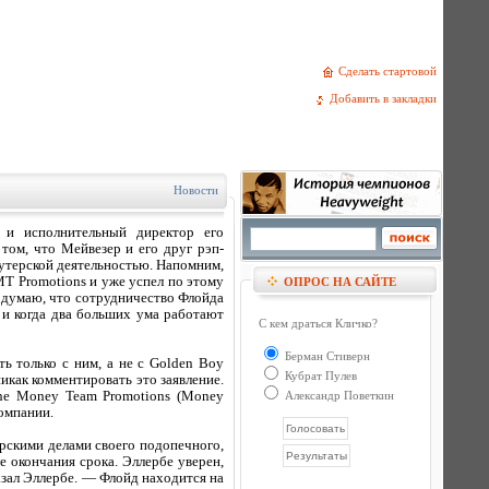
Сделать стартовой
Добавить в закладки
Новости
 и исполнительный директор его
том, что Мейвезер и его друг рэп-
оутерской деятельностью. Напомним,
T Promotions и уже успел по этому
ОПРОС НА САЙТЕ
 думаю, что сотрудничество Флойда
 и когда два больших ума работают
С кем драться Кличко?
Берман Стиверн
ь только с ним, а не с Golden Boy
Кубрат Пулев
никак комментировать это заявление.
The Money Team Promotions (Money
Александр Поветкин
компании.
рскими делами своего подопечного,
е окончания срока. Эллербе уверен,
зал Эллербе. — Флойд находится на