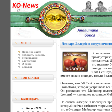
МЕНЮ
Леонард Эллербе о сотрудничеств
Новое на сайте
В интервью 
Добавить новость
промоутерско
Регистрация
исполнитель Д
Статистика
О сайте
что недавно 5
Ссылки
поводу поска
и 50 Cent буд
вместе можно ожидать только больш
ТОП СТАТЬИ
Отметим, что 50 Cent в перепалке 
Promotions, которая устраивала все
Он рассказал, что Мейвезер явля
[деньги] — нынешнее прозвище Мейв
КАЛЕНДАРЬ
По словам Эллербе, в последнее в
который сейчас отбывает тюремное 
«
Август 2026 »
что в будущем Мейвезер ждет еще б