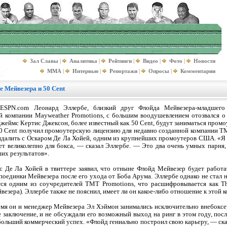
Зал Славы
|
Аналитика
|
Рейтинги
|
Видео
|
Фото
|
Новости
MMA
|
Интервью
|
Репортажи
|
Опросы
|
Комментарии
е Мейвезера и 50 Cent
ESPN.com Леонард Эллербе, близкий друг Флойда Мейвезера-младшего
й компании Mayweather Promotions, с большим воодушевлением отозвался о 
жеймс Кертис Джексон, более известный как 50 Cent, будут заниматься пром
0 Cent получил промоутерскую лицензию для недавно созданной компании TM
ндалить с Оскаром Де Ла Хойей, одним из крупнейших промоутеров США. «Я
ет великолепно для бокса, — сказал Эллербе. — Это два очень умных парня,
их результатов».
с Де Ла Хойей в твиттере заявил, что отныне Флойд Мейвезер будет работат
 поединки Мейвезера после его ухода от Боба Арума. Эллербе однако не стал 
ется одним из соучредителей TMT Promotions, что расшифровывается как 
езера). Эллербе также не пояснил, имеет ли он какое-либо отношение к этой 
ремя он и менеджер Мейвезера Эл Хэймон занимались исключительно внебоксе
заключение, и не обсуждали его возможный выход на ринг в этом году, посл
ольший коммерческий успех. «Флойд гениально построил свою карьеру, — ска