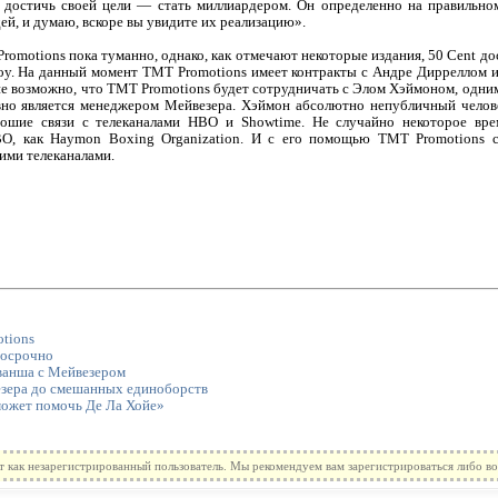
 достичь своей цели — стать миллиардером. Он определенно на правильном
ей, и думаю, вскоре вы увидите их реализацию».
romotions пока туманно, однако, как отмечают некоторые издания, 50 Cent до
у. На данный момент TMT Promotions имеет контракты с Андре Дирреллом и
е возможно, что TMT Promotions будет сотрудничать с Элом Хэймоном, одни
вно является менеджером Мейвезера. Хэймон абсолютно непубличный челове
рошие связи с телеканалами НВО и Showtime. Не случайно некоторое вр
О, как Haymon Boxing Organization. И с его помощью TMT Promotions с
ими телеканалами.
tions
досрочно
еванша с Мейвезером
езера до смешанных единоборств
может помочь Де Ла Хойе»
т как незарегистрированный пользователь. Мы рекомендуем вам зарегистрироваться либо во