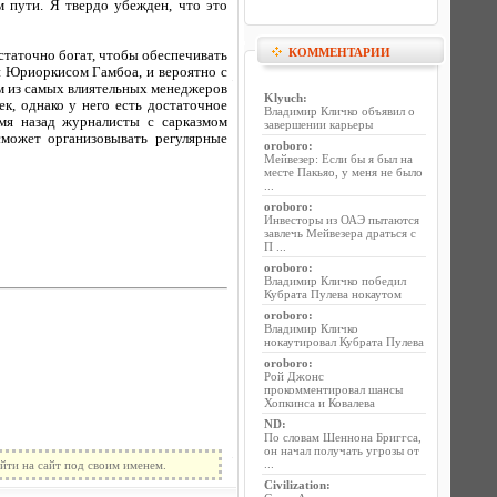
 пути. Я твердо убежден, что это
КОММЕНТАРИИ
статочно богат, чтобы обеспечивать
 Юриоркисом Гамбоа, и вероятно с
м из самых влиятельных менеджеров
Klyuch
:
к, однако у него есть достаточное
Владимир Кличко объявил о
емя назад журналисты с сарказмом
завершении карьеры
может организовывать регулярные
oroboro
:
Мейвезер: Если бы я был на
месте Пакьяо, у меня не было
...
oroboro
:
Инвесторы из ОАЭ пытаются
завлечь Мейвезера драться с
П ...
oroboro
:
Владимир Кличко победил
Кубрата Пулева нокаутом
oroboro
:
Владимир Кличко
нокаутировал Кубрата Пулева
oroboro
:
Рой Джонс
прокомментировал шансы
Хопкинса и Ковалева
ND
:
По словам Шеннона Бриггса,
он начал получать угрозы от
...
йти на сайт под своим именем.
Civilization
: