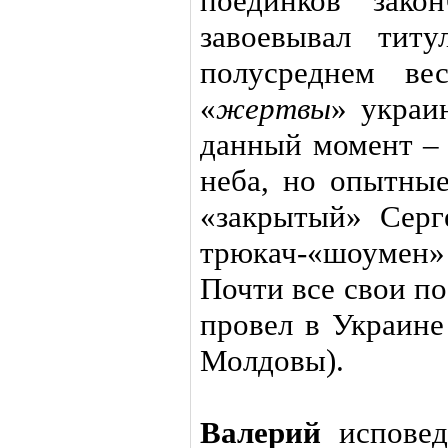
поединков зако
завоевывал тит
полусреднем ве
«
жертвы
» украи
данный момент – 
неба, но опытны
«закрытый» Серг
трюкач-«шоумен»
Почти все свои п
провел в Украине
Молдовы).
Валерий
исповед