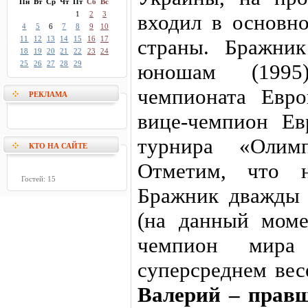
Пн
Вт
Ср
Чт
Пт
Сб
Вс
1
2
3
входил в основн
4
5
6
7
8
9
10
11
12
13
14
15
16
17
страны. Бражни
18
19
20
21
22
23
24
25
26
27
28
29
юношам (1995
чемпионата Евр
РЕКЛАМА
вице-чемпион Ев
турнира «Олимп
КТО НА САЙТЕ
Отметим, что н
Гостей: 15
Бражник дважды
(на данный мом
чемпион мир
суперсреднем вес
Валерий – правш