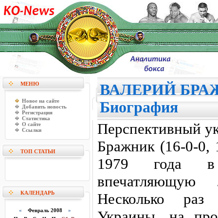
МЕНЮ
ВАЛЕРИЙ БРА
Новое на сайте
Биография
Добавить новость
Регистрация
Статистика
Перспективный ук
О сайте
Ссылки
Бражник (16-0-0,
ТОП СТАТЬИ
1979 года в 
впечатляющую л
КАЛЕНДАРЬ
Несколько раз 
«
Февраль 2008
»
Украины, на про